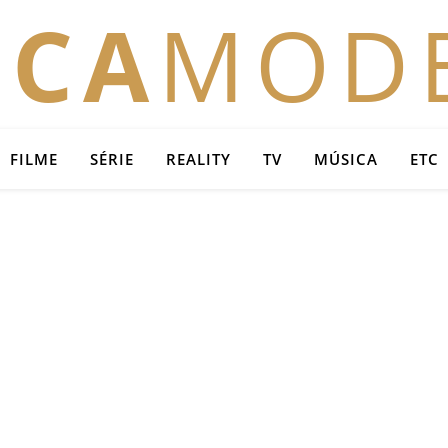
OCA
MOD
FILME
SÉRIE
REALITY
TV
MÚSICA
ETC