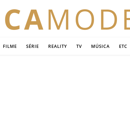
OCA
MOD
FILME
SÉRIE
REALITY
TV
MÚSICA
ETC