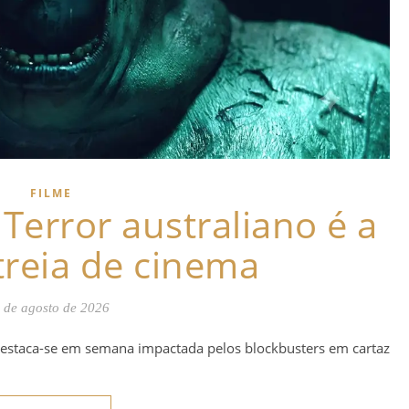
FILME
Terror australiano é a
treia de cinema
 de agosto de 2026
 destaca-se em semana impactada pelos blockbusters em cartaz