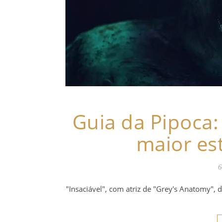
Guia da Pipoca: 
maior es
6
"Insaciável", com atriz de "Grey's Anatomy",