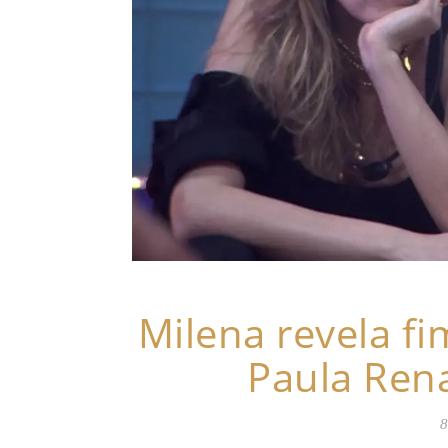
Milena revela f
Paula Ren
8