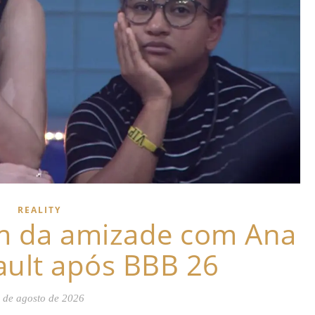
REALITY
im da amizade com Ana
ault após BBB 26
 de agosto de 2026