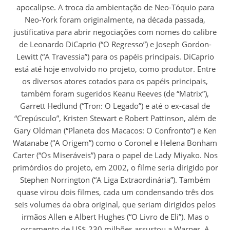
apocalipse. A troca da ambientação de Neo-Tóquio para
Neo-York foram originalmente, na década passada,
justificativa para abrir negociações com nomes do calibre
de Leonardo DiCaprio (“O Regresso”) e Joseph Gordon-
Lewitt (“A Travessia”) para os papéis principais. DiCaprio
está até hoje envolvido no projeto, como produtor. Entre
os diversos atores cotados para os papéis principais,
também foram sugeridos Keanu Reeves (de “Matrix”),
Garrett Hedlund (“Tron: O Legado”) e até o ex-casal de
“Crepúsculo”, Kristen Stewart e Robert Pattinson, além de
Gary Oldman (“Planeta dos Macacos: O Confronto”) e Ken
Watanabe (“A Origem”) como o Coronel e Helena Bonham
Carter (“Os Miseráveis”) para o papel de Lady Miyako. Nos
primórdios do projeto, em 2002, o filme seria dirigido por
Stephen Norrington (“A Liga Extraordinária”). Também
quase virou dois filmes, cada um condensando três dos
seis volumes da obra original, que seriam dirigidos pelos
irmãos Allen e Albert Hughes (“O Livro de Eli”). Mas o
orçamento de US$ 230 milhões assustou a Warner. A