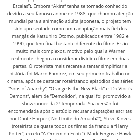
Escalas”). Embora “Akira” tenha se tornado conhecido
devido a seu famoso anime de 1988, que chamou atenção
mundial para a animação adulta japonesa, o projeto tem
sido apresentado como uma adaptação mais fiel dos
mangás de Katsuhiro Otomo, publicados entre 1982 e
1990, que tem final bastante diferente do filme. E são
muito mais complexos, motivo pelo qual a Warner
realmente chegou a considerar dividir o filme em duas
partes. O roteirista mais recente a tentar simplificar a
história foi Marco Ramirez, em seu primeiro trabalho no
cinema, após se destacar roteirizando episódios das séries
“Sons of Anarchy”, “Orange Is the New Black” e “Da Vinci’s
Demons”, além de “Demolidor”, na qual foi promovido a
showrunner da 2ª temporada. Sua versão foi
encomendada após o estúdio recusar adaptações escritas
por Dante Harper (“No Limite do Amanhã”), Steve Kloves
(roteirista de quase todos os filmes da franquia “Harry
Potter”, exceto “A Ordem da Fénix”), Mark Fergus e Hawk