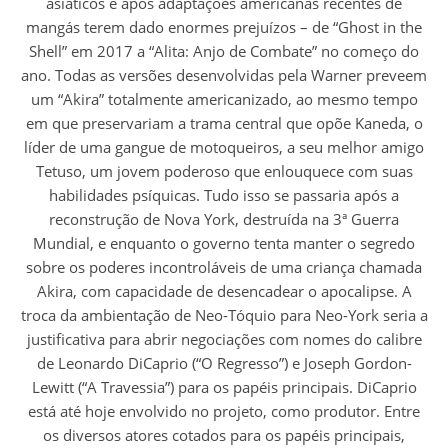
asiáticos e após adaptações americanas recentes de
mangás terem dado enormes prejuízos – de “Ghost in the
Shell” em 2017 a “Alita: Anjo de Combate” no começo do
ano. Todas as versões desenvolvidas pela Warner preveem
um “Akira” totalmente americanizado, ao mesmo tempo
em que preservariam a trama central que opõe Kaneda, o
líder de uma gangue de motoqueiros, a seu melhor amigo
Tetuso, um jovem poderoso que enlouquece com suas
habilidades psíquicas. Tudo isso se passaria após a
reconstrução de Nova York, destruída na 3ª Guerra
Mundial, e enquanto o governo tenta manter o segredo
sobre os poderes incontroláveis de uma criança chamada
Akira, com capacidade de desencadear o apocalipse. A
troca da ambientação de Neo-Tóquio para Neo-York seria a
justificativa para abrir negociações com nomes do calibre
de Leonardo DiCaprio (“O Regresso”) e Joseph Gordon-
Lewitt (“A Travessia”) para os papéis principais. DiCaprio
está até hoje envolvido no projeto, como produtor. Entre
os diversos atores cotados para os papéis principais,