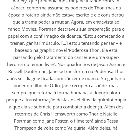
Variety, que pretendia mostrar Jane lutando contra o
câncer, conforme assume os poderes de Thor, mas na
época o roteiro ainda não estava escrito e ele considerou
que a trama poderia mudar. Agora, em entrevista ao
Yahoo Movies, Portman descreveu sua preparação para o
papel com a confirmação da doença. “Estou começando a
treinar, ganhar músculo. […] estou tentando pensar – é
baseado na graphic novel ‘Poderosa Thor’. Ela está
passando pelo tratamento do câncer e é uma super-
heroína no tempo livre”. Nos quadrinhos de Jason Aaron e
Russell Dauterman, Jane se transforma na Poderosa Thor
após ser diagnosticada com câncer de mama. Ao ganhar o
poder do filho de Odin, Jane recupera a saúde, mas,
sempre que retorna à forma humana, a doença piora
porque a transformação desfaz os efeitos da quimioterapia
a que ela se submete para combater a doença. Além dos
retornos de Chris Hemsworth como Thor e Natalie
Portman como Jane Foster, o filme terá ainda Tessa
Thompson de volta como Valquíria. Além deles, há