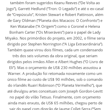
também foram sugeridos Keanu Reeves (“De Volta ao
Jogo”), Garrett Hedlund (“Tron: O Legado”) e até o ex-casal
de “Crepúsculo”, Kristen Stewart e Robert Pattinson, além
de Gary Oldman (“Planeta dos Macacos: O Confronto”) e
Ken Watanabe (“A Origem”) como o Coronel e Helena
Bonham Carter (“Os Miseráveis”) para o papel de Lady
Miyako. Nos primórdios do projeto, em 2002, o filme seria
dirigido por Stephen Norrington (“A Liga Extraordinária”).
Também quase virou dois filmes, cada um condensando
três dos seis volumes da obra original, que seriam
dirigidos pelos irmãos Allen e Albert Hughes (“O Livro de
Eli”). Mas o orçamento de US$ 230 milhões assustou a
Warner. A produção foi retomada novamente como um
único filme ao custo de US$ 90 milhões, sob o comando
do irlandês Ruairí Robinson (“O Planeta Vermelho”), que
até divulgou artes conceituais com Joseph Gordon-Levitt
no papel do vilão Tetsuo. Finalmente, com orçamento
ainda mais enxuto, de US$ 65 milhões, chegou perto de
sair do papel com direção de Jaume Collet-Serra (“Sem