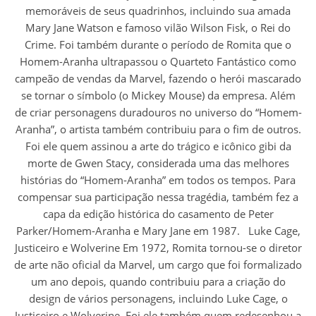
memoráveis de seus quadrinhos, incluindo sua amada
Mary Jane Watson e famoso vilão Wilson Fisk, o Rei do
Crime. Foi também durante o período de Romita que o
Homem-Aranha ultrapassou o Quarteto Fantástico como
campeão de vendas da Marvel, fazendo o herói mascarado
se tornar o símbolo (o Mickey Mouse) da empresa. Além
de criar personagens duradouros no universo do “Homem-
Aranha”, o artista também contribuiu para o fim de outros.
Foi ele quem assinou a arte do trágico e icônico gibi da
morte de Gwen Stacy, considerada uma das melhores
histórias do “Homem-Aranha” em todos os tempos. Para
compensar sua participação nessa tragédia, também fez a
capa da edição histórica do casamento de Peter
Parker/Homem-Aranha e Mary Jane em 1987. Luke Cage,
Justiceiro e Wolverine Em 1972, Romita tornou-se o diretor
de arte não oficial da Marvel, um cargo que foi formalizado
um ano depois, quando contribuiu para a criação do
design de vários personagens, incluindo Luke Cage, o
Justiceiro e Wolverine. Foi ele também quem redesenhou a