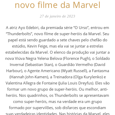
novo filme da Marvel
27 de janeiro de 2023
A atriz Ayo Edebiri, da premiada série “O Urso”, entrou em
“Thunderbolts”, novo filme de super-heróis da Marvel. Seu
papel está sendo guardado a sete chaves pelo chefão do
estúdio, Kevin Feige, mas ela vai se juntar a estrelas
estabelecidas da Marvel. O elenco da produção vai juntar a
nova Viúva Negra Yelena Belova (Florence Pugh), o Soldado
Invernal (Sebastian Stan), o Guardião Vermelho (David
Harbour), o Agente Americano (Wyatt Russell), a Fantasma
(Hannah John-Kamen), a Treinadora (Olga Kurylenko) e
Valentina Allegra de Fontaine (Julia Louis Dreyfus). Eles vão
formar um novo grupo de super-heróis. Ou melhor, anti-
heróis. Nos quadrinhos, os Thunderbolts se apresentavam
como super-heróis, mas na verdade era um grupo
formado por supervilões, sob disfarces que escondiam
suas verdadeiras identidades. Nas histórias da Marvel, eles