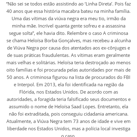
“Não sei se todos estão assistindo ao ‘Linha Direta’. Pois faz
40 anos que essa história macabra bateu na minha família.
Uma das vítimas da viúva negra era meu tio, irmão da
minha mãe. Incrível quanta gente sofreu e a assassina
segue solta”, ele havia dito. Relembre o caso A criminosa
se chama Heloísa Borba Gonçalves, mas recebeu a alcunha
de Viúva Negra por causa dos atentados aos ex-cônjuges e
de suas práticas fraudulentas. As vítimas eram geralmente
mais velhas e solitárias. Heloísa teria destroçado ao menos
oito famílias e foi procurada pelas autoridades por mais de
50 anos. A criminosa figurou na lista de procurados do FBI
e Interpol. Em 2013, ela foi identificada na região da
Flórida, nos Estados Unidos. De acordo com as
autoridades, a foragida teria falsificado seus documentos e
assumido o nome de Heloísa Saad Lopes. Entretanto, ela
não foi extraditada, pois conseguiu cidadania americana.
Atualmente, a Viúva Negra tem 73 anos de idade e vive em
liberdade nos Estados Unidos, mas a polícia local investiga
o caso.