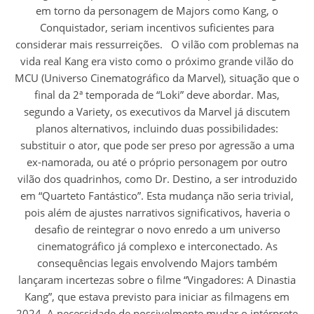
em torno da personagem de Majors como Kang, o
Conquistador, seriam incentivos suficientes para
considerar mais ressurreições. O vilão com problemas na
vida real Kang era visto como o próximo grande vilão do
MCU (Universo Cinematográfico da Marvel), situação que o
final da 2ª temporada de “Loki” deve abordar. Mas,
segundo a Variety, os executivos da Marvel já discutem
planos alternativos, incluindo duas possibilidades:
substituir o ator, que pode ser preso por agressão a uma
ex-namorada, ou até o próprio personagem por outro
vilão dos quadrinhos, como Dr. Destino, a ser introduzido
em “Quarteto Fantástico”. Esta mudança não seria trivial,
pois além de ajustes narrativos significativos, haveria o
desafio de reintegrar o novo enredo a um universo
cinematográfico já complexo e interconectado. As
consequências legais envolvendo Majors também
lançaram incertezas sobre o filme “Vingadores: A Dinastia
Kang”, que estava previsto para iniciar as filmagens em
2024. A necessidade de possivelmente mudar o intérprete