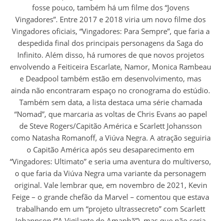
fosse pouco, também há um filme dos “Jovens
Vingadores”. Entre 2017 e 2018 viria um novo filme dos
Vingadores oficiais, “Vingadores: Para Sempre”, que faria a
despedida final dos principais personagens da Saga do
Infinito. Além disso, há rumores de que novos projetos
envolvendo a Feiticeira Escarlate, Namor, Monica Rambeau
e Deadpool também estão em desenvolvimento, mas
ainda não encontraram espaço no cronograma do estúdio.
Também sem data, a lista destaca uma série chamada
“Nomad”, que marcaria as voltas de Chris Evans ao papel
de Steve Rogers/Capitão América e Scarlett Johansson
como Natasha Romanoff, a Viúva Negra. A atração seguiria
o Capitão América após seu desaparecimento em
“Vingadores: Ultimato” e seria uma aventura do multiverso,
o que faria da Viúva Negra uma variante da personagem
original. Vale lembrar que, em novembro de 2021, Kevin
Feige – o grande chefão da Marvel – comentou que estava
trabalhando em um “projeto ultrassecreto” com Scarlett
Johannson (“A Vigilante do Amanhã”), mas que não seria