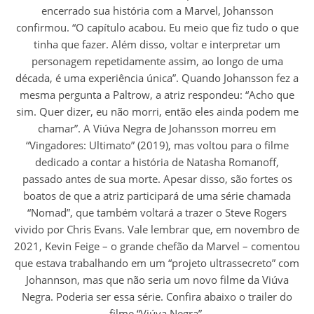
encerrado sua história com a Marvel, Johansson
confirmou. “O capítulo acabou. Eu meio que fiz tudo o que
tinha que fazer. Além disso, voltar e interpretar um
personagem repetidamente assim, ao longo de uma
década, é uma experiência única”. Quando Johansson fez a
mesma pergunta a Paltrow, a atriz respondeu: “Acho que
sim. Quer dizer, eu não morri, então eles ainda podem me
chamar”. A Viúva Negra de Johansson morreu em
“Vingadores: Ultimato” (2019), mas voltou para o filme
dedicado a contar a história de Natasha Romanoff,
passado antes de sua morte. Apesar disso, são fortes os
boatos de que a atriz participará de uma série chamada
“Nomad”, que também voltará a trazer o Steve Rogers
vivido por Chris Evans. Vale lembrar que, em novembro de
2021, Kevin Feige – o grande chefão da Marvel – comentou
que estava trabalhando em um “projeto ultrassecreto” com
Johannson, mas que não seria um novo filme da Viúva
Negra. Poderia ser essa série. Confira abaixo o trailer do
filme “Viúva Negra”.