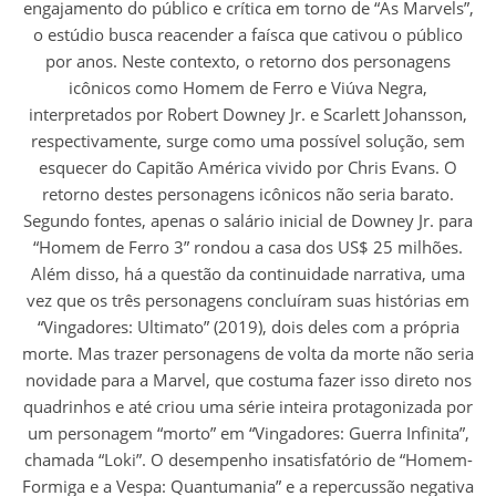
engajamento do público e crítica em torno de “As Marvels”,
o estúdio busca reacender a faísca que cativou o público
por anos. Neste contexto, o retorno dos personagens
icônicos como Homem de Ferro e Viúva Negra,
interpretados por Robert Downey Jr. e Scarlett Johansson,
respectivamente, surge como uma possível solução, sem
esquecer do Capitão América vivido por Chris Evans. O
retorno destes personagens icônicos não seria barato.
Segundo fontes, apenas o salário inicial de Downey Jr. para
“Homem de Ferro 3” rondou a casa dos US$ 25 milhões.
Além disso, há a questão da continuidade narrativa, uma
vez que os três personagens concluíram suas histórias em
“Vingadores: Ultimato” (2019), dois deles com a própria
morte. Mas trazer personagens de volta da morte não seria
novidade para a Marvel, que costuma fazer isso direto nos
quadrinhos e até criou uma série inteira protagonizada por
um personagem “morto” em “Vingadores: Guerra Infinita”,
chamada “Loki”. O desempenho insatisfatório de “Homem-
Formiga e a Vespa: Quantumania” e a repercussão negativa