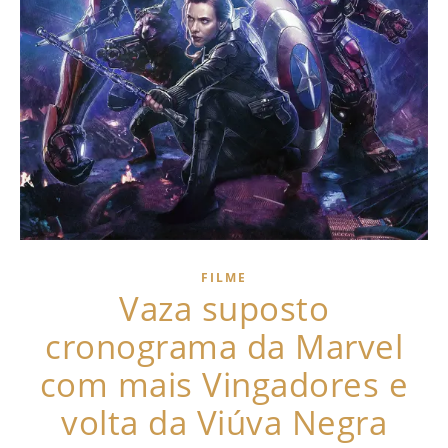
FILME
Vaza suposto
cronograma da Marvel
com mais Vingadores e
volta da Viúva Negra