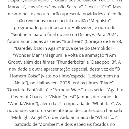
Marvels”, e as séries “Invasão Secreta”, “Loki” e “Eco”. Mas
mesmo neste ano a relação apresenta novidades até então
não reveladas: um especial do vilão “Mephisto”,
programado para ir ao ar no Halloween, e outro do
“Sentinela” para o final do ano na Disney+. Para 2024,
foram anunciadas as séries “Ironheart” (Coração de Ferro),
“Daredevil: Born Again” (nova série do Demolidor),
“Wonder Man” (Magnum) e volta da animação “I Am
Groot”, além dos filmes “Thunderbolts” e “Deadpool 3”. A
novidade é outra apresentação especial, desta vez de “O
Homem-Coisa” (visto no filme/especial “Lobisomem na
Noite”), no Halloween. 2025 terá os filmes “Blade”,
“Quarteto Fantástico” e “Armour Wars”, e as séries “Agatha:
Coven of Chaos” e “Vision Quest” (ambos derivados de
“WandaVision”), além da 2ª temporada de “What If…?”. As
novidades são uma série até aqui desconhecida, chamada
“Midnight Angels”, o derivado animado de “What If…?”,
batizado de “Zombies”, e dois especiais focados no