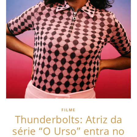
FILME
Thunderbolts: Atriz da
série “O Urso” entra no