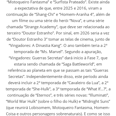
“Motoqueiro Fantasma” e “Surfista Prateado”. Existe ainda
a expectativa de que, entre 2025 e 2016, viram a
continuação de “Shang-Chi” e “Homem-Aranha 4”, além de
um filme ou uma série do herói “Nova”, e uma série
chamada “Strange Academy”, que deve ser relacionada ao
terceiro “Doutor Estranho”. Por sinal, em 2026 seria a vez
de “Doutor Estranho 3” tomar as telas de cinema, junto de
“Vingadores: A Dinastia Kang”. O ano também teria a 2ª
temporada de “Ms. Marvel”. Segundo a apuração,
“Vingadores: Guerras Secretas” dará início à Fase 7, que
estaria sendo chamada de “Saga Battleworld”, em
referência ao planeta em que se passam as tais “Guerras
Secretas”. Independentemente disso, este período ainda
deverá incluir a 2ª temporada de “Cavaleiro da Lua”, a 2ª
temporada de “She-Hulk”, a 3ª temporada de “What If…?”, a
continuação de “Eternos”, e três séries novas: “Illuminati”,
“World War Hulk” (sobre o filho do Hulk) e “Midnight Suns”
(que reunirá Lobisomem, Motoqueiro Fantasma, Homem-
Coisa e outros personagens sobrenaturais). E como se isso