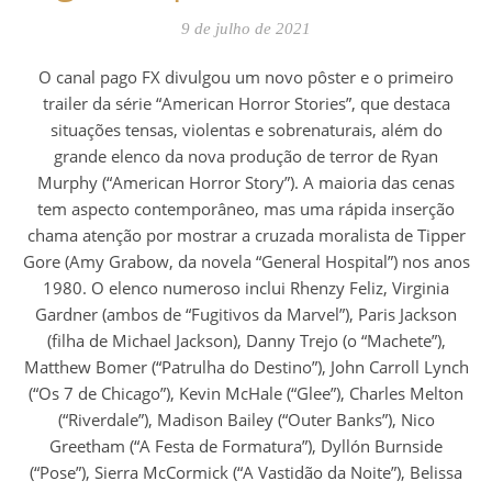
9 de julho de 2021
O canal pago FX divulgou um novo pôster e o primeiro
trailer da série “American Horror Stories”, que destaca
situações tensas, violentas e sobrenaturais, além do
grande elenco da nova produção de terror de Ryan
Murphy (“American Horror Story”). A maioria das cenas
tem aspecto contemporâneo, mas uma rápida inserção
chama atenção por mostrar a cruzada moralista de Tipper
Gore (Amy Grabow, da novela “General Hospital”) nos anos
1980. O elenco numeroso inclui Rhenzy Feliz, Virginia
Gardner (ambos de “Fugitivos da Marvel”), Paris Jackson
(filha de Michael Jackson), Danny Trejo (o “Machete”),
Matthew Bomer (“Patrulha do Destino”), John Carroll Lynch
(“Os 7 de Chicago”), Kevin McHale (“Glee”), Charles Melton
(“Riverdale”), Madison Bailey (“Outer Banks”), Nico
Greetham (“A Festa de Formatura”), Dyllón Burnside
(“Pose”), Sierra McCormick (“A Vastidão da Noite”), Belissa