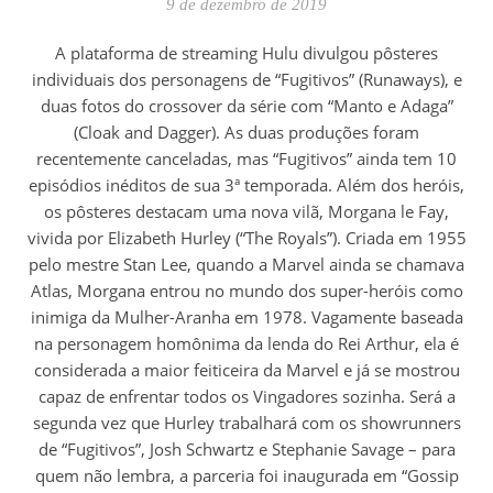
9 de dezembro de 2019
A plataforma de streaming Hulu divulgou pôsteres
individuais dos personagens de “Fugitivos” (Runaways), e
duas fotos do crossover da série com “Manto e Adaga”
(Cloak and Dagger). As duas produções foram
recentemente canceladas, mas “Fugitivos” ainda tem 10
episódios inéditos de sua 3ª temporada. Além dos heróis,
os pôsteres destacam uma nova vilã, Morgana le Fay,
vivida por Elizabeth Hurley (“The Royals”). Criada em 1955
pelo mestre Stan Lee, quando a Marvel ainda se chamava
Atlas, Morgana entrou no mundo dos super-heróis como
inimiga da Mulher-Aranha em 1978. Vagamente baseada
na personagem homônima da lenda do Rei Arthur, ela é
considerada a maior feiticeira da Marvel e já se mostrou
capaz de enfrentar todos os Vingadores sozinha. Será a
segunda vez que Hurley trabalhará com os showrunners
de “Fugitivos”, Josh Schwartz e Stephanie Savage – para
quem não lembra, a parceria foi inaugurada em “Gossip