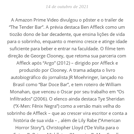
14 de outubro de 2021
A Amazon Prime Video divulgou o pôster e o trailer de
“The Tender Bar”. A prévia destaca Ben Affleck como um
tiozão dono de bar decadente, que ensina lições de vida
para o sobrinho, enquanto o menino cresce e atinge idade
suficiente para beber e entrar na faculdade. O filme tem
direção de George Clooney, que retoma sua parceria com
Affleck após “Argo” (2012) – dirigido por Affleck e
produzido por Clooney. A trama adapta o livro
autobiográfico do jornalista JR Moehringer, lançado no
Brasil como “Bar Doce Bar”, e tem roteiro de William
Monahan, que venceu o Oscar por seu trabalho em “Os
Infiltrados” (2006). O elenco ainda destaca Tye Sheridan
(“X-Men: Fênix Negra”) como a versão mais velha do
sobrinho de Affleck – que ao crescer vira escritor e conta a
história de sua vida – , além de Lily Rabe (“American
Horror Story”), Christopher Lloyd (“De Volta para o