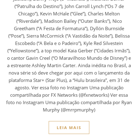
(“Patrulha do Destino”), John Carroll Lynch (“Os 7 de
Chicago”), Kevin McHale (“Glee”), Charles Melton
(“Riverdale”), Madison Bailey (“Outer Banks”), Nico
Greetham (“A Festa de Formatura”), Dyllón Burnside
(“Pose”), Sierra McCormick (“A Vastidão da Noite”), Belissa
Escobedo (“A Bela e o Padeiro”), Kyle Red Silvestein
(“Yellowstone”), a top model Kaia Gerber (“Cidades Irmãs”),
o cantor Gavin Creel (“O Maravilhoso Mundo de Disney”) e
a estreante Ashley Martin Carter. Ainda inédita no Brasil, a
nova série só deve chegar por aqui com o lançamento da
plataforma Star+ (Star Plus), a “Hulu brasileira”, em 31 de
agosto. Ver essa foto no Instagram Uma publicação
compartilhada por FX Networks (@fxnetworks) Ver essa
foto no Instagram Uma publicação compartilhada por Ryan
Murphy (@mrrpmurphy)
LEIA MAIS