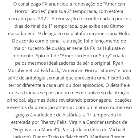
O canal pago FX anunciou a renovação de “American
Horror Stories” para sua 2ª temporada, com estreia
marcada para 2022. A renovação foi confirmada a poucos
dias do final da 1ª temporada, que exibe seu último
episódio em 19 de agosto na plataforma americana Hulu.
De acordo com o canal, a atração foi o lançamento de
maior sucesso de qualquer série da FX na Hulu até o
momento. Spin-off de “American Horror Story” criada
pelos mesmos idealizadores da série original, Ryan
Murphy e Brad Falchuck, “American Horror Stories” é uma
série de antologia semanal que apresenta uma história de
terror diferente a cada um ou dois episódios. O detalhe é
que as tramas se passam no mesmo universo da atração
principal, algumas delas revisitando personagens, locações
e eventos da produção anterior. Com um elenco numeroso
graças à variedade de histórias, a 1ª temporada foi
estrelada por Rhenzy Feliz, Virginia Gardner (ambos de
“Fugitivos da Marvel”), Paris Jackson (filha de Michael
Jackson), Danny Trejo (o “Machete”), Matthew Bomer