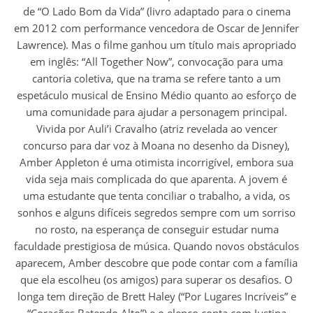
de “O Lado Bom da Vida” (livro adaptado para o cinema
em 2012 com performance vencedora de Oscar de Jennifer
Lawrence). Mas o filme ganhou um título mais apropriado
em inglês: “All Together Now”, convocação para uma
cantoria coletiva, que na trama se refere tanto a um
espetáculo musical de Ensino Médio quanto ao esforço de
uma comunidade para ajudar a personagem principal.
Vivida por Auli’i Cravalho (atriz revelada ao vencer
concurso para dar voz à Moana no desenho da Disney),
Amber Appleton é uma otimista incorrigível, embora sua
vida seja mais complicada do que aparenta. A jovem é
uma estudante que tenta conciliar o trabalho, a vida, os
sonhos e alguns difíceis segredos sempre com um sorriso
no rosto, na esperança de conseguir estudar numa
faculdade prestigiosa de música. Quando novos obstáculos
aparecem, Amber descobre que pode contar com a família
que ela escolheu (os amigos) para superar os desafios. O
longa tem direção de Brett Haley (“Por Lugares Incríveis” e
“Corações Batendo Alto”) e o elenco conta com Justina