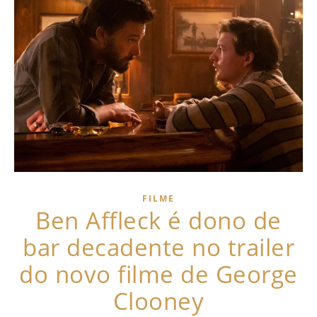
FILME
Ben Affleck é dono de
bar decadente no trailer
do novo filme de George
Clooney