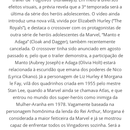
efeitos visuais, a prévia revela que a 3ª temporada será a
última da série dos heróis adolescentes. O vídeo ainda
introduz uma nova vilã, vivida por Elizabeth Hurley (“The
Royals”), e destaca o crossover com os protagonistas de
outra série de heróis adolescentes da Marvel, “Manto e
Adaga” (Cloak and Dagger), também recentemente
cancelada. O crossover tinha sido anunciado em agosto
passado e, pelo que o trailer demonstra, a participação de
Manto (Aubrey Joseph) e Adaga (Olivia Holt) estará
relacionada à escuridão que emana dos poderes de Nico
(Lyrica Okano). Já a personagem de Liz Hurley é Morgana
le Fay, vilã dos quadrinhos criada em 1955 pelo mestre
Stan Lee, quando a Marvel ainda se chamava Atlas, e que
entrou no mundo dos super-heróis como inimiga da
Mulher-Aranha em 1978. Vagamente baseada na
personagem homônima da lenda do Rei Arthur, Morgana é
considerada a maior feiticeira da Marvel e já se mostrou
capaz de enfrentar todos os Vingadores sozinha. Será a