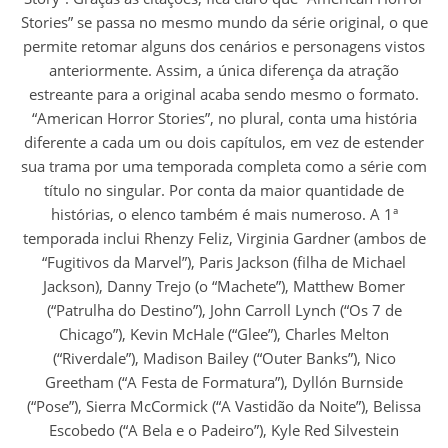
Stories” se passa no mesmo mundo da série original, o que
permite retomar alguns dos cenários e personagens vistos
anteriormente. Assim, a única diferença da atração
estreante para a original acaba sendo mesmo o formato.
“American Horror Stories”, no plural, conta uma história
diferente a cada um ou dois capítulos, em vez de estender
sua trama por uma temporada completa como a série com
título no singular. Por conta da maior quantidade de
histórias, o elenco também é mais numeroso. A 1ª
temporada inclui Rhenzy Feliz, Virginia Gardner (ambos de
“Fugitivos da Marvel”), Paris Jackson (filha de Michael
Jackson), Danny Trejo (o “Machete”), Matthew Bomer
(“Patrulha do Destino”), John Carroll Lynch (“Os 7 de
Chicago”), Kevin McHale (“Glee”), Charles Melton
(“Riverdale”), Madison Bailey (“Outer Banks”), Nico
Greetham (“A Festa de Formatura”), Dyllón Burnside
(“Pose”), Sierra McCormick (“A Vastidão da Noite”), Belissa
Escobedo (“A Bela e o Padeiro”), Kyle Red Silvestein