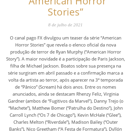
“American Horror
Stories”
8 de julho de 2021
O canal pago FX divulgou um teaser da série “American
Horror Stories” que revela o elenco oficial da nova
produção de terror de Ryan Murphy (“American Horror
Story”). A maior novidade é a participação de Paris Jackson,
filha de Michael Jackson. Boatos sobre sua presença na
série surgiram em abril passado e a confirmação marca a
volta da artista ao terror, após aparecer na 3ª temporada
de “Pânico” (Scream) há dois anos. Entre os nomes
anunciados, ainda se destacam Rhenzy Feliz, Virginia
Gardner (ambos de “Fugitivos da Marvel”), Danny Trejo (o
“Machete”), Matthew Bomer (“Patrulha do Destino”), John
Carroll Lynch (“Os 7 de Chicago”), Kevin McHale (“Glee”),
Charles Melton (“Riverdale”), Madison Bailey (“Outer
Banks”), Nico Greetham (“A Festa de Formatura”), Dyllón