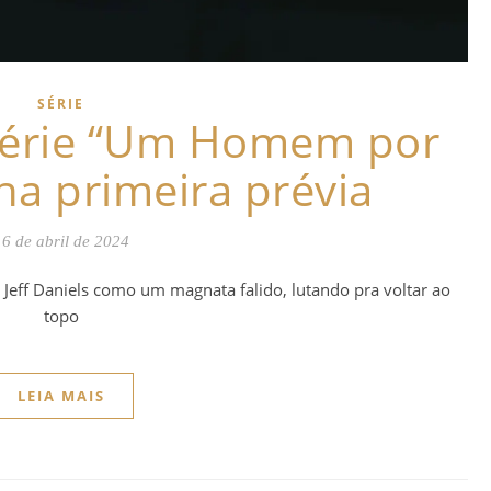
SÉRIE
ssérie “Um Homem por
ha primeira prévia
16 de abril de 2024
az Jeff Daniels como um magnata falido, lutando pra voltar ao
topo
LEIA MAIS