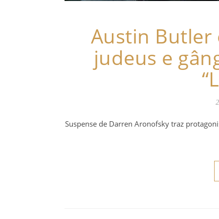
Austin Butler
judeus e gâng
“
2
Suspense de Darren Aronofsky traz protagonis