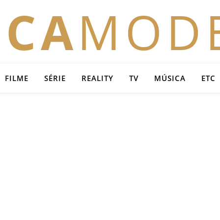
OCA
MOD
FILME
SÉRIE
REALITY
TV
MÚSICA
ETC