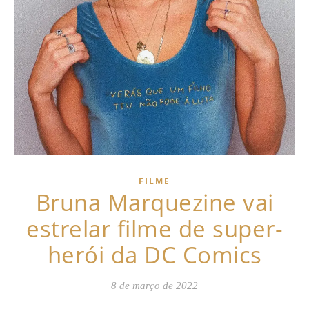
FILME
Bruna Marquezine vai
estrelar filme de super-
herói da DC Comics
8 de março de 2022