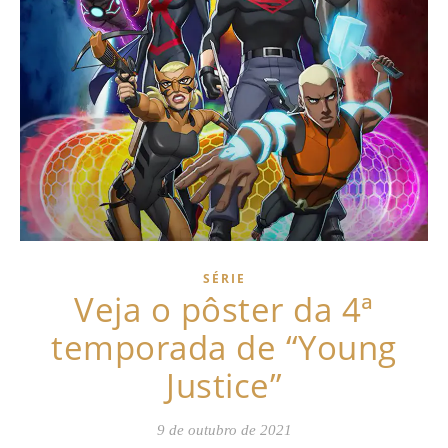
SÉRIE
Veja o pôster da 4ª
temporada de “Young
Justice”
9 de outubro de 2021