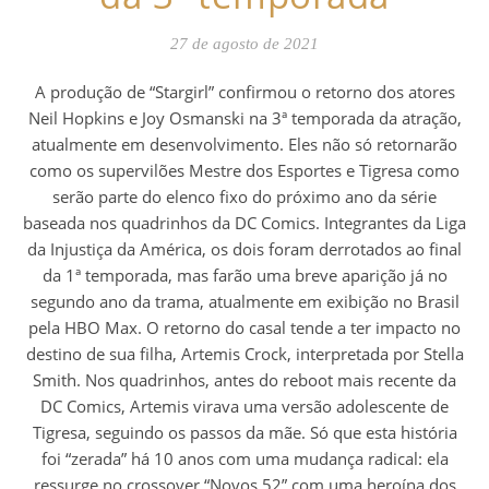
27 de agosto de 2021
A produção de “Stargirl” confirmou o retorno dos atores
Neil Hopkins e Joy Osmanski na 3ª temporada da atração,
atualmente em desenvolvimento. Eles não só retornarão
como os supervilões Mestre dos Esportes e Tigresa como
serão parte do elenco fixo do próximo ano da série
baseada nos quadrinhos da DC Comics. Integrantes da Liga
da Injustiça da América, os dois foram derrotados ao final
da 1ª temporada, mas farão uma breve aparição já no
segundo ano da trama, atualmente em exibição no Brasil
pela HBO Max. O retorno do casal tende a ter impacto no
destino de sua filha, Artemis Crock, interpretada por Stella
Smith. Nos quadrinhos, antes do reboot mais recente da
DC Comics, Artemis virava uma versão adolescente de
Tigresa, seguindo os passos da mãe. Só que esta história
foi “zerada” há 10 anos com uma mudança radical: ela
ressurge no crossover “Novos 52” com uma heroína dos