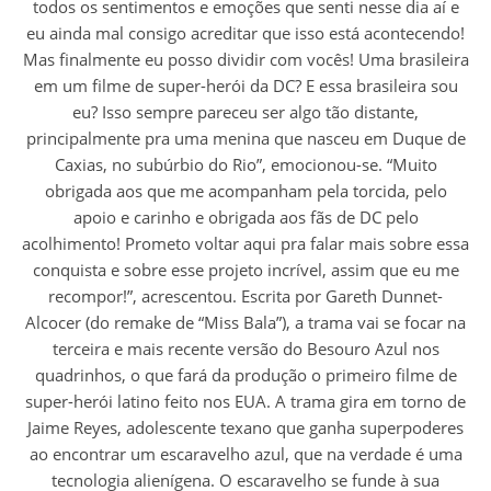
todos os sentimentos e emoções que senti nesse dia aí e
eu ainda mal consigo acreditar que isso está acontecendo!
Mas finalmente eu posso dividir com vocês! Uma brasileira
em um filme de super-herói da DC? E essa brasileira sou
eu? Isso sempre pareceu ser algo tão distante,
principalmente pra uma menina que nasceu em Duque de
Caxias, no subúrbio do Rio”, emocionou-se. “Muito
obrigada aos que me acompanham pela torcida, pelo
apoio e carinho e obrigada aos fãs de DC pelo
acolhimento! Prometo voltar aqui pra falar mais sobre essa
conquista e sobre esse projeto incrível, assim que eu me
recompor!”, acrescentou. Escrita por Gareth Dunnet-
Alcocer (do remake de “Miss Bala”), a trama vai se focar na
terceira e mais recente versão do Besouro Azul nos
quadrinhos, o que fará da produção o primeiro filme de
super-herói latino feito nos EUA. A trama gira em torno de
Jaime Reyes, adolescente texano que ganha superpoderes
ao encontrar um escaravelho azul, que na verdade é uma
tecnologia alienígena. O escaravelho se funde à sua