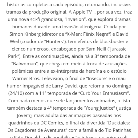
histórias completas a cada episódio, retomando, inclusive,
tramas da produção original. A Apple TV+, por sua vez, traz
uma nova sci-fi grandiosa, “Invasion”, que explora dramas
humanos durante uma invasão alienígena. Criada por
Simon Kinberg (diretor de “X-Men: Fênix Negra”) e David
Weil (criador de “Hunters”), tem efeitos de blockbuster e
elenco numeroso, encabeçado por Sam Neill (“Jurassic
Park”). Entre as continuações, ainda há a 3ª temporada de
“Batwoman”, que chega em meio à troca de acusações
polêmicas entre a ex-intérprete da heroína e o estúdio
Warner Bros. Television, o final de “Insecure” e o mau
humor impagável de Larry David, que retorna no domingo
(24/10) com a 11ª temporada de “Curb Your Enthusiasm”.
Com nada menos que sete lançamentos animados, a lista
também destaca a 4ª temporada de “Young Justice” (Justiça
Jovem), mais adulta das animações baseadas nos
quadrinhos da DC Comics, o final da divertida “Ducktales:
Os Caçadores de Aventuras” com a família do Tio Patinhas
e Pato Donald, a disponibilização integral do anime cult