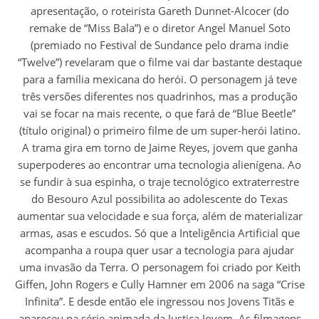
apresentação, o roteirista Gareth Dunnet-Alcocer (do
remake de “Miss Bala”) e o diretor Angel Manuel Soto
(premiado no Festival de Sundance pelo drama indie
“Twelve”) revelaram que o filme vai dar bastante destaque
para a família mexicana do herói. O personagem já teve
três versões diferentes nos quadrinhos, mas a produção
vai se focar na mais recente, o que fará de “Blue Beetle”
(título original) o primeiro filme de um super-herói latino.
A trama gira em torno de Jaime Reyes, jovem que ganha
superpoderes ao encontrar uma tecnologia alienígena. Ao
se fundir à sua espinha, o traje tecnológico extraterrestre
do Besouro Azul possibilita ao adolescente do Texas
aumentar sua velocidade e sua força, além de materializar
armas, asas e escudos. Só que a Inteligência Artificial que
acompanha a roupa quer usar a tecnologia para ajudar
uma invasão da Terra. O personagem foi criado por Keith
Giffen, John Rogers e Cully Hamner em 2006 na saga “Crise
Infinita”. E desde então ele ingressou nos Jovens Titãs e
apareceu na série animada da Justiça Jovem. As filmagens