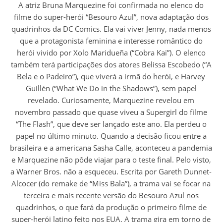
A atriz Bruna Marquezine foi confirmada no elenco do
filme do super-herói “Besouro Azul”, nova adaptação dos
quadrinhos da DC Comics. Ela vai viver Jenny, nada menos
que a protagonista feminina e interesse romântico do
herói vivido por Xolo Maridueña (“Cobra Kai”). O elenco
também terá participações dos atores Belissa Escobedo (“A
Bela e o Padeiro”), que viverá a irmã do herói, e Harvey
Guillén (“What We Do in the Shadows”), sem papel
revelado. Curiosamente, Marquezine revelou em
novembro passado que quase viveu a Supergirl do filme
“The Flash”, que deve ser lançado este ano. Ela perdeu o
papel no último minuto. Quando a decisão ficou entre a
brasileira e a americana Sasha Calle, aconteceu a pandemia
e Marquezine não pôde viajar para o teste final. Pelo visto,
a Warner Bros. não a esqueceu. Escrita por Gareth Dunnet-
Alcocer (do remake de “Miss Bala”), a trama vai se focar na
terceira e mais recente versão do Besouro Azul nos
quadrinhos, o que fará da produção o primeiro filme de
super-herói latino feito nos EUA. A trama gira em torno de