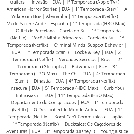
trailers. Invasão | EUA | 1ª Temporada (Apple TV+)
American Horror Stories | EUA | 1ª Temporada (Star+) A
Vida é um Bug | Alemanha | 1ª Temporada (Netflix)
Merlí. Sapere Aude | Espanha | 1ª Temporada (HBO Max)
O Rei de Porcelana | Coreia do Sul | 1ª Temporada
(Netflix) Você é Minha Primavera | Coreia do Sul | 1ª
Temporada (Netflix) Criminal Minds: Suspect Behavior |
EUA | 1ª Temporada (Star+) Locke & Key | EUA | 2ª
Temporada (Netflix) Verdades Secretas | Brasil | 2ª
Temporada (Globoplay) Batwoman | EUA | 3ª
Temporada (HBO Max) The Chi | EUA | 4ª Temporada
(Star+) Dinastia | EUA | 4ª Temporada (Netflix)
Insecure | EUA | 5ª Temporada (HBO Max) Curb Your
Enthusiasm | EUA | 11ª Temporada (HBO Max)
Departamento de Conspirações | EUA | 1ª Temporada
(Netflix) O Desconhecido Mundo Animal | EUA | 1ª
Temporada (Netflix) Komi Can’t Communicate | Japão |
1ª Temporada (Netflix) Ducktales: Os Caçadores de
Aventuras | EUA | 3ª Temporada (Disney+) Young Justice