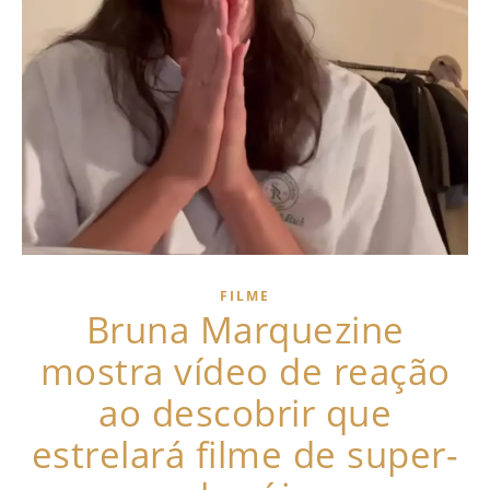
FILME
Bruna Marquezine
mostra vídeo de reação
ao descobrir que
estrelará filme de super-