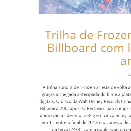
Trilha de Froze
Billboard com 
a
2
A trilha sonora de “Frozen 2” está de volta
graças à chegada antecipada do filme à plat
digitais. O disco da Walt Disney Records tinh
Billboard 200, após “O Rei Leão” não cumprir
animação a liderar o rankig em cinco anos, 
em 1º, entre o final de 2013 e o começo de 2
na terça (24/3), com a publicação da pa