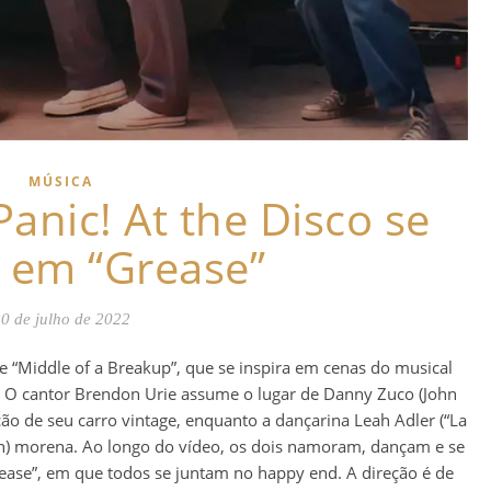
MÚSICA
anic! At the Disco se
a em “Grease”
0 de julho de 2022
de “Middle of a Breakup”, que se inspira em cenas do musical
. O cantor Brendon Urie assume o lugar de Danny Zuco (John
o de seu carro vintage, enquanto a dançarina Leah Adler (“La
hn) morena. Ao longo do vídeo, os dois namoram, dançam e se
rease”, em que todos se juntam no happy end. A direção é de