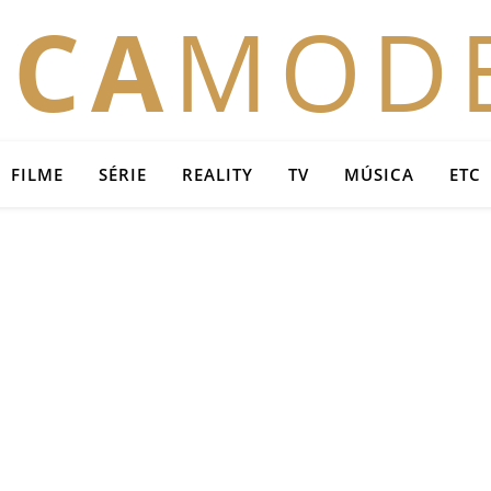
OCA
MOD
FILME
SÉRIE
REALITY
TV
MÚSICA
ETC