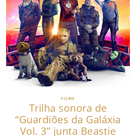
FILME
Trilha sonora de
“Guardiões da Galáxia
Vol. 3” junta Beastie