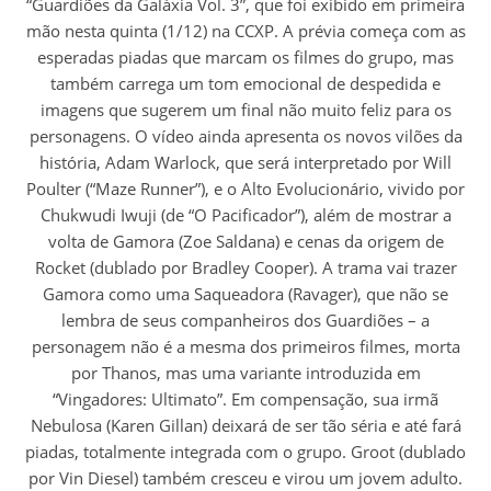
“Guardiões da Galáxia Vol. 3”, que foi exibido em primeira
mão nesta quinta (1/12) na CCXP. A prévia começa com as
esperadas piadas que marcam os filmes do grupo, mas
também carrega um tom emocional de despedida e
imagens que sugerem um final não muito feliz para os
personagens. O vídeo ainda apresenta os novos vilões da
história, Adam Warlock, que será interpretado por Will
Poulter (“Maze Runner”), e o Alto Evolucionário, vivido por
Chukwudi Iwuji (de “O Pacificador”), além de mostrar a
volta de Gamora (Zoe Saldana) e cenas da origem de
Rocket (dublado por Bradley Cooper). A trama vai trazer
Gamora como uma Saqueadora (Ravager), que não se
lembra de seus companheiros dos Guardiões – a
personagem não é a mesma dos primeiros filmes, morta
por Thanos, mas uma variante introduzida em
“Vingadores: Ultimato”. Em compensação, sua irmã
Nebulosa (Karen Gillan) deixará de ser tão séria e até fará
piadas, totalmente integrada com o grupo. Groot (dublado
por Vin Diesel) também cresceu e virou um jovem adulto.