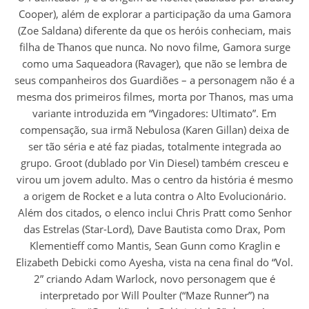
Cooper), além de explorar a participação da uma Gamora
(Zoe Saldana) diferente da que os heróis conheciam, mais
filha de Thanos que nunca. No novo filme, Gamora surge
como uma Saqueadora (Ravager), que não se lembra de
seus companheiros dos Guardiões – a personagem não é a
mesma dos primeiros filmes, morta por Thanos, mas uma
variante introduzida em “Vingadores: Ultimato”. Em
compensação, sua irmã Nebulosa (Karen Gillan) deixa de
ser tão séria e até faz piadas, totalmente integrada ao
grupo. Groot (dublado por Vin Diesel) também cresceu e
virou um jovem adulto. Mas o centro da história é mesmo
a origem de Rocket e a luta contra o Alto Evolucionário.
Além dos citados, o elenco inclui Chris Pratt como Senhor
das Estrelas (Star-Lord), Dave Bautista como Drax, Pom
Klementieff como Mantis, Sean Gunn como Kraglin e
Elizabeth Debicki como Ayesha, vista na cena final do “Vol.
2” criando Adam Warlock, novo personagem que é
interpretado por Will Poulter (“Maze Runner”) na