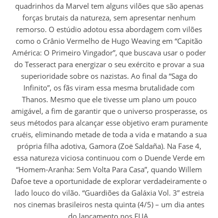
quadrinhos da Marvel tem alguns vilões que são apenas
forças brutais da natureza, sem apresentar nenhum
remorso. O estúdio adotou essa abordagem com vilões
como o Crânio Vermelho de Hugo Weaving em “Capitão
América: O Primeiro Vingador”, que buscava usar o poder
do Tesseract para energizar o seu exército e provar a sua
superioridade sobre os nazistas. Ao final da “Saga do
Infinito”, os fãs viram essa mesma brutalidade com
Thanos. Mesmo que ele tivesse um plano um pouco
amigável, a fim de garantir que o universo prosperasse, os
seus métodos para alcançar esse objetivo eram puramente
cruéis, eliminando metade de toda a vida e matando a sua
própria filha adotiva, Gamora (Zoë Saldaña). Na Fase 4,
essa natureza viciosa continuou com o Duende Verde em
“Homem-Aranha: Sem Volta Para Casa”, quando Willem
Dafoe teve a oportunidade de explorar verdadeiramente o
lado louco do vilão. “Guardiões da Galáxia Vol. 3” estreia
nos cinemas brasileiros nesta quinta (4/5) – um dia antes
do lançamento nos EUA.