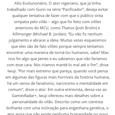
Alto Evolucionário. O ator nigeriano, que já tinha
trabalhado com Gunn na série “Pacificador”, deseja evitar
qualquer tentativa de fazer com que o público sinta
simpatia pelo vilão – algo que foi feito com vilões
anteriores do MCU, como Thanos (Josh Brolin) e
Killmonger (Michael B. Jordan). “Eu não fiz nenhum
julgamento e abracei a ideia. Muitas vezes esquecemos
que eles são de fato vilões porque sempre tentamos
encontrar uma maneira de torná-los humanos, sabe? Mas
isso foi algo que James e eu sabíamos que não faríamos
com esse cara. Nós iríamos mantê-lo mal até o fim”, disse
Iwuji. “Por mais extremo que pareça, quando você pensa
em algumas das figuras mais horríveis da história humana,
há um senso de fanatismo, narcisismo e mentalidade em
comum”, disse o ator. Em outra entrevista, dessa vez ao
GamesRadar+, Iwuji ofereceu mais detalhes sobre a
personalidade do vilão. Descrito como um cientista
brilhante com uma inclinação para engenharia genética, o
ator avisa que não existe nenhuma humanidade no novo