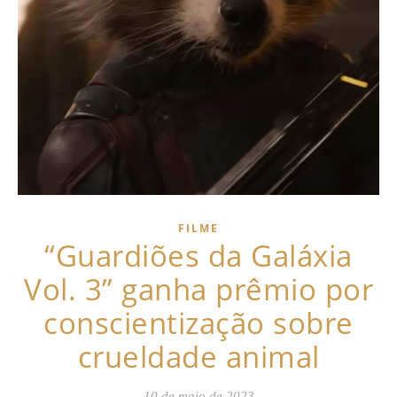
FILME
“Guardiões da Galáxia
Vol. 3” ganha prêmio por
conscientização sobre
crueldade animal
10 de maio de 2023