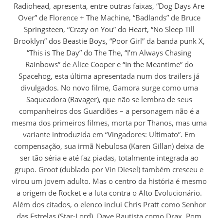
Radiohead, apresenta, entre outras faixas, “Dog Days Are
Over” de Florence + The Machine, “Badlands” de Bruce
Springsteen, “Crazy on You” do Heart, “No Sleep Till
Brooklyn” dos Beastie Boys, “Poor Girl” da banda punk X,
“This is The Day” do The The, “I’m Always Chasing
Rainbows” de Alice Cooper e “In the Meantime” do
Spacehog, esta última apresentada num dos trailers já
divulgados. No novo filme, Gamora surge como uma
Saqueadora (Ravager), que não se lembra de seus
companheiros dos Guardiões – a personagem não é a
mesma dos primeiros filmes, morta por Thanos, mas uma
variante introduzida em “Vingadores: Ultimato”. Em
compensação, sua irmã Nebulosa (Karen Gillan) deixa de
ser tão séria e até faz piadas, totalmente integrada ao
grupo. Groot (dublado por Vin Diesel) também cresceu e
virou um jovem adulto. Mas o centro da história é mesmo
a origem de Rocket e a luta contra o Alto Evolucionário.
Além dos citados, o elenco inclui Chris Pratt como Senhor
das Estrelas (Star-Lord), Dave Bautista como Drax, Pom