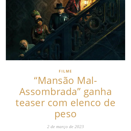
FILME
“Mansão Mal-
Assombrada” ganha
teaser com elenco de
peso
2 de março de 2023