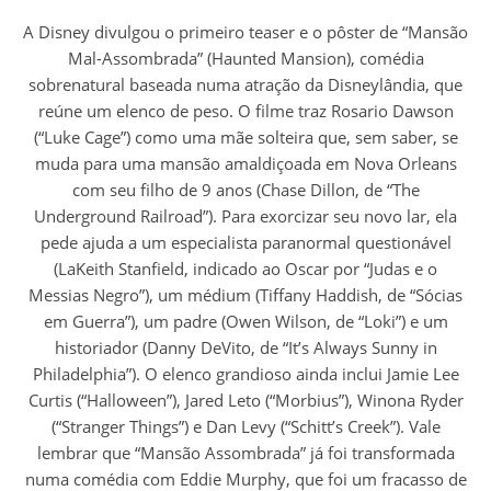
A Disney divulgou o primeiro teaser e o pôster de “Mansão
Mal-Assombrada” (Haunted Mansion), comédia
sobrenatural baseada numa atração da Disneylândia, que
reúne um elenco de peso. O filme traz Rosario Dawson
(“Luke Cage”) como uma mãe solteira que, sem saber, se
muda para uma mansão amaldiçoada em Nova Orleans
com seu filho de 9 anos (Chase Dillon, de “The
Underground Railroad”). Para exorcizar seu novo lar, ela
pede ajuda a um especialista paranormal questionável
(LaKeith Stanfield, indicado ao Oscar por “Judas e o
Messias Negro”), um médium (Tiffany Haddish, de “Sócias
em Guerra”), um padre (Owen Wilson, de “Loki”) e um
historiador (Danny DeVito, de “It’s Always Sunny in
Philadelphia”). O elenco grandioso ainda inclui Jamie Lee
Curtis (“Halloween”), Jared Leto (“Morbius”), Winona Ryder
(“Stranger Things”) e Dan Levy (“Schitt’s Creek”). Vale
lembrar que “Mansão Assombrada” já foi transformada
numa comédia com Eddie Murphy, que foi um fracasso de