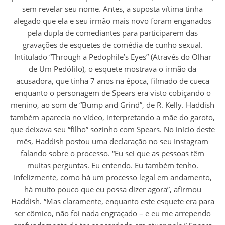
sem revelar seu nome. Antes, a suposta vítima tinha
alegado que ela e seu irmão mais novo foram enganados
pela dupla de comediantes para participarem das
gravações de esquetes de comédia de cunho sexual.
Intitulado “Through a Pedophile’s Eyes” (Através do Olhar
de Um Pedófilo), o esquete mostrava o irmão da
acusadora, que tinha 7 anos na época, filmado de cueca
enquanto o personagem de Spears era visto cobiçando o
menino, ao som de “Bump and Grind”, de R. Kelly. Haddish
também aparecia no vídeo, interpretando a mãe do garoto,
que deixava seu “filho” sozinho com Spears. No início deste
mês, Haddish postou uma declaração no seu Instagram
falando sobre o processo. “Eu sei que as pessoas têm
muitas perguntas. Eu entendo. Eu também tenho.
Infelizmente, como há um processo legal em andamento,
há muito pouco que eu possa dizer agora”, afirmou
Haddish. “Mas claramente, enquanto este esquete era para
ser cômico, não foi nada engraçado – e eu me arrependo