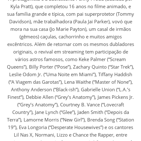
Kyla Pratt), que completou 16 anos no filme animado, e
sua família grande e típica, com pai superprotetor (Tommy
Davidson), mãe trabalhadora (Paula Jai Parker), vovó que
mora na sua casa (Jo Marie Payton), um casal de irmãos
(gêmeos) caçulas, cachorrinho e muitos amigos
excêntricos. Além de retornar com os mesmos dubladores
originais, o revival em streaming tem participação de
vários astros famosos, como Keke Palmer (“Scream
Queens”), Billy Porter (“Pose”), Zachary Quinto (“Star Trek”),
Leslie Odom Jr. (“Uma Noite em Miami”), Tiffany Haddish
(“A Viagem das Garotas”), Lena Waithe (“Master of None”),
Anthony Anderson (“Black-ish”), Gabrielle Union (“L.A.’s
Finest”), Debbie Allen (“Grey’s Anatomy”), James Pickens Jr.
(“Grey’s Anatomy”), Courtney B. Vance (“Lovecraft
Country”), Jane Lynch (“Glee”), Jaden Smith (“Depois da
Terra”), Lamorne Morris (“New Girl”), Brenda Song (“Station
19”), Eva Longoria (“Desperate Housewives”) e os cantores
Lil Nas X, Normani, Lizzo e Chance the Rapper, entre