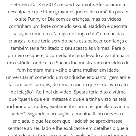
sete, em 2013 e 2014, respectivamente. Eles usaram a
desculpa de que iriam gravar esquetes de comédia para o
o site Funny or Die com as crianças, mas os vídeos
continham um forte conteúdo sexual. Haddish é descrita
na ação como uma “amiga de longa data” da mãe das
crianças, o que teria servido para estabelecer confiança e
também teria facilitado o seu acesso às vítimas. Para o
primeiro esquete, a comediante teria levado a garota para
um estúdio, onde ela e Spears lhe mostraram um vídeo de
“um homem mais velho e uma mulher em idade
universitária” comendo um sanduíche enquanto “gemiam e
faziam sons sexuais, de uma maneira que simulava o ato
de felação”. Ao final do vídeo, Spears teria dito à vítima
que “queria que ela imitasse o que ela tinha visto na tela,
incluindo os ruídos, exatamente como os que ela ouviu no
vídeo”. Segundo a acusação, a menina ficou nervosa e
enojada, o que fez com que Haddish se aproximasse,
sentasse ao seu lado e lhe explicasse em detalhes o que a
garota deveria fazer no vídeo. A explicação, supostamente,