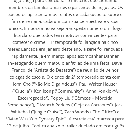
logo chega para solucionar o mistério, questionando
membros da família, amantes e parceiros de negócios. Os
episódios apresentam os relatos de cada suspeito sobre o
fim de semana, cada um com sua perspectiva e visual
únicos. Embora a noiva seja a suspeita número um, logo
fica claro que todos têm motivos convincentes para
cometer o crime. 1ª temporada foi lançada há cinco
meses Lançada em janeiro deste ano, a série foi renovada
rapidamente, já em março, após acompanhar Danner
investigando quem matou o anfitrião de uma festa (Dave
Franco, de “Artista do Desastre”) de reunião de velhos
colegas de escola. O elenco da 2ª temporada conta com
John Cho (“Não Me Diga Adeus”), Paul Walter Hauser
(“Cruella”), Ken Jeong (“Community”), Anna Konkle (“A
Escorregadela”), Poppy Liu (“Gêmeas – Mórbida
Semelhança”), Elizabeth Perkins (“Objetos Cortantes”), Jack
Whitehall (“Jungle Cruise”), Zach Woods (“The Office”) e
Vivian Wu (“Qin Dynasty Epic”). A estreia está marcada para
12 de julho. Confira abaixo o trailer dublado em português