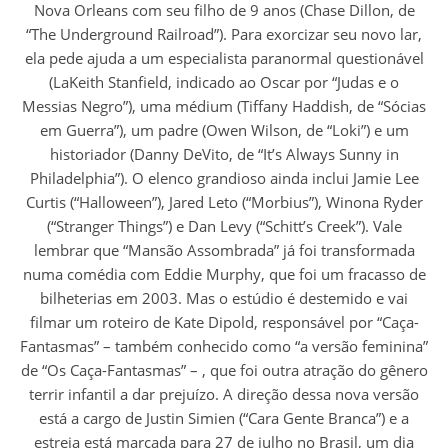
Nova Orleans com seu filho de 9 anos (Chase Dillon, de
“The Underground Railroad”). Para exorcizar seu novo lar,
ela pede ajuda a um especialista paranormal questionável
(LaKeith Stanfield, indicado ao Oscar por “Judas e o
Messias Negro”), uma médium (Tiffany Haddish, de “Sócias
em Guerra”), um padre (Owen Wilson, de “Loki”) e um
historiador (Danny DeVito, de “It’s Always Sunny in
Philadelphia”). O elenco grandioso ainda inclui Jamie Lee
Curtis (“Halloween”), Jared Leto (“Morbius”), Winona Ryder
(“Stranger Things”) e Dan Levy (“Schitt’s Creek”). Vale
lembrar que “Mansão Assombrada” já foi transformada
numa comédia com Eddie Murphy, que foi um fracasso de
bilheterias em 2003. Mas o estúdio é destemido e vai
filmar um roteiro de Kate Dipold, responsável por “Caça-
Fantasmas” – também conhecido como “a versão feminina”
de “Os Caça-Fantasmas” – , que foi outra atração do gênero
terrir infantil a dar prejuízo. A direção dessa nova versão
está a cargo de Justin Simien (“Cara Gente Branca”) e a
estreia está marcada para 27 de julho no Brasil, um dia