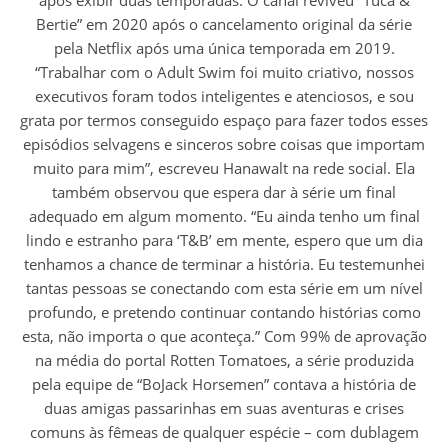
após exibir duas temporadas. O canal reviveu “Tuca &
Bertie” em 2020 após o cancelamento original da série
pela Netflix após uma única temporada em 2019.
“Trabalhar com o Adult Swim foi muito criativo, nossos
executivos foram todos inteligentes e atenciosos, e sou
grata por termos conseguido espaço para fazer todos esses
episódios selvagens e sinceros sobre coisas que importam
muito para mim”, escreveu Hanawalt na rede social. Ela
também observou que espera dar à série um final
adequado em algum momento. “Eu ainda tenho um final
lindo e estranho para ‘T&B’ em mente, espero que um dia
tenhamos a chance de terminar a história. Eu testemunhei
tantas pessoas se conectando com esta série em um nível
profundo, e pretendo continuar contando histórias como
esta, não importa o que aconteça.” Com 99% de aprovação
na média do portal Rotten Tomatoes, a série produzida
pela equipe de “BoJack Horsemen” contava a história de
duas amigas passarinhas em suas aventuras e crises
comuns às fêmeas de qualquer espécie – com dublagem