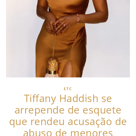
ETC
Tiffany Haddish se
arrepende de esquete
que rendeu acusação de
abuso de menores