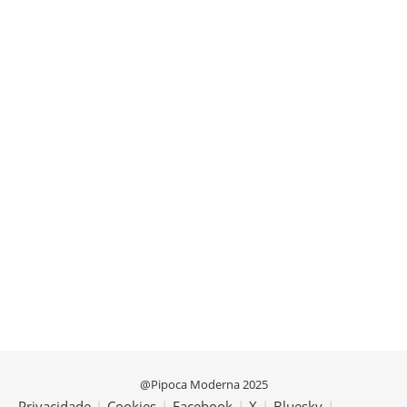
@Pipoca Moderna 2025
Privacidade
|
Cookies
|
Facebook
|
X
|
Bluesky
|