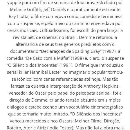
yuppie para um fim de semana de loucuras. Estrelado por
Melanie Griffith, Jeff Daniels e o praticamente estreante
Ray Liotta, o filme começava como comédia e terminava
como suspense, e pelo meio do caminho enveredava por
cenas musicais. Cultuadíssimo, foi escolhido para lançar a
revista Set, de cinema, no Brasil. Demme retomou a
alternância de seus três gêneros prediletos com o
documentário “Declarações de Spalding Gray” (1987), a
comédia “De Caso com a Máfia” (1988) e, claro, o suspense
“O Silêncio dos Inocentes” (1991). O filme que introduziu o
serial killer Hannibal Lecter no imaginário popular tornou-
se icônico, com cenas referenciadas até hoje. Mas tão
fantástica quanta a interpretação de Anthony Hopkins,
vencedor do Oscar pelo papel do psicopata canibal, foi a
direção de Demme, criando tensão absurda em simples
diálogos e estabelecendo um vocabulário cinematográfico
que se tornaria muito imitado. “O Silêncio dos Inocentes”
venceu merecidos cinco Oscars: Melhor Filme, Direção,
Roteiro, Ator e Atriz (Jodie Foster). Mas não foi a obra mais