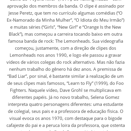
aprovação dos membros da banda. O clipe é assinado por
Jesse Peretz, que tem no currículo algumas comédias (“O
Ex-Namorado da Minha Mulher”, “O Idiota do Meu Irmão”)
e muitas séries (“Girls”, “New Girl” e “Orange Is the New
Black”), mas começou a carreira tocando baixo em outra
famosa banda de rock: The Lemonheads. Sua videografia
começou, justamente, com a direção de clipes dos
Lemonheads nos anos 1990, e logo ele passou a gravar
vídeos de vários colegas do rock alternativo. Mas não fazia
nenhum trabalho do gênero há dez anos. A premissa de
“Bad Liar”, por sinal, é bastante similar à realização de um
de seus clipes mais famosos, “Learn to Fly” (1999), do Foo
Fighters. Naquele vídeo, Dave Grohl se multiplicava em
diferentes papéis. Já no novo trabalho, Selena Gomez
interpreta quatro personagens diferentes: uma estudante
de colegial, seus pais e a professora de educação física. O
visual evoca os anos 1970, com destaque para o bigode
cafajeste do pai e a peruca loira da professora, que ostenta