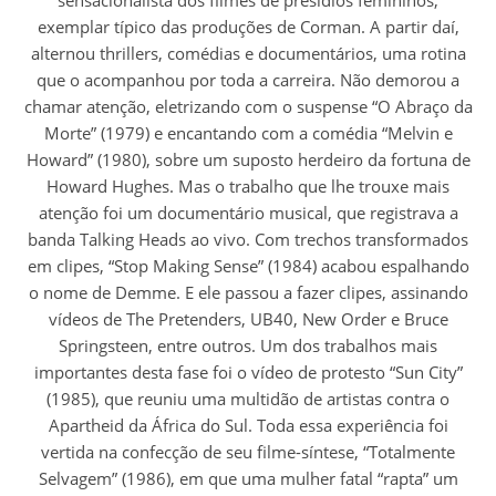
sensacionalista dos filmes de presídios femininos,
exemplar típico das produções de Corman. A partir daí,
alternou thrillers, comédias e documentários, uma rotina
que o acompanhou por toda a carreira. Não demorou a
chamar atenção, eletrizando com o suspense “O Abraço da
Morte” (1979) e encantando com a comédia “Melvin e
Howard” (1980), sobre um suposto herdeiro da fortuna de
Howard Hughes. Mas o trabalho que lhe trouxe mais
atenção foi um documentário musical, que registrava a
banda Talking Heads ao vivo. Com trechos transformados
em clipes, “Stop Making Sense” (1984) acabou espalhando
o nome de Demme. E ele passou a fazer clipes, assinando
vídeos de The Pretenders, UB40, New Order e Bruce
Springsteen, entre outros. Um dos trabalhos mais
importantes desta fase foi o vídeo de protesto “Sun City”
(1985), que reuniu uma multidão de artistas contra o
Apartheid da África do Sul. Toda essa experiência foi
vertida na confecção de seu filme-síntese, “Totalmente
Selvagem” (1986), em que uma mulher fatal “rapta” um