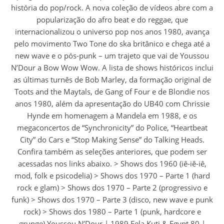
história do pop/rock. A nova coleção de vídeos abre com a
popularização do afro beat e do reggae, que
internacionalizou o universo pop nos anos 1980, avança
pelo movimento Two Tone do ska britânico e chega até a
new wave e o pós-punk – um trajeto que vai de Youssou
N’Dour a Bow Wow Wow. A lista de shows históricos inclui
as últimas turnês de Bob Marley, da formação original de
Toots and the Maytals, de Gang of Four e de Blondie nos
anos 1980, além da apresentação do UB40 com Chrissie
Hynde em homenagem a Mandela em 1988, e os
megaconcertos de “Synchronicity” do Police, “Heartbeat
City” do Cars e “Stop Making Sense” do Talking Heads.
Confira também as seleções anteriores, que podem ser
acessadas nos links abaixo. > Shows dos 1960 (iê-iê-iê,
mod, folk e psicodelia) > Shows dos 1970 – Parte 1 (hard
rock e glam) > Shows dos 1970 – Parte 2 (progressivo e
funk) > Shows dos 1970 – Parte 3 (disco, new wave e punk
rock) > Shows dos 1980 – Parte 1 (punk, hardcore e
grunge) Youssou N’Dour | 1989 Fela Kuti & Egypt 80 |