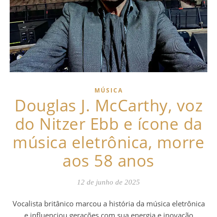
MÚSICA
Douglas J. McCarthy, voz
do Nitzer Ebb e ícone da
música eletrônica, morre
aos 58 anos
12 de junho de 2025
Vocalista britânico marcou a história da música eletrônica
e influenciou gerações com sua energia e inovação