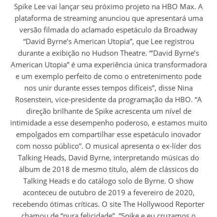
Spike Lee vai lançar seu próximo projeto na HBO Max. A
plataforma de streaming anunciou que apresentará uma
versão filmada do aclamado espetáculo da Broadway
“David Byrne’s American Utopia”, que Lee registrou
durante a exibição no Hudson Theatre. “‘David Byrne’s
American Utopia” é uma experiência única transformadora
e um exemplo perfeito de como o entretenimento pode
nos unir durante esses tempos difíceis”, disse Nina
Rosenstein, vice-presidente da programação da HBO. “A
direção brilhante de Spike acrescenta um nível de
intimidade a esse desempenho poderoso, e estamos muito
empolgados em compartilhar esse espetáculo inovador
com nosso público”. O musical apresenta o ex-líder dos
Talking Heads, David Byrne, interpretando músicas do
álbum de 2018 de mesmo título, além de clássicos do
Talking Heads e do catálogo solo de Byrne. O show
aconteceu de outubro de 2019 a fevereiro de 2020,
recebendo ótimas críticas. O site The Hollywood Reporter
chamou de “pura felicidade”. “Spike e eu cruzamos o