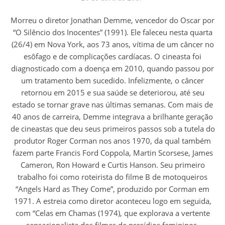
Morreu o diretor Jonathan Demme, vencedor do Oscar por
“O Silêncio dos Inocentes” (1991). Ele faleceu nesta quarta
(26/4) em Nova York, aos 73 anos, vítima de um câncer no
esôfago e de complicações cardíacas. O cineasta foi
diagnosticado com a doença em 2010, quando passou por
um tratamento bem sucedido. Infelizmente, o câncer
retornou em 2015 e sua saúde se deteriorou, até seu
estado se tornar grave nas últimas semanas. Com mais de
40 anos de carreira, Demme integrava a brilhante geração
de cineastas que deu seus primeiros passos sob a tutela do
produtor Roger Corman nos anos 1970, da qual também
fazem parte Francis Ford Coppola, Martin Scorsese, James
Cameron, Ron Howard e Curtis Hanson. Seu primeiro
trabalho foi como roteirista do filme B de motoqueiros
“Angels Hard as They Come”, produzido por Corman em
1971. A estreia como diretor aconteceu logo em seguida,
com “Celas em Chamas (1974), que explorava a vertente