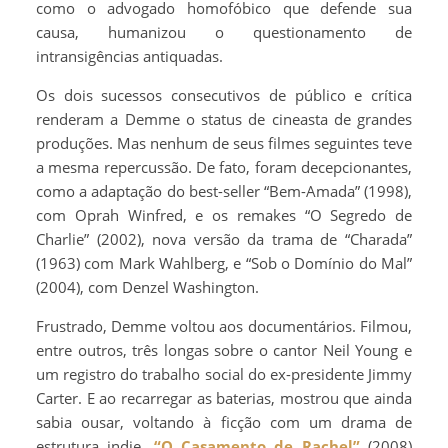
como o advogado homofóbico que defende sua
causa, humanizou o questionamento de
intransigências antiquadas.
Os dois sucessos consecutivos de público e crítica
renderam a Demme o status de cineasta de grandes
produções. Mas nenhum de seus filmes seguintes teve
a mesma repercussão. De fato, foram decepcionantes,
como a adaptação do best-seller “Bem-Amada” (1998),
com Oprah Winfred, e os remakes “O Segredo de
Charlie” (2002), nova versão da trama de “Charada”
(1963) com Mark Wahlberg, e “Sob o Domínio do Mal”
(2004), com Denzel Washington.
Frustrado, Demme voltou aos documentários. Filmou,
entre outros, três longas sobre o cantor Neil Young e
um registro do trabalho social do ex-presidente Jimmy
Carter. E ao recarregar as baterias, mostrou que ainda
sabia ousar, voltando à ficção com um drama de
estrutura indie.
“O Casamento de Rachel”
(2008)