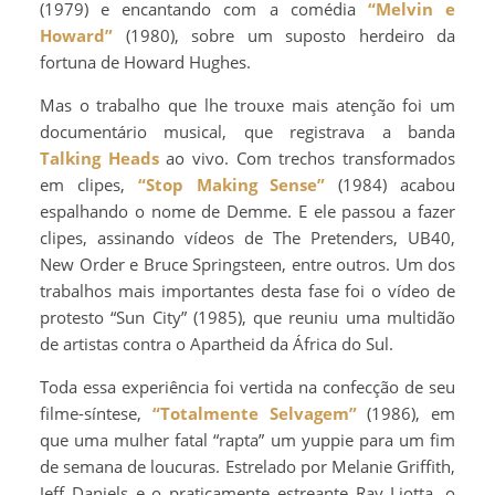
(1979) e encantando com a comédia
“Melvin e
Howard”
(1980), sobre um suposto herdeiro da
fortuna de Howard Hughes.
Mas o trabalho que lhe trouxe mais atenção foi um
documentário musical, que registrava a banda
Talking Heads
ao vivo. Com trechos transformados
em clipes,
“Stop Making Sense”
(1984) acabou
espalhando o nome de Demme. E ele passou a fazer
clipes, assinando vídeos de The Pretenders, UB40,
New Order e Bruce Springsteen, entre outros. Um dos
trabalhos mais importantes desta fase foi o vídeo de
protesto “Sun City” (1985), que reuniu uma multidão
de artistas contra o Apartheid da África do Sul.
Toda essa experiência foi vertida na confecção de seu
filme-síntese,
“Totalmente Selvagem”
(1986), em
que uma mulher fatal “rapta” um yuppie para um fim
de semana de loucuras. Estrelado por Melanie Griffith,
Jeff Daniels e o praticamente estreante Ray Liotta, o