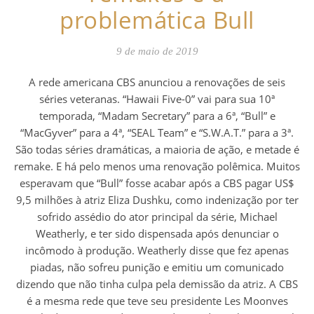
problemática Bull
9 de maio de 2019
A rede americana CBS anunciou a renovações de seis
séries veteranas. “Hawaii Five-0” vai para sua 10ª
temporada, “Madam Secretary” para a 6ª, “Bull” e
“MacGyver” para a 4ª, “SEAL Team” e “S.W.A.T.” para a 3ª.
São todas séries dramáticas, a maioria de ação, e metade é
remake. E há pelo menos uma renovação polêmica. Muitos
esperavam que “Bull” fosse acabar após a CBS pagar US$
9,5 milhões à atriz Eliza Dushku, como indenização por ter
sofrido assédio do ator principal da série, Michael
Weatherly, e ter sido dispensada após denunciar o
incômodo à produção. Weatherly disse que fez apenas
piadas, não sofreu punição e emitiu um comunicado
dizendo que não tinha culpa pela demissão da atriz. A CBS
é a mesma rede que teve seu presidente Les Moonves