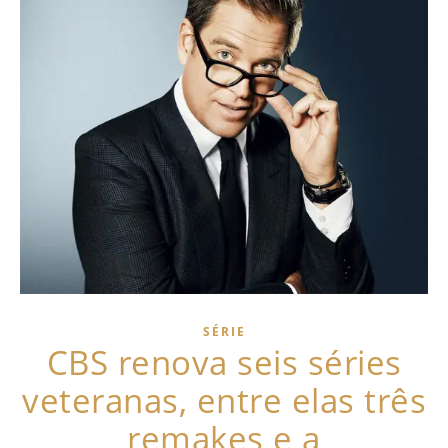
SÉRIE
CBS renova seis séries
veteranas, entre elas três
remakes e a