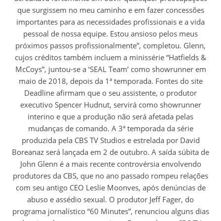
que surgissem no meu caminho e em fazer concessões
importantes para as necessidades profissionais e a vida
pessoal de nossa equipe. Estou ansioso pelos meus
próximos passos profissionalmente”, completou. Glenn,
cujos créditos também incluem a minissérie “Hatfields &
McCoys”, juntou-se a ‘SEAL Team’ como showrunner em
maio de 2018, depois da 1ª temporada. Fontes do site
Deadline afirmam que o seu assistente, o produtor
executivo Spencer Hudnut, servirá como showrunner
interino e que a produção não será afetada pelas
mudanças de comando. A 3ª temporada da série
produzida pela CBS TV Studios e estrelada por David
Boreanaz será lançada em 2 de outubro. A saída súbita de
John Glenn é a mais recente controvérsia envolvendo
produtores da CBS, que no ano passado rompeu relações
com seu antigo CEO Leslie Moonves, após denúncias de
abuso e assédio sexual. O produtor Jeff Fager, do
programa jornalístico “60 Minutes”, renunciou alguns dias