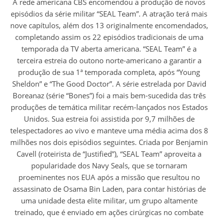
A rede americana CBS encomendou a produção de novos
episódios da série militar “SEAL Team”. A atração terá mais
nove capítulos, além dos 13 originalmente encomendados,
completando assim os 22 episódios tradicionais de uma
temporada da TV aberta americana. “SEAL Team” é a
terceira estreia do outono norte-americano a garantir a
produção de sua 1ª temporada completa, após “Young
Sheldon” e “The Good Doctor”. A série estrelada por David
Boreanaz (série “Bones”) foi a mais bem-sucedida das três
produções de temática militar recém-lançados nos Estados
Unidos. Sua estreia foi assistida por 9,7 milhões de
telespectadores ao vivo e manteve uma média acima dos 8
milhões nos dois episódios seguintes. Criada por Benjamin
Cavell (roteirista de “Justified”), “SEAL Team” aproveita a
popularidade dos Navy Seals, que se tornaram
proeminentes nos EUA após a missão que resultou no
assassinato de Osama Bin Laden, para contar histórias de
uma unidade desta elite militar, um grupo altamente
treinado, que é enviado em ações cirúrgicas no combate