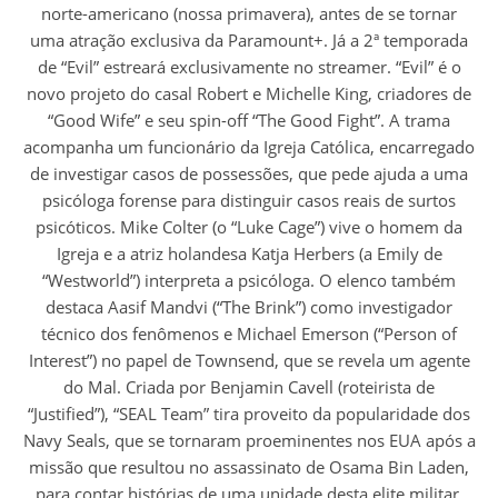
norte-americano (nossa primavera), antes de se tornar
uma atração exclusiva da Paramount+. Já a 2ª temporada
de “Evil” estreará exclusivamente no streamer. “Evil” é o
novo projeto do casal Robert e Michelle King, criadores de
“Good Wife” e seu spin-off “The Good Fight”. A trama
acompanha um funcionário da Igreja Católica, encarregado
de investigar casos de possessões, que pede ajuda a uma
psicóloga forense para distinguir casos reais de surtos
psicóticos. Mike Colter (o “Luke Cage”) vive o homem da
Igreja e a atriz holandesa Katja Herbers (a Emily de
“Westworld”) interpreta a psicóloga. O elenco também
destaca Aasif Mandvi (“The Brink”) como investigador
técnico dos fenômenos e Michael Emerson (“Person of
Interest”) no papel de Townsend, que se revela um agente
do Mal. Criada por Benjamin Cavell (roteirista de
“Justified”), “SEAL Team” tira proveito da popularidade dos
Navy Seals, que se tornaram proeminentes nos EUA após a
missão que resultou no assassinato de Osama Bin Laden,
para contar histórias de uma unidade desta elite militar,