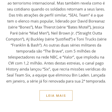
ao terrorismo internacional. Mas também revela como é
seu cotidiano quando os soldados retornam a seus lares.
Das três atrações de perfil similar, “SEAL Team” é a que
tem o elenco mais popular, liderado por David Boreanaz
(série “Bones”), Max Thierot (série “Bates Motel”), Jessica
Paré (série “Mad Men”), Neil Brown Jr. (“Straight Outta
Compton”), AJ Buckley (série “Justified”) e Toni Trucks (série
“Franklin & Bash”). As outras duas séries militares da
temporada são “The Brave”, com 5 milhões de
telespectadores na rede NBC, e “Valor”, que implodiu na
CW com 1,2 milhão. Antes destas estreias, o canal pago
History ainda lançou “Six”, que recria missões verídicas do
Seal Team Six, a equipe que eliminou Bin Laden. Lançada
em janeiro, a série já foi renovada para sua 2ª temporada.
LEIA MAIS