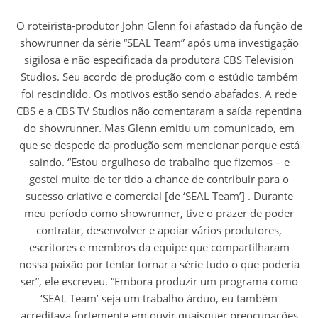
O roteirista-produtor John Glenn foi afastado da função de
showrunner da série “SEAL Team” após uma investigação
sigilosa e não especificada da produtora CBS Television
Studios. Seu acordo de produção com o estúdio também
foi rescindido. Os motivos estão sendo abafados. A rede
CBS e a CBS TV Studios não comentaram a saída repentina
do showrunner. Mas Glenn emitiu um comunicado, em
que se despede da produção sem mencionar porque está
saindo. “Estou orgulhoso do trabalho que fizemos – e
gostei muito de ter tido a chance de contribuir para o
sucesso criativo e comercial [de ‘SEAL Team’] . Durante
meu período como showrunner, tive o prazer de poder
contratar, desenvolver e apoiar vários produtores,
escritores e membros da equipe que compartilharam
nossa paixão por tentar tornar a série tudo o que poderia
ser”, ele escreveu. “Embora produzir um programa como
‘SEAL Team’ seja um trabalho árduo, eu também
acreditava fortemente em ouvir quaisquer preocupações