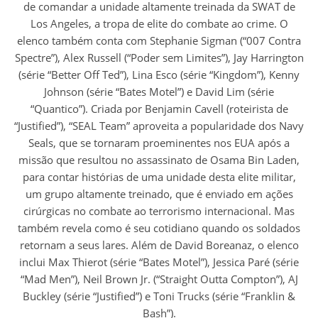
de comandar a unidade altamente treinada da SWAT de
Los Angeles, a tropa de elite do combate ao crime. O
elenco também conta com Stephanie Sigman (“007 Contra
Spectre”), Alex Russell (“Poder sem Limites”), Jay Harrington
(série “Better Off Ted”), Lina Esco (série “Kingdom”), Kenny
Johnson (série “Bates Motel”) e David Lim (série
“Quantico”). Criada por Benjamin Cavell (roteirista de
“Justified”), “SEAL Team” aproveita a popularidade dos Navy
Seals, que se tornaram proeminentes nos EUA após a
missão que resultou no assassinato de Osama Bin Laden,
para contar histórias de uma unidade desta elite militar,
um grupo altamente treinado, que é enviado em ações
cirúrgicas no combate ao terrorismo internacional. Mas
também revela como é seu cotidiano quando os soldados
retornam a seus lares. Além de David Boreanaz, o elenco
inclui Max Thierot (série “Bates Motel”), Jessica Paré (série
“Mad Men”), Neil Brown Jr. (“Straight Outta Compton”), AJ
Buckley (série “Justified”) e Toni Trucks (série “Franklin &
Bash”).