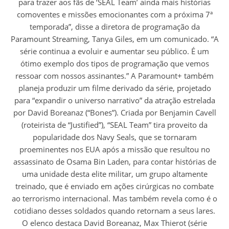
para trazer aos fãs de ‘SEAL Team’ ainda mais histórias
comoventes e missões emocionantes com a próxima 7ª
temporada”, disse a diretora de programação da
Paramount Streaming, Tanya Giles, em um comunicado. “A
série continua a evoluir e aumentar seu público. É um
ótimo exemplo dos tipos de programação que vemos
ressoar com nossos assinantes.” A Paramount+ também
planeja produzir um filme derivado da série, projetado
para “expandir o universo narrativo” da atração estrelada
por David Boreanaz (“Bones”). Criada por Benjamin Cavell
(roteirista de “Justified”), “SEAL Team” tira proveito da
popularidade dos Navy Seals, que se tornaram
proeminentes nos EUA após a missão que resultou no
assassinato de Osama Bin Laden, para contar histórias de
uma unidade desta elite militar, um grupo altamente
treinado, que é enviado em ações cirúrgicas no combate
ao terrorismo internacional. Mas também revela como é o
cotidiano desses soldados quando retornam a seus lares.
O elenco destaca David Boreanaz, Max Thierot (série