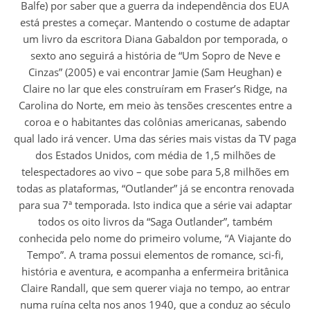
Balfe) por saber que a guerra da independência dos EUA
está prestes a começar. Mantendo o costume de adaptar
um livro da escritora Diana Gabaldon por temporada, o
sexto ano seguirá a história de “Um Sopro de Neve e
Cinzas” (2005) e vai encontrar Jamie (Sam Heughan) e
Claire no lar que eles construíram em Fraser’s Ridge, na
Carolina do Norte, em meio às tensões crescentes entre a
coroa e o habitantes das colônias americanas, sabendo
qual lado irá vencer. Uma das séries mais vistas da TV paga
dos Estados Unidos, com média de 1,5 milhões de
telespectadores ao vivo – que sobe para 5,8 milhões em
todas as plataformas, “Outlander” já se encontra renovada
para sua 7ª temporada. Isto indica que a série vai adaptar
todos os oito livros da “Saga Outlander”, também
conhecida pelo nome do primeiro volume, “A Viajante do
Tempo”. A trama possui elementos de romance, sci-fi,
história e aventura, e acompanha a enfermeira britânica
Claire Randall, que sem querer viaja no tempo, ao entrar
numa ruína celta nos anos 1940, que a conduz ao século