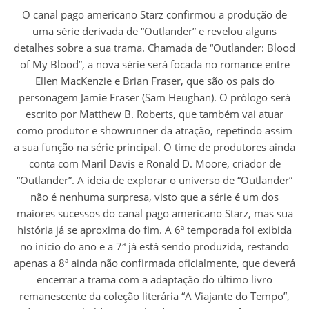
O canal pago americano Starz confirmou a produção de
uma série derivada de “Outlander” e revelou alguns
detalhes sobre a sua trama. Chamada de “Outlander: Blood
of My Blood”, a nova série será focada no romance entre
Ellen MacKenzie e Brian Fraser, que são os pais do
personagem Jamie Fraser (Sam Heughan). O prólogo será
escrito por Matthew B. Roberts, que também vai atuar
como produtor e showrunner da atração, repetindo assim
a sua função na série principal. O time de produtores ainda
conta com Maril Davis e Ronald D. Moore, criador de
“Outlander”. A ideia de explorar o universo de “Outlander”
não é nenhuma surpresa, visto que a série é um dos
maiores sucessos do canal pago americano Starz, mas sua
história já se aproxima do fim. A 6ª temporada foi exibida
no início do ano e a 7ª já está sendo produzida, restando
apenas a 8ª ainda não confirmada oficialmente, que deverá
encerrar a trama com a adaptação do último livro
remanescente da coleção literária “A Viajante do Tempo”,