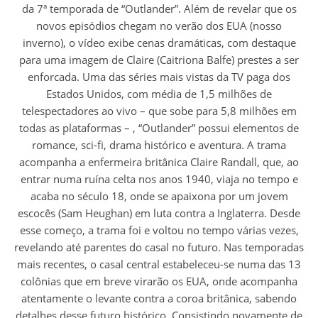
da 7ª temporada de “Outlander”. Além de revelar que os
novos episódios chegam no verão dos EUA (nosso
inverno), o vídeo exibe cenas dramáticas, com destaque
para uma imagem de Claire (Caitriona Balfe) prestes a ser
enforcada. Uma das séries mais vistas da TV paga dos
Estados Unidos, com média de 1,5 milhões de
telespectadores ao vivo – que sobe para 5,8 milhões em
todas as plataformas – , “Outlander” possui elementos de
romance, sci-fi, drama histórico e aventura. A trama
acompanha a enfermeira britânica Claire Randall, que, ao
entrar numa ruína celta nos anos 1940, viaja no tempo e
acaba no século 18, onde se apaixona por um jovem
escocês (Sam Heughan) em luta contra a Inglaterra. Desde
esse começo, a trama foi e voltou no tempo várias vezes,
revelando até parentes do casal no futuro. Nas temporadas
mais recentes, o casal central estabeleceu-se numa das 13
colônias que em breve virarão os EUA, onde acompanha
atentamente o levante contra a coroa britânica, sabendo
detalhes desse futuro histórico. Consistindo novamente de