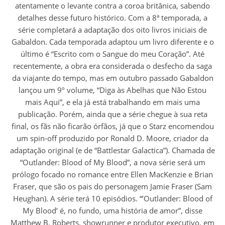
atentamente o levante contra a coroa britânica, sabendo
detalhes desse futuro histórico. Com a 8ª temporada, a
série completará a adaptação dos oito livros iniciais de
Gabaldon. Cada temporada adaptou um livro diferente e o
último é “Escrito com o Sangue do meu Coração”. Até
recentemente, a obra era considerada o desfecho da saga
da viajante do tempo, mas em outubro passado Gabaldon
lançou um 9º volume, “Diga às Abelhas que Não Estou
mais Aqui”, e ela já está trabalhando em mais uma
publicação. Porém, ainda que a série chegue à sua reta
final, os fãs não ficarão órfãos, já que o Starz encomendou
um spin-off produzido por Ronald D. Moore, criador da
adaptação original (e de “Battlestar Galactica”). Chamada de
“Outlander: Blood of My Blood”, a nova série será um
prólogo focado no romance entre Ellen MacKenzie e Brian
Fraser, que são os pais do personagem Jamie Fraser (Sam
Heughan). A série terá 10 episódios. “’Outlander: Blood of
My Blood’ é, no fundo, uma história de amor”, disse
Matthew B. Roberts, showrunner e produtor executivo, em