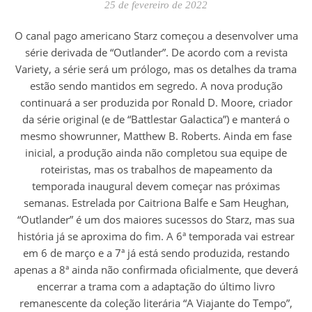
25 de fevereiro de 2022
O canal pago americano Starz começou a desenvolver uma
série derivada de “Outlander”. De acordo com a revista
Variety, a série será um prólogo, mas os detalhes da trama
estão sendo mantidos em segredo. A nova produção
continuará a ser produzida por Ronald D. Moore, criador
da série original (e de “Battlestar Galactica”) e manterá o
mesmo showrunner, Matthew B. Roberts. Ainda em fase
inicial, a produção ainda não completou sua equipe de
roteiristas, mas os trabalhos de mapeamento da
temporada inaugural devem começar nas próximas
semanas. Estrelada por Caitriona Balfe e Sam Heughan,
“Outlander” é um dos maiores sucessos do Starz, mas sua
história já se aproxima do fim. A 6ª temporada vai estrear
em 6 de março e a 7ª já está sendo produzida, restando
apenas a 8ª ainda não confirmada oficialmente, que deverá
encerrar a trama com a adaptação do último livro
remanescente da coleção literária “A Viajante do Tempo”,