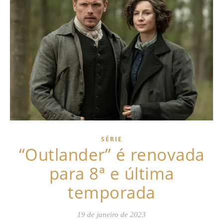
SÉRIE
“Outlander” é renovada
para 8ª e última
temporada
19 de janeiro de 2023