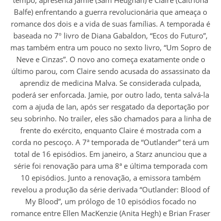
tempo, apresenta Jamie (Sam Heughan) e Claire (Caitríona
Balfe) enfrentando a guerra revolucionária que ameaça o
romance dos dois e a vida de suas famílias. A temporada é
baseada no 7º livro de Diana Gabaldon, “Ecos do Futuro”,
mas também entra um pouco no sexto livro, “Um Sopro de
Neve e Cinzas”. O novo ano começa exatamente onde o
último parou, com Claire sendo acusada do assassinato da
aprendiz de medicina Malva. Se considerada culpada,
poderá ser enforcada. Jamie, por outro lado, tenta salvá-la
com a ajuda de Ian, após ser resgatado da deportação por
seu sobrinho. No trailer, eles são chamados para a linha de
frente do exército, enquanto Claire é mostrada com a
corda no pescoço. A 7ª temporada de “Outlander” terá um
total de 16 episódios. Em janeiro, a Starz anunciou que a
série foi renovação para uma 8ª e última temporada com
10 episódios. Junto a renovação, a emissora também
revelou a produção da série derivada “Outlander: Blood of
My Blood”, um prólogo de 10 episódios focado no
romance entre Ellen MacKenzie (Anita Hegh) e Brian Fraser