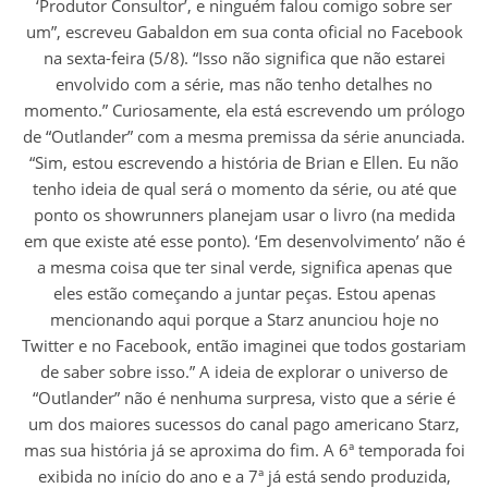
‘Produtor Consultor’, e ninguém falou comigo sobre ser
um”, escreveu Gabaldon em sua conta oficial no Facebook
na sexta-feira (5/8). “Isso não significa que não estarei
envolvido com a série, mas não tenho detalhes no
momento.” Curiosamente, ela está escrevendo um prólogo
de “Outlander” com a mesma premissa da série anunciada.
“Sim, estou escrevendo a história de Brian e Ellen. Eu não
tenho ideia de qual será o momento da série, ou até que
ponto os showrunners planejam usar o livro (na medida
em que existe até esse ponto). ‘Em desenvolvimento’ não é
a mesma coisa que ter sinal verde, significa apenas que
eles estão começando a juntar peças. Estou apenas
mencionando aqui porque a Starz anunciou hoje no
Twitter e no Facebook, então imaginei que todos gostariam
de saber sobre isso.” A ideia de explorar o universo de
“Outlander” não é nenhuma surpresa, visto que a série é
um dos maiores sucessos do canal pago americano Starz,
mas sua história já se aproxima do fim. A 6ª temporada foi
exibida no início do ano e a 7ª já está sendo produzida,