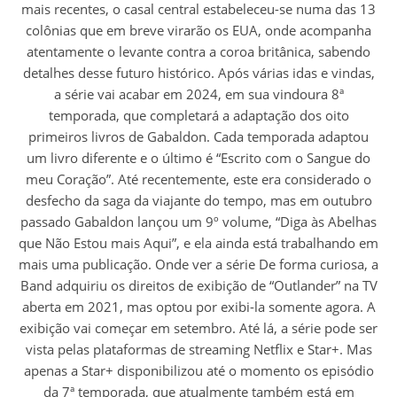
mais recentes, o casal central estabeleceu-se numa das 13
colônias que em breve virarão os EUA, onde acompanha
atentamente o levante contra a coroa britânica, sabendo
detalhes desse futuro histórico. Após várias idas e vindas,
a série vai acabar em 2024, em sua vindoura 8ª
temporada, que completará a adaptação dos oito
primeiros livros de Gabaldon. Cada temporada adaptou
um livro diferente e o último é “Escrito com o Sangue do
meu Coração”. Até recentemente, este era considerado o
desfecho da saga da viajante do tempo, mas em outubro
passado Gabaldon lançou um 9º volume, “Diga às Abelhas
que Não Estou mais Aqui”, e ela ainda está trabalhando em
mais uma publicação. Onde ver a série De forma curiosa, a
Band adquiriu os direitos de exibição de “Outlander” na TV
aberta em 2021, mas optou por exibi-la somente agora. A
exibição vai começar em setembro. Até lá, a série pode ser
vista pelas plataformas de streaming Netflix e Star+. Mas
apenas a Star+ disponibilizou até o momento os episódio
da 7ª temporada, que atualmente também está em