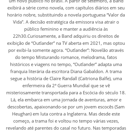
um novo público no Brasil. A partir de setembro, a Band
exibirá a série como novela, com capítulos diários em seu
horário nobre, substituindo a novela portuguesa “Valor da
Vida”. A decisão estratégica da emissora visa atrair o
público feminino e manter a audiência às
22h30.Curiosamente, a Band adquiriu os direitos de
exibição de “Outlander” na TV aberta em 2021, mas optou
por exibi-la somente agora. “Outlander”: Novelão através
do tempo Misturando romance, melodrama, fatos
históricos e viagens no tempo, “Outlander” adapta uma
franquia literária da escritora Diana Gabaldon. A trama
segue a história de Claire Randall (Caitriona Balfe), uma
enfermeira da 2ª Guerra Mundial que se vê
misteriosamente transportada para a Escócia do século 18.
Lá, ela embarca em uma jornada de aventuras, amor e
descobertas, apaixonando-se por um jovem escocês (Sam
Heughan) em luta contra a Inglaterra. Mas desde este
começo, a trama foi e voltou no tempo várias vezes,
revelando até parentes do casal no futuro. Nas temporadas