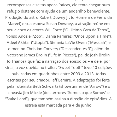
recompensas e seitas apocalípticas, ele tenta chegar num
refúgio distante com ajuda de um andarilho benevolente.
Produção do astro Robert Downy Jr. (o Homem de Ferro da
Marvel) e sua esposa Susan Downey, a atração reúne em
seu elenco os atores Will Forte (“O Último Cara da Terra”),
Nonso Anozie (“Zoo”), Dania Ramirez (“Once Upon a Time”),
Adeel Akhtar (“Utopia”), Stefania LaVie Owen (“Messiah”) e
o menino Christian Convery (“Descendentes 3”), além do
veterano James Brolin (“Life in Pieces”), pai de Josh Brolin
(o Thanos), que faz a narração dos episódios – é dele, por
sinal, a voz ouvida no trailer. “Sweet Tooth” teve 40 edições
publicadas em quadrinhos entre 2009 a 2013, todas
escritas por seu criador, Jeff Lemire. A adaptação foi feita
pela roteirista Beth Schwartz (showrunner de “Arrow”) e o
cineasta Jim Mickle (dos terrores “Somos o que Somos” e
“Stake Land”), que também assina a direção de episódios. A
estreia está marcada para 4 de junho.