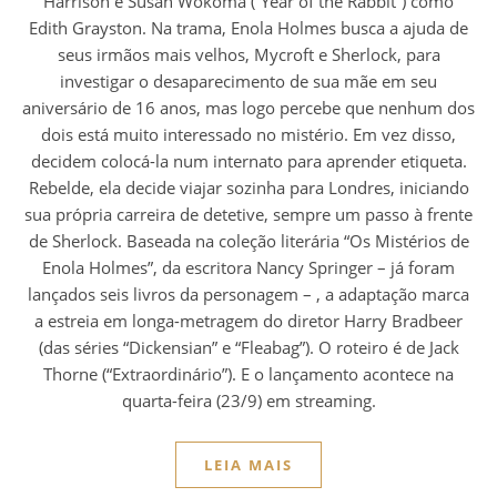
Harrison e Susan Wokoma (“Year of the Rabbit”) como
Edith Grayston. Na trama, Enola Holmes busca a ajuda de
seus irmãos mais velhos, Mycroft e Sherlock, para
investigar o desaparecimento de sua mãe em seu
aniversário de 16 anos, mas logo percebe que nenhum dos
dois está muito interessado no mistério. Em vez disso,
decidem colocá-la num internato para aprender etiqueta.
Rebelde, ela decide viajar sozinha para Londres, iniciando
sua própria carreira de detetive, sempre um passo à frente
de Sherlock. Baseada na coleção literária “Os Mistérios de
Enola Holmes”, da escritora Nancy Springer – já foram
lançados seis livros da personagem – , a adaptação marca
a estreia em longa-metragem do diretor Harry Bradbeer
(das séries “Dickensian” e “Fleabag”). O roteiro é de Jack
Thorne (“Extraordinário”). E o lançamento acontece na
quarta-feira (23/9) em streaming.
LEIA MAIS