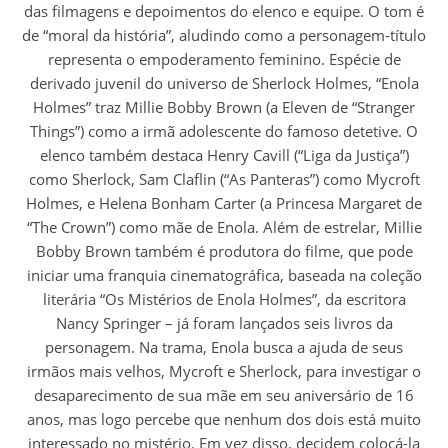
das filmagens e depoimentos do elenco e equipe. O tom é
de “moral da história”, aludindo como a personagem-título
representa o empoderamento feminino. Espécie de
derivado juvenil do universo de Sherlock Holmes, “Enola
Holmes” traz Millie Bobby Brown (a Eleven de “Stranger
Things”) como a irmã adolescente do famoso detetive. O
elenco também destaca Henry Cavill (“Liga da Justiça”)
como Sherlock, Sam Claflin (“As Panteras”) como Mycroft
Holmes, e Helena Bonham Carter (a Princesa Margaret de
“The Crown”) como mãe de Enola. Além de estrelar, Millie
Bobby Brown também é produtora do filme, que pode
iniciar uma franquia cinematográfica, baseada na coleção
literária “Os Mistérios de Enola Holmes”, da escritora
Nancy Springer – já foram lançados seis livros da
personagem. Na trama, Enola busca a ajuda de seus
irmãos mais velhos, Mycroft e Sherlock, para investigar o
desaparecimento de sua mãe em seu aniversário de 16
anos, mas logo percebe que nenhum dos dois está muito
interessado no mistério. Em vez disso, decidem colocá-la