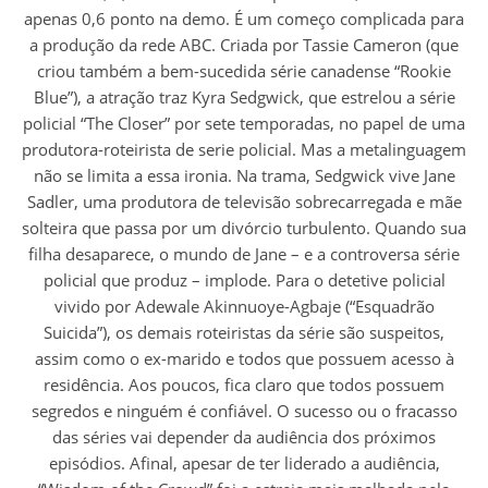
apenas 0,6 ponto na demo. É um começo complicada para
a produção da rede ABC. Criada por Tassie Cameron (que
criou também a bem-sucedida série canadense “Rookie
Blue”), a atração traz Kyra Sedgwick, que estrelou a série
policial “The Closer” por sete temporadas, no papel de uma
produtora-roteirista de serie policial. Mas a metalinguagem
não se limita a essa ironia. Na trama, Sedgwick vive Jane
Sadler, uma produtora de televisão sobrecarregada e mãe
solteira que passa por um divórcio turbulento. Quando sua
filha desaparece, o mundo de Jane – e a controversa série
policial que produz – implode. Para o detetive policial
vivido por Adewale Akinnuoye-Agbaje (“Esquadrão
Suicida”), os demais roteiristas da série são suspeitos,
assim como o ex-marido e todos que possuem acesso à
residência. Aos poucos, fica claro que todos possuem
segredos e ninguém é confiável. O sucesso ou o fracasso
das séries vai depender da audiência dos próximos
episódios. Afinal, apesar de ter liderado a audiência,