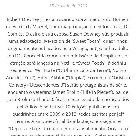
15 de maio de 2020
Robert Downey Jr. está trocando sua armadura do Homem
de Ferro, da Marvel, por uma produção da editora rival, DC
Comics. O astro e sua esposa Susan Downey vão produzir
uma adaptação live-action de “Sweet Tooth”, quadrinhos
originalmente publicados pela Vertigo, antiga linha adulta
da DC. Concebida como uma minissérie de 8 capítulos, a
atração será lançada na Netflix. “Sweet Tooth” já definiu
seu elenco. Will Forte (“O Último Cara da Terra”), Nonso
Anozie (“Zoo”), Adeel Akhtar (“Utopia”) e o menino Christian
Convery (“Descendentes 3”) serão protagonistas da série,
enquanto o veterano James Brolin (“Life in Pieces”), pai de
Josh Brolin (o Thanos), ficará encarregado da narração dos
episódios. A série teve 40 edições publicadas em
quadrinhos entre 2009 a 2013, todas escritas por Jeff
Lemire. A sinopse oficial da adaptação é a seguinte:
“Depois de ter sido criado em total isolamento, Gus – um
menino nascido com chifres de veado – é abandonado