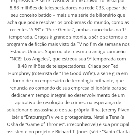
expressiva. A série “Wisdow of the Crowd” foi vista por
8,88 milhões de telespectadores na rede CBS, apesar de
seu conceito batido – mais uma série de bilionário que
acha que pode resolver os problemas do mundo, como as
recentes “APB” e “Pure Genius”, ambas canceladas na 1ª
temporada. Graças à grande sintonia, a série se tornou o
programa de ficção mais visto da TV no fim de semana nos
Estados Unidos. Superou até mesmo o antigo campeão
“NCIS: Los Angeles”, que estreou sua 9ª temporada com
8,48 milhões de telespectadores. Criada por Ted
Humphrey (roteirista de “The Good Wife”), a série gira em
torno de um empresário de tecnologia brilhante, que
renuncia ao comando de sua empresa bilionária para se
dedicar em tempo integral ao desenvolvimento de um
aplicativo de resolução de crimes, na esperança de
solucionar o assassinato de sua própria filha. Jeremy Piven
(série “Entourage”) vive o protagonista, Natalia Tena (a
Osha de “Game of Thrones”, irreconhecível) é sua principal
assistente no projeto e Richard T. Jones (série “Santa Clarita