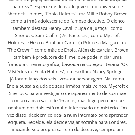
natureza”. Espécie de derivado juvenil do universo de
Sherlock Holmes, “Enola Holmes” traz Millie Bobby Brown
como a irmã adolescente do famoso detetive. O elenco
também destaca Henry Cavill (“Liga da Justiça”) como
Sherlock, Sam Claflin (“As Panteras”) como Mycroft
Holmes, e Helena Bonham Carter (a Princesa Margaret de
“The Crown”) como mãe de Enola. Além de estrelar, Brown
também é produtora do filme, que pode iniciar uma
franquia cinematográfica, baseada na coleção literária “Os
Mistérios de Enola Holmes”, da escritora Nancy Springer –
já foram lançados seis livros da personagem. Na trama,
Enola busca a ajuda de seus irmãos mais velhos, Mycroft e
Sherlock, para investigar o desaparecimento de sua mãe
em seu aniversário de 16 anos, mas logo percebe que
nenhum dos dois está muito interessado no mistério. Em
vez disso, decidem colocá-la num internato para aprender
etiqueta. Rebelde, ela decide viajar sozinha para Londres,
iniciando sua própria carreira de detetive, sempre um