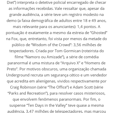
Diet”) interpreta o detetive policial encarregado de checar
as informações recebidas. Vale ressaltar que, apesar da
grande audiência, a série teve um registro modesto na
demo (a faixa demográfica de adultos entre 18 e 49 anos,
mais relevante para os anunciantes): 1,4 pontos. A
pontuação é exatamente a mesmo da estreia de “Ghosted”
na Fox, que, entretanto, foi vista por menos da metade do
público de “Wisdom of the Crowd”: 3,56 milhões de
tespectadores. Criada por Tom Gormican (roteirista do
filme “Namoro ou Amizade”), a série de comédia
paranormal é uma mistura de “Arquivo X” e “Homens de
Preto”. Por motivos obscuros, uma organização chamada
Underground recruta um segurança cético e um vendedor
que acredita em alienígenas, vividos respectivamente por
Craig Robinson (série “The Office”) e Adam Scott (série
“Parks and Recreation”), para resolver casos misteriosos,
que envolvem fenômenos paranormais. Por fim, o
suspense “Ten Days in the Valley” teve quase a mesma
audiência, 3,47 milhões de telespectadores, mas marcou