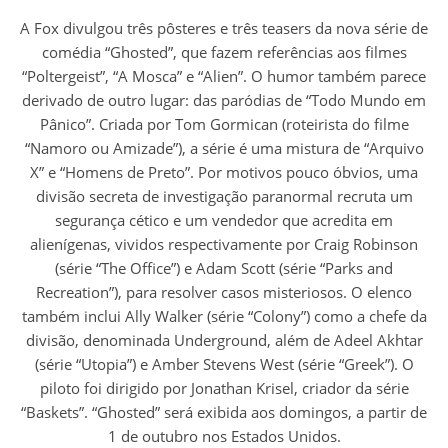
A Fox divulgou três pôsteres e três teasers da nova série de
comédia “Ghosted”, que fazem referências aos filmes
“Poltergeist”, “A Mosca” e “Alien”. O humor também parece
derivado de outro lugar: das paródias de “Todo Mundo em
Pânico”. Criada por Tom Gormican (roteirista do filme
“Namoro ou Amizade”), a série é uma mistura de “Arquivo
X” e “Homens de Preto”. Por motivos pouco óbvios, uma
divisão secreta de investigação paranormal recruta um
segurança cético e um vendedor que acredita em
alienígenas, vividos respectivamente por Craig Robinson
(série “The Office”) e Adam Scott (série “Parks and
Recreation”), para resolver casos misteriosos. O elenco
também inclui Ally Walker (série “Colony”) como a chefe da
divisão, denominada Underground, além de Adeel Akhtar
(série “Utopia”) e Amber Stevens West (série “Greek”). O
piloto foi dirigido por Jonathan Krisel, criador da série
“Baskets”. “Ghosted” será exibida aos domingos, a partir de
1 de outubro nos Estados Unidos.