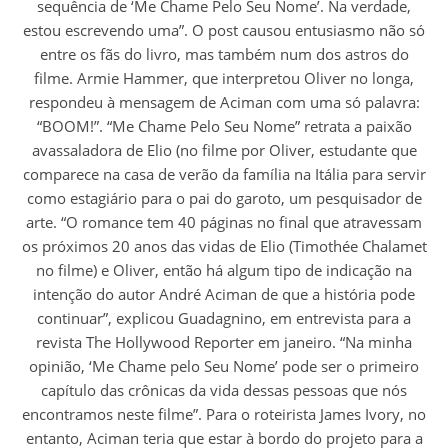
sequência de ‘Me Chame Pelo Seu Nome’. Na verdade,
estou escrevendo uma”. O post causou entusiasmo não só
entre os fãs do livro, mas também num dos astros do
filme. Armie Hammer, que interpretou Oliver no longa,
respondeu à mensagem de Aciman com uma só palavra:
“BOOM!”. “Me Chame Pelo Seu Nome” retrata a paixão
avassaladora de Elio (no filme por Oliver, estudante que
comparece na casa de verão da família na Itália para servir
como estagiário para o pai do garoto, um pesquisador de
arte. “O romance tem 40 páginas no final que atravessam
os próximos 20 anos das vidas de Elio (Timothée Chalamet
no filme) e Oliver, então há algum tipo de indicação na
intenção do autor André Aciman de que a história pode
continuar”, explicou Guadagnino, em entrevista para a
revista The Hollywood Reporter em janeiro. “Na minha
opinião, ‘Me Chame pelo Seu Nome’ pode ser o primeiro
capítulo das crônicas da vida dessas pessoas que nós
encontramos neste filme”. Para o roteirista James Ivory, no
entanto, Aciman teria que estar à bordo do projeto para a