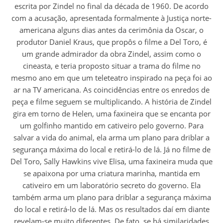
escrita por Zindel no final da década de 1960. De acordo
com a acusação, apresentada formalmente à Justiça norte-
americana alguns dias antes da cerimônia da Oscar, o
produtor Daniel Kraus, que propôs o filme a Del Toro, é
um grande admirador da obra Zindel, assim como o
cineasta, e teria proposto situar a trama do filme no
mesmo ano em que um teleteatro inspirado na peça foi ao
ar na TV americana. As coincidências entre os enredos de
peça e filme seguem se multiplicando. A história de Zindel
gira em torno de Helen, uma faxineira que se encanta por
um golfinho mantido em cativeiro pelo governo. Para
salvar a vida do animal, ela arma um plano para driblar a
segurança máxima do local e retirá-lo de lá. Já no filme de
Del Toro, Sally Hawkins vive Elisa, uma faxineira muda que
se apaixona por uma criatura marinha, mantida em
cativeiro em um laboratório secreto do governo. Ela
também arma um plano para driblar a segurança máxima
do local e retirá-lo de lá. Mas os resultados daí em diante
revelam-se muito diferentes. De fato, se há similaridades