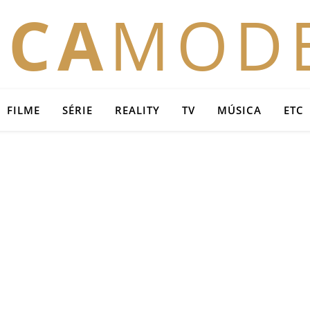
OCA
MOD
FILME
SÉRIE
REALITY
TV
MÚSICA
ETC