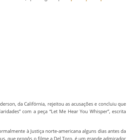
nderson, da Califórnia, rejeitou as acusações e concluiu que
laridades” com a peça “Let Me Hear You Whisper”, escrita
rmalmente à Justiça norte-americana alguns dias antes da
aus, que propôs o filme a Del Toro, é um grande admirador