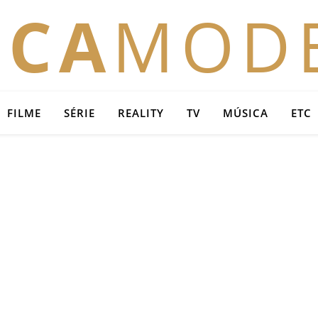
OCA
MOD
FILME
SÉRIE
REALITY
TV
MÚSICA
ETC