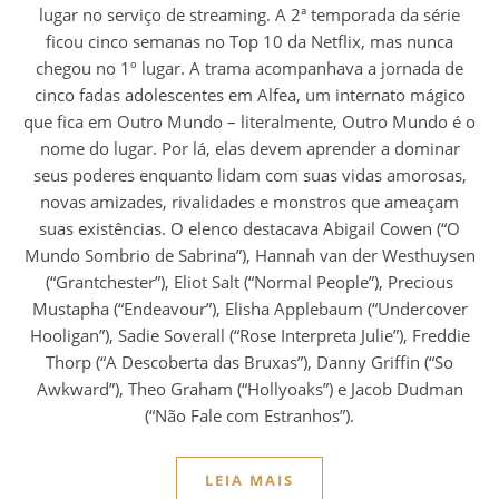
lugar no serviço de streaming. A 2ª temporada da série
ficou cinco semanas no Top 10 da Netflix, mas nunca
chegou no 1º lugar. A trama acompanhava a jornada de
cinco fadas adolescentes em Alfea, um internato mágico
que fica em Outro Mundo – literalmente, Outro Mundo é o
nome do lugar. Por lá, elas devem aprender a dominar
seus poderes enquanto lidam com suas vidas amorosas,
novas amizades, rivalidades e monstros que ameaçam
suas existências. O elenco destacava Abigail Cowen (“O
Mundo Sombrio de Sabrina”), Hannah van der Westhuysen
(“Grantchester”), Eliot Salt (“Normal People”), Precious
Mustapha (“Endeavour”), Elisha Applebaum (“Undercover
Hooligan”), Sadie Soverall (“Rose Interpreta Julie”), Freddie
Thorp (“A Descoberta das Bruxas”), Danny Griffin (“So
Awkward”), Theo Graham (“Hollyoaks”) e Jacob Dudman
(“Não Fale com Estranhos”).
LEIA MAIS