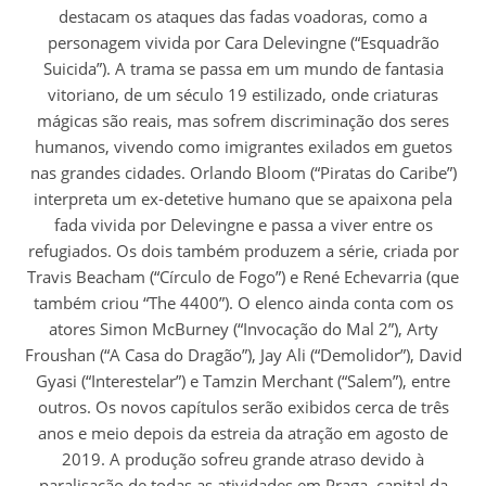
destacam os ataques das fadas voadoras, como a
personagem vivida por Cara Delevingne (“Esquadrão
Suicida”). A trama se passa em um mundo de fantasia
vitoriano, de um século 19 estilizado, onde criaturas
mágicas são reais, mas sofrem discriminação dos seres
humanos, vivendo como imigrantes exilados em guetos
nas grandes cidades. Orlando Bloom (“Piratas do Caribe”)
interpreta um ex-detetive humano que se apaixona pela
fada vivida por Delevingne e passa a viver entre os
refugiados. Os dois também produzem a série, criada por
Travis Beacham (“Círculo de Fogo”) e René Echevarria (que
também criou “The 4400”). O elenco ainda conta com os
atores Simon McBurney (“Invocação do Mal 2”), Arty
Froushan (“A Casa do Dragão”), Jay Ali (“Demolidor”), David
Gyasi (“Interestelar”) e Tamzin Merchant (“Salem”), entre
outros. Os novos capítulos serão exibidos cerca de três
anos e meio depois da estreia da atração em agosto de
2019. A produção sofreu grande atraso devido à
paralisação de todas as atividades em Praga, capital da