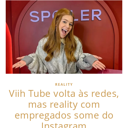
REALITY
Viih Tube volta às redes,
mas reality com
empregados some do
Instagram