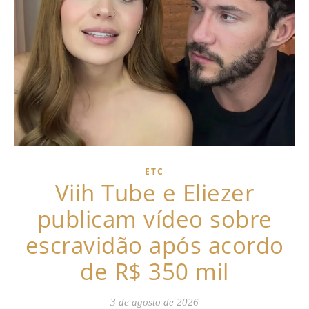
ETC
Viih Tube e Eliezer
publicam vídeo sobre
escravidão após acordo
de R$ 350 mil
3 de agosto de 2026