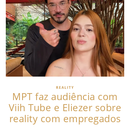
REALITY
MPT faz audiência com
Viih Tube e Eliezer sobre
reality com empregados