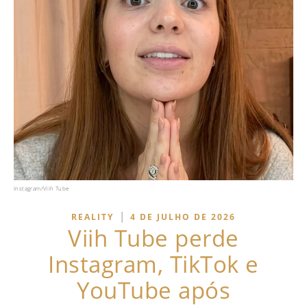
Instagram/Viih Tube
|
REALITY
4 DE JULHO DE 2026
Viih Tube perde
Instagram, TikTok e
YouTube após