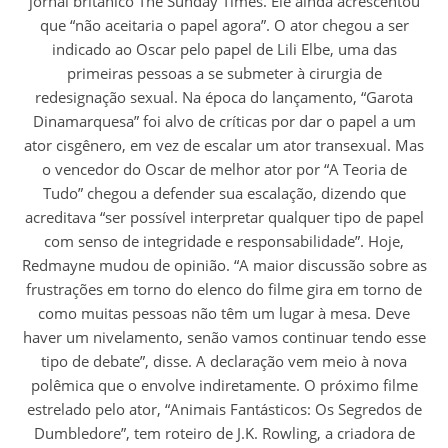
jornal britânico The Sunday Times. Ele ainda acrescentou
que “não aceitaria o papel agora”. O ator chegou a ser
indicado ao Oscar pelo papel de Lili Elbe, uma das
primeiras pessoas a se submeter à cirurgia de
redesignação sexual. Na época do lançamento, “Garota
Dinamarquesa” foi alvo de críticas por dar o papel a um
ator cisgênero, em vez de escalar um ator transexual. Mas
o vencedor do Oscar de melhor ator por “A Teoria de
Tudo” chegou a defender sua escalação, dizendo que
acreditava “ser possível interpretar qualquer tipo de papel
com senso de integridade e responsabilidade”. Hoje,
Redmayne mudou de opinião. “A maior discussão sobre as
frustrações em torno do elenco do filme gira em torno de
como muitas pessoas não têm um lugar à mesa. Deve
haver um nivelamento, senão vamos continuar tendo esse
tipo de debate”, disse. A declaração vem meio à nova
polêmica que o envolve indiretamente. O próximo filme
estrelado pelo ator, “Animais Fantásticos: Os Segredos de
Dumbledore”, tem roteiro de J.K. Rowling, a criadora de