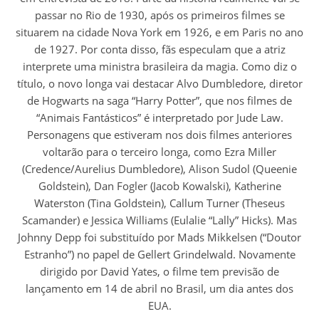
passar no Rio de 1930, após os primeiros filmes se
situarem na cidade Nova York em 1926, e em Paris no ano
de 1927. Por conta disso, fãs especulam que a atriz
interprete uma ministra brasileira da magia. Como diz o
título, o novo longa vai destacar Alvo Dumbledore, diretor
de Hogwarts na saga “Harry Potter”, que nos filmes de
“Animais Fantásticos” é interpretado por Jude Law.
Personagens que estiveram nos dois filmes anteriores
voltarão para o terceiro longa, como Ezra Miller
(Credence/Aurelius Dumbledore), Alison Sudol (Queenie
Goldstein), Dan Fogler (Jacob Kowalski), Katherine
Waterston (Tina Goldstein), Callum Turner (Theseus
Scamander) e Jessica Williams (Eulalie “Lally” Hicks). Mas
Johnny Depp foi substituído por Mads Mikkelsen (“Doutor
Estranho”) no papel de Gellert Grindelwald. Novamente
dirigido por David Yates, o filme tem previsão de
lançamento em 14 de abril no Brasil, um dia antes dos
EUA.