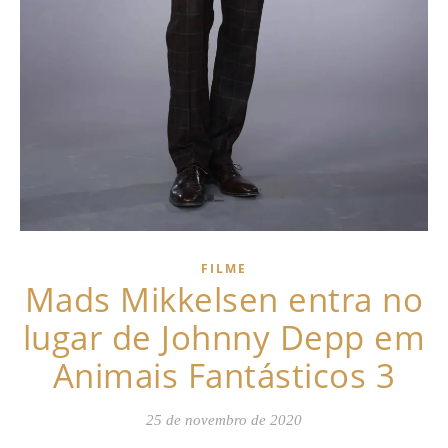
FILME
Mads Mikkelsen entra no
lugar de Johnny Depp em
Animais Fantásticos 3
25 de novembro de 2020