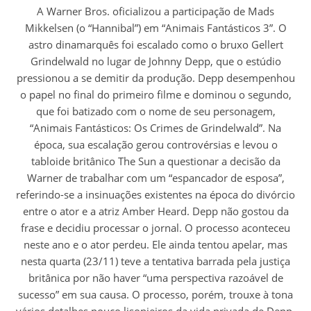
A Warner Bros. oficializou a participação de Mads
Mikkelsen (o “Hannibal”) em “Animais Fantásticos 3”. O
astro dinamarquês foi escalado como o bruxo Gellert
Grindelwald no lugar de Johnny Depp, que o estúdio
pressionou a se demitir da produção. Depp desempenhou
o papel no final do primeiro filme e dominou o segundo,
que foi batizado com o nome de seu personagem,
“Animais Fantásticos: Os Crimes de Grindelwald”. Na
época, sua escalação gerou controvérsias e levou o
tabloide britânico The Sun a questionar a decisão da
Warner de trabalhar com um “espancador de esposa”,
referindo-se a insinuações existentes na época do divórcio
entre o ator e a atriz Amber Heard. Depp não gostou da
frase e decidiu processar o jornal. O processo aconteceu
neste ano e o ator perdeu. Ele ainda tentou apelar, mas
nesta quarta (23/11) teve a tentativa barrada pela justiça
britânica por não haver “uma perspectiva razoável de
sucesso” em sua causa. O processo, porém, trouxe à tona