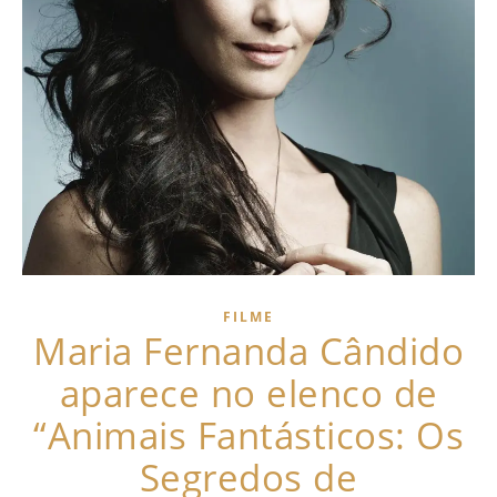
FILME
Maria Fernanda Cândido
aparece no elenco de
“Animais Fantásticos: Os
Segredos de