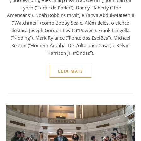
(“Succession”), Alex Sharp (“As Trapaceiras”), John Carroll
Lynch (“Fome de Poder”), Danny Flaherty (“The
Americans”), Noah Robbins (“Evil”) e Yahya Abdul-Mateen II
(“Watchmen”) como Bobby Seale. Além deles, o elenco
destaca Joseph Gordon-Levitt (“Power”), Frank Langella
(“Kidding”), Mark Rylance (“Ponte dos Espiões”), Michael
Keaton (“Homem-Aranha: De Volta para Casa”) e Kelvin
Harrison Jr. (“Ondas”).
LEIA MAIS