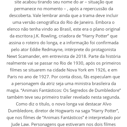
site acabou tirando seu nome do ar – situação que
permanece no momento – , após a repercussão da
descoberta. Vale lembrar ainda que a trama deve incluir
uma versão cenográfica do Rio de Janeiro. Embora o
elenco não tenha vindo ao Brasil, este era o plano original
da escritora J.K. Rowling, criadora de “Harry Potter” que
assina o roteiro do longa, e a informação foi confirmada
pelo ator Eddie Redmayne, intérprete do protagonista
Newt Scamander, em entrevista de 2018. Parte da história
realmente vai se passar no Rio de 1930, após os primeiros
filmes se situarem na cidade Nova York em 1926, e em
Paris no ano de 1927. Por conta disso, fãs especulam que
a personagem da atriz seja uma ministra brasileira da
magia. “Animais Fantásticos: Os Segredos de Dumbledore”
também teve seu primeiro trailer revelado nesta segunda.
Como diz o título, o novo longa vai destacar Alvo
Dumbledore, diretor de Hogwarts na saga “Harry Potter”,
que nos filmes de “Animais Fantásticos” é interpretado por
Jude Law. Personagens que estiveram nos dois filmes