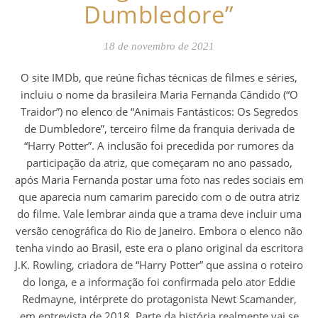
Dumbledore”
18 de novembro de 2021
O site IMDb, que reúne fichas técnicas de filmes e séries,
incluiu o nome da brasileira Maria Fernanda Cândido (“O
Traidor”) no elenco de “Animais Fantásticos: Os Segredos
de Dumbledore”, terceiro filme da franquia derivada de
“Harry Potter”. A inclusão foi precedida por rumores da
participação da atriz, que começaram no ano passado,
após Maria Fernanda postar uma foto nas redes sociais em
que aparecia num camarim parecido com o de outra atriz
do filme. Vale lembrar ainda que a trama deve incluir uma
versão cenográfica do Rio de Janeiro. Embora o elenco não
tenha vindo ao Brasil, este era o plano original da escritora
J.K. Rowling, criadora de “Harry Potter” que assina o roteiro
do longa, e a informação foi confirmada pelo ator Eddie
Redmayne, intérprete do protagonista Newt Scamander,
em entrevista de 2018. Parte da história realmente vai se