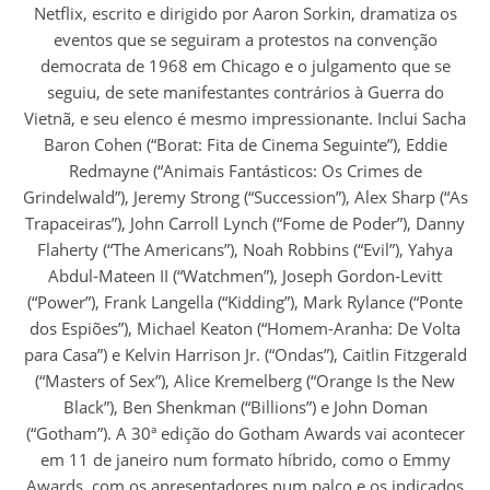
Netflix, escrito e dirigido por Aaron Sorkin, dramatiza os
eventos que se seguiram a protestos na convenção
democrata de 1968 em Chicago e o julgamento que se
seguiu, de sete manifestantes contrários à Guerra do
Vietnã, e seu elenco é mesmo impressionante. Inclui Sacha
Baron Cohen (“Borat: Fita de Cinema Seguinte”), Eddie
Redmayne (“Animais Fantásticos: Os Crimes de
Grindelwald”), Jeremy Strong (“Succession”), Alex Sharp (“As
Trapaceiras”), John Carroll Lynch (“Fome de Poder”), Danny
Flaherty (“The Americans”), Noah Robbins (“Evil”), Yahya
Abdul-Mateen II (“Watchmen”), Joseph Gordon-Levitt
(“Power”), Frank Langella (“Kidding”), Mark Rylance (“Ponte
dos Espiões”), Michael Keaton (“Homem-Aranha: De Volta
para Casa”) e Kelvin Harrison Jr. (“Ondas”), Caitlin Fitzgerald
(“Masters of Sex”), Alice Kremelberg (“Orange Is the New
Black”), Ben Shenkman (“Billions”) e John Doman
(“Gotham”). A 30ª edição do Gotham Awards vai acontecer
em 11 de janeiro num formato híbrido, como o Emmy
Awards, com os apresentadores num palco e os indicados