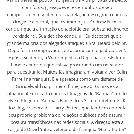
vários detalhes pouco lisonjeiros da vida privada de Depp,
com fotos, gravações e testemunhos de seu
comportamento violento e sua relação desregrada com as
drogas e o álcool, que levaram o juiz Andrew Nicol a
concluir que a afirmação do tabloide era “substancialmente
verdadeira”. Sua decisão concluiu: “Eu descobri que a
grande maioria dos alegados ataques à Sra. Heard pelo Sr.
Depp foram comprovados de acordo com o padrão civil”.
Após a sentença, a Warner pediu a Depp para desistir do
filme e anunciou que estava procurando um novo ator
para substituí-lo. Muitos fãs imaginaram voltar a ver Colin
Farrell na franquia. Ele apareceu como um disfarce de
Grindelwald no primeiro filme, de 2016, mas está
atualmente ocupado com as filmagens de “Batman”, onde
vive o Pinguim. “Animais Fantásticos 3” tem roteiro de J.K.
Rowling, criadora de “Harry Potter”, que também enfrenta
seu próprio problema de relações públicas após assumir
postura transfóbicas nas redes sociais. A direção está a
cargo de David Yates, veterano da franquia “Harry Potter”