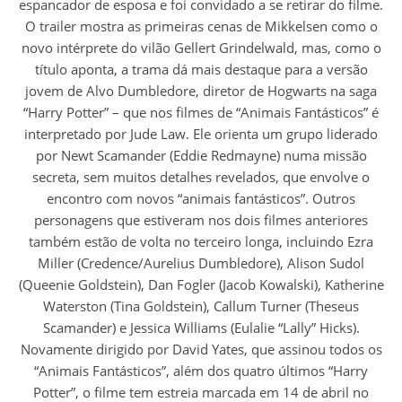
espancador de esposa e foi convidado a se retirar do filme.
O trailer mostra as primeiras cenas de Mikkelsen como o
novo intérprete do vilão Gellert Grindelwald, mas, como o
título aponta, a trama dá mais destaque para a versão
jovem de Alvo Dumbledore, diretor de Hogwarts na saga
“Harry Potter” – que nos filmes de “Animais Fantásticos” é
interpretado por Jude Law. Ele orienta um grupo liderado
por Newt Scamander (Eddie Redmayne) numa missão
secreta, sem muitos detalhes revelados, que envolve o
encontro com novos “animais fantásticos”. Outros
personagens que estiveram nos dois filmes anteriores
também estão de volta no terceiro longa, incluindo Ezra
Miller (Credence/Aurelius Dumbledore), Alison Sudol
(Queenie Goldstein), Dan Fogler (Jacob Kowalski), Katherine
Waterston (Tina Goldstein), Callum Turner (Theseus
Scamander) e Jessica Williams (Eulalie “Lally” Hicks).
Novamente dirigido por David Yates, que assinou todos os
“Animais Fantásticos”, além dos quatro últimos “Harry
Potter”, o filme tem estreia marcada em 14 de abril no