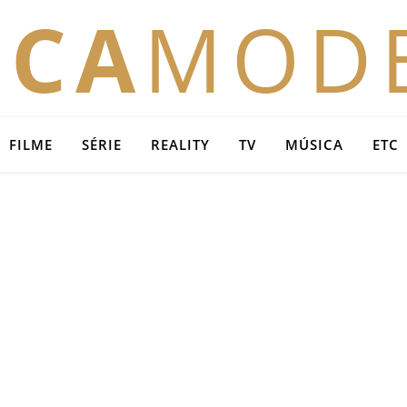
OCA
MOD
FILME
SÉRIE
REALITY
TV
MÚSICA
ETC