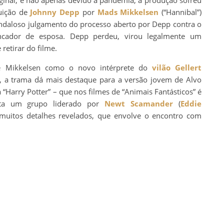
tuição de
Johnny Depp
por
Mads Mikkelsen
(“Hannibal”)
andaloso julgamento do processo aberto por Depp contra o
ncador de esposa. Depp perdeu, virou legalmente um
retirar do filme.
de Mikkelsen como o novo intérprete do
vilão
Gellert
a, a trama dá mais destaque para a versão jovem de Alvo
 “Harry Potter” – que nos filmes de “Animais Fantásticos” é
nta um grupo liderado por
Newt Scamander
(
Eddie
muitos detalhes revelados, que envolve o encontro com