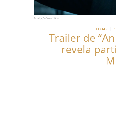
Divulgação/Warner Bros.
|
FILME
Trailer de “An
revela par
M