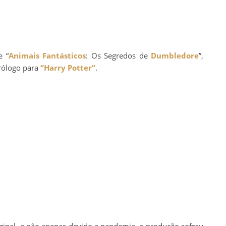
e “
Animais Fantásticos
: Os Segredos de
Dumbledore
”,
rólogo para
“Harry Potter”
.
ginal, e não apenas devido a pandemia, a produção sofreu