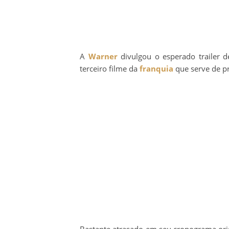
A
Warner
divulgou o esperado trailer d
terceiro filme da
franquia
que serve de p
Bastante atrasado em seu cronograma ori