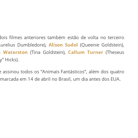
is filmes anteriores também estão de volta no terceiro
urelius Dumbledore),
Alison Sudol
(Queenie Goldstein),
e Waterston
(Tina Goldstein),
Callum Turner
(Theseus
y” Hicks).
e assinou todos os “Animais Fantásticos”, além dos quatro
a marcada em 14 de abril no Brasil, um dia antes dos EUA.