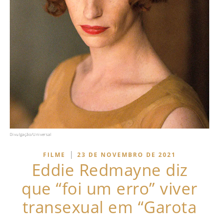
Divulgação/Universal
|
FILME
23 DE NOVEMBRO DE 2021
Eddie Redmayne diz
que “foi um erro” viver
transexual em “Garota