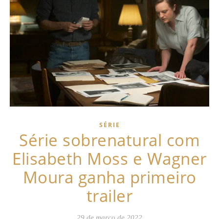
SÉRIE
Série sobrenatural com
Elisabeth Moss e Wagner
Moura ganha primeiro
trailer
29 de março de 2022