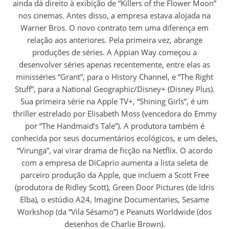
ainda dá direito à exibição de “Killers of the Flower Moon”
nos cinemas. Antes disso, a empresa estava alojada na
Warner Bros. O novo contrato tem uma diferença em
relação aos anteriores. Pela primeira vez, abrange
produções de séries. A Appian Way começou a
desenvolver séries apenas recentemente, entre elas as
minisséries “Grant”, para o History Channel, e “The Right
Stuff”, para a National Geographic/Disney+ (Disney Plus).
Sua primeira série na Apple TV+, “Shining Girls”, é um
thriller estrelado por Elisabeth Moss (vencedora do Emmy
por “The Handmaid’s Tale”). A produtora também é
conhecida por seus documentários ecológicos, e um deles,
“Virunga”, vai virar drama de ficção na Netflix. O acordo
com a empresa de DiCaprio aumenta a lista seleta de
parceiro produção da Apple, que incluem a Scott Free
(produtora de Ridley Scott), Green Door Pictures (de Idris
Elba), o estúdio A24, Imagine Documentaries, Sesame
Workshop (da “Vila Sésamo”) e Peanuts Worldwide (dos
desenhos de Charlie Brown).