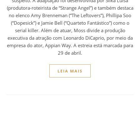
suspeito. A adaptação foi desenvolvida por Silka Luisa
(produtora-roteirista de “Strange Angel”) e também destaca
no elenco Amy Brenneman (“The Leftovers”), Phillipa Soo
(“Dopesick”) e Jamie Bell (“Quarteto Fantástico”) como o
serial killer. Além de atuar, Moss divide a produção
executiva da atração com Leonardo DiCaprio, por meio da
empresa do ator, Appian Way. A estreia está marcada para
29 de abril.
LEIA MAIS