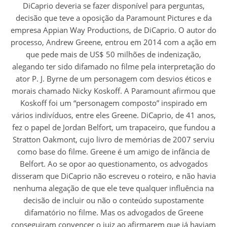
DiCaprio deveria se fazer disponível para perguntas,
decisão que teve a oposição da Paramount Pictures e da
empresa Appian Way Productions, de DiCaprio. O autor do
processo, Andrew Greene, entrou em 2014 com a ação em
que pede mais de US$ 50 milhões de indenização,
alegando ter sido difamado no filme pela interpretação do
ator P. J. Byrne de um personagem com desvios éticos e
morais chamado Nicky Koskoff. A Paramount afirmou que
Koskoff foi um “personagem composto” inspirado em
vários indivíduos, entre eles Greene. DiCaprio, de 41 anos,
fez o papel de Jordan Belfort, um trapaceiro, que fundou a
Stratton Oakmont, cujo livro de memórias de 2007 serviu
como base do filme. Greene é um amigo de infância de
Belfort. Ao se opor ao questionamento, os advogados
disseram que DiCaprio não escreveu o roteiro, e não havia
nenhuma alegação de que ele teve qualquer influência na
decisão de incluir ou não o conteúdo supostamente
difamatório no filme. Mas os advogados de Greene
conseguiram convencer o juiz ao afirmarem que já haviam