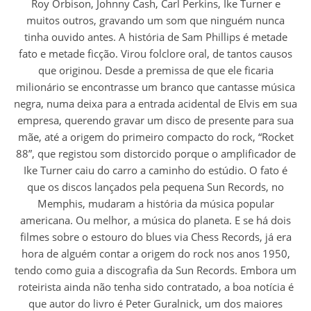
Roy Orbison, Johnny Cash, Carl Perkins, Ike Turner e
muitos outros, gravando um som que ninguém nunca
tinha ouvido antes. A história de Sam Phillips é metade
fato e metade ficção. Virou folclore oral, de tantos causos
que originou. Desde a premissa de que ele ficaria
milionário se encontrasse um branco que cantasse música
negra, numa deixa para a entrada acidental de Elvis em sua
empresa, querendo gravar um disco de presente para sua
mãe, até a origem do primeiro compacto do rock, “Rocket
88”, que registou som distorcido porque o amplificador de
Ike Turner caiu do carro a caminho do estúdio. O fato é
que os discos lançados pela pequena Sun Records, no
Memphis, mudaram a história da música popular
americana. Ou melhor, a música do planeta. E se há dois
filmes sobre o estouro do blues via Chess Records, já era
hora de alguém contar a origem do rock nos anos 1950,
tendo como guia a discografia da Sun Records. Embora um
roteirista ainda não tenha sido contratado, a boa notícia é
que autor do livro é Peter Guralnick, um dos maiores