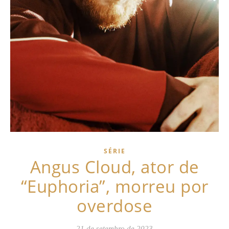
SÉRIE
Angus Cloud, ator de
“Euphoria”, morreu por
overdose
21 de setembro de 2023