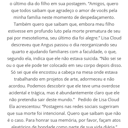
o último dia do filho em sua postagem. “Amigos, quero
que todos saibam que agradeço o amor de vocês pela
minha família neste momento de despedaçamento.
Também quero que saibam que, embora meu filho
estivesse em profundo luto pela morte prematura de seu
pai por mesotelioma, seu último dia foi alegre.” Lisa Cloud
descreveu que Angus passou o dia reorganizando seu
quarto e ajudando familiares com a faculdade, o que,
segundo ela, indica que ele não estava suicida. “Não sei se
ou o que ele pode ter colocado em seu corpo depois disso.
Só sei que ele encostou a cabeça na mesa onde estava
trabalhando em projetos de arte, adormeceu e não
acordou. Podemos descobrir que ele teve uma overdose
acidental e trágica, mas é abundantemente claro que ele
não pretendia sair deste mundo.” Pedido de Lisa Cloud
Ela acrescentou: “Postagens nas redes sociais sugeriram
que sua morte foi intencional. Quero que saibam que não
é o caso. Para honrar sua memória, por favor, façam atos
aleatórios de bondade como parte de sua vida diária.”