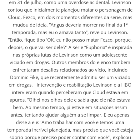
em 31 de julho, como uma overdose acidental. Levinson
contou que inicialmente planejou matar o personagem de
Cloud, Fezco, em dois momentos diferentes da série, mas
mudou de ideia. “Angus deveria morrer no final da 1ª
temporada, mas eu o amava tanto”, revelou Levinson.
“Então, fique tipo ‘OK, eu não posso matar Fezco, porque,
depois, o que vai ser dele’?” A série “Euphoria” é inspirada
nas próprias lutas de Levinson como um adolescente
viciado em drogas. Outros membros do elenco também
enfrentaram desafios relacionados ao vício, incluindo
Dominic Fike, que recentemente admitiu ser um viciado
em drogas. Intervenção e reabilitação Levinson e a HBO
intervieram quando perceberam que Cloud estava em
apuros. “Olhei nos olhos dele e sabia que ele não estava
bem. Ao mesmo tempo, já estive em situações assim
antes, tentando ajudar alguém a se limpar. E eu apenas
disse a ele: ‘Amo trabalhar com você e temos uma
temporada incrível planejada, mas preciso que você esteja
sóbrio porque preciso poder contar com você'”, explicou