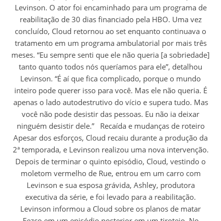
Levinson. O ator foi encaminhado para um programa de
reabilitação de 30 dias financiado pela HBO. Uma vez
concluído, Cloud retornou ao set enquanto continuava o
tratamento em um programa ambulatorial por mais três
meses. “Eu sempre senti que ele não queria [a sobriedade]
tanto quanto todos nós queríamos para ele”, detalhou
Levinson. “É aí que fica complicado, porque o mundo
inteiro pode querer isso para você. Mas ele não queria. É
apenas o lado autodestrutivo do vício e supera tudo. Mas
você não pode desistir das pessoas. Eu não ia deixar
ninguém desistir dele.” Recaída e mudanças de roteiro
Apesar dos esforços, Cloud recaiu durante a produção da
2ª temporada, e Levinson realizou uma nova intervenção.
Depois de terminar o quinto episódio, Cloud, vestindo o
moletom vermelho de Rue, entrou em um carro com
Levinson e sua esposa grávida, Ashley, produtora
executiva da série, e foi levado para a reabilitação.
Levinson informou a Cloud sobre os planos de matar
Fezco em um episódio posterior em um tiroteio. No