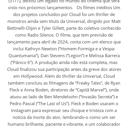
(31/7), deixou um legado no mundo do cinema que será
visto nos próximos lançamentos. Os filmes inéditos Um
dos projetos concluídos por Cloud foi um thriller de
monstros ainda sem título da Universal, dirigido por Matt
Bettinelli-Olpin e Tyler Gillett, parte do coletivo conhecido
como Radio Silence. O filme, que tem previsão de
lançamento para abril de 2024, conta com um elenco que
inclui Kathryn Newton (“Homem-Formiga e a Vespa:
Quantumania”), Dan Stevens (“Legion”) e Melissa Barrera
(“Pânico 6”). A produção ainda não está completa, mas
Cloud finalizou sua participação antes da greve dos atores
em Hollywood. Além do thriller da Universal, Cloud
também concluiu as filmagens de “Freaky Tales”, de Ryan
Fleck e Anna Boden, diretores de “Capitã Marvel”), onde
atuou ao lado de Ben Mendelsohn (“Invasão Secreta”) e
Pedro Pascal (“The Last of Us”). Fleck e Boden usaram o
Instagram para expressar seu choque e tristeza com a
notícia da morte do ator, lembrando-o como um ser
humano brilhante, paciente e vibrante, e um colaborador