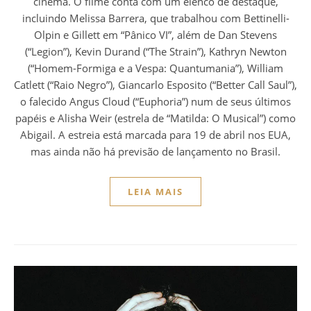
cinema. O filme conta com um elenco de destaque,
incluindo Melissa Barrera, que trabalhou com Bettinelli-
Olpin e Gillett em “Pânico VI”, além de Dan Stevens
(“Legion”), Kevin Durand (“The Strain”), Kathryn Newton
(“Homem-Formiga e a Vespa: Quantumania”), William
Catlett (“Raio Negro”), Giancarlo Esposito (“Better Call Saul”),
o falecido Angus Cloud (“Euphoria”) num de seus últimos
papéis e Alisha Weir (estrela de “Matilda: O Musical”) como
Abigail. A estreia está marcada para 19 de abril nos EUA,
mas ainda não há previsão de lançamento no Brasil.
LEIA MAIS