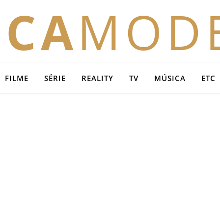
OCA
MOD
FILME
SÉRIE
REALITY
TV
MÚSICA
ETC