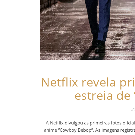
Netflix revela p
estreia d
2
A Netflix divulgou as primeiras fotos oficia
anime “Cowboy Bebop”. As imagens registr