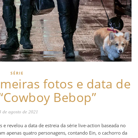
SÉRIE
rimeiras fotos e data de
e “Cowboy Bebop”
3 de agosto de 2021
is e revelou a data de estreia da série live-action baseada no
am apenas quatro personagens, contando Ein, o cachorro da