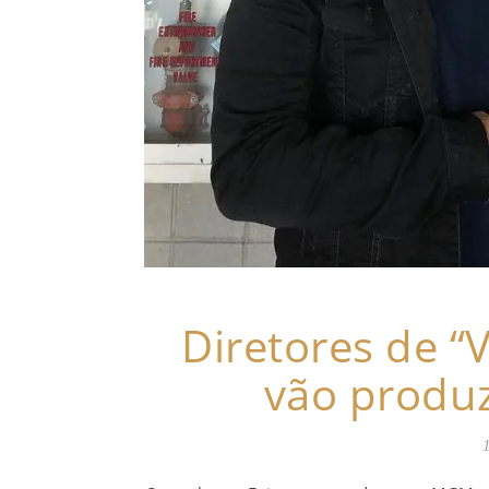
Diretores de “
vão produzi