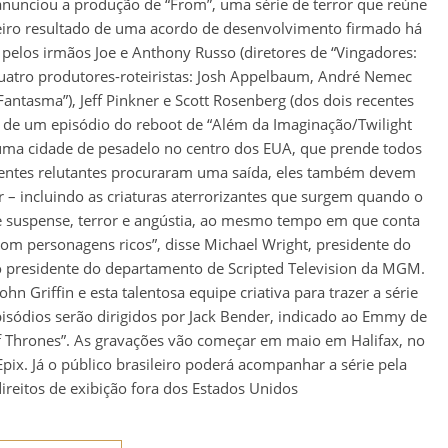
nunciou a produção de “From”, uma série de terror que reúne
eiro resultado de uma acordo de desenvolvimento firmado há
pelos irmãos Joe e Anthony Russo (diretores de “Vingadores:
quatro produtores-roteiristas: Josh Appelbaum, André Nemec
antasma”), Jeff Pinkner e Scott Rosenberg (dos dois recentes
ista de um episódio do reboot de “Além da Imaginação/Twilight
e uma cidade de pesadelo no centro dos EUA, que prende todos
dentes relutantes procuraram uma saída, eles também devem
r – incluindo as criaturas aterrorizantes que surgem quando o
de suspense, terror e angústia, ao mesmo tempo em que conta
om personagens ricos”, disse Michael Wright, presidente do
presidente do departamento de Scripted Television da MGM.
 Griffin e esta talentosa equipe criativa para trazer a série
pisódios serão dirigidos por Jack Bender, indicado ao Emmy de
of Thrones”. As gravações vão começar em maio em Halifax, no
ix. Já o público brasileiro poderá acompanhar a série pela
direitos de exibição fora dos Estados Unidos