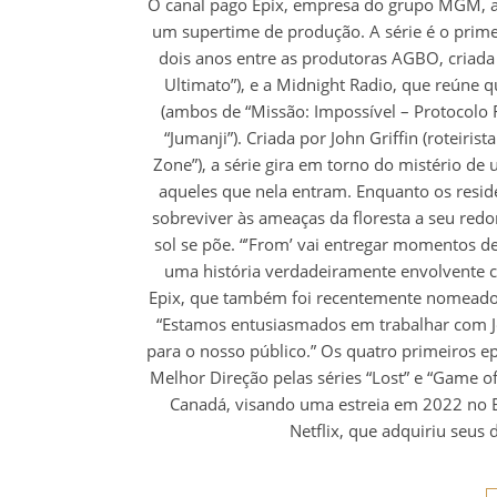
O canal pago Epix, empresa do grupo MGM, a
um supertime de produção. A série é o prim
dois anos entre as produtoras AGBO, criada 
Ultimato”), e a Midnight Radio, que reúne 
(ambos de “Missão: Impossível – Protocolo F
“Jumanji”). Criada por John Griffin (roteir
Zone”), a série gira em torno do mistério d
aqueles que nela entram. Enquanto os resi
sobreviver às ameaças da floresta a seu redo
sol se põe. “’From’ vai entregar momentos 
uma história verdadeiramente envolvente c
Epix, que também foi recentemente nomeado 
“Estamos entusiasmados em trabalhar com John
para o nosso público.” Os quatro primeiros e
Melhor Direção pelas séries “Lost” e “Game 
Canadá, visando uma estreia em 2022 no Ep
Netflix, que adquiriu seus 