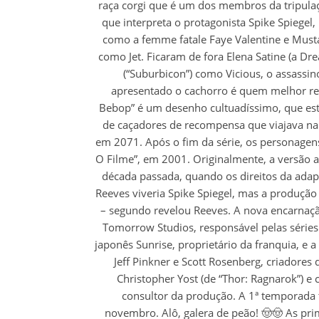
raça corgi que é um dos membros da tripula
que interpreta o protagonista Spike Spiegel,
como a femme fatale Faye Valentine e Musta
como Jet. Ficaram de fora Elena Satine (a Dre
(“Suburbicon”) como Vicious, o assassin
apresentado o cachorro é quem melhor ref
Bebop” é um desenho cultuadíssimo, que es
de caçadores de recompensa que viajava na
em 2071. Após o fim da série, os personage
O Filme”, em 2001. Originalmente, a versão 
década passada, quando os direitos da adap
Reeves viveria Spike Spiegel, mas a produçã
– segundo revelou Reeves. A nova encarnaç
Tomorrow Studios, responsável pelas séries
japonês Sunrise, proprietário da franquia, e
Jeff Pinkner e Scott Rosenberg, criadores 
Christopher Yost (de “Thor: Ragnarok”) e
consultor da produção. A 1ª temporada 
novembro. Alô, galera de peão! 🤠🤠 As pr