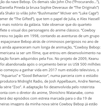
ção da nave Bebop. Os demais são John Cho (“Procurando…”),
 Daniella Pineda (a bruxa Sophie Deveraux de “The Originals”)
fa Shakir (o vilão John “Bushmaster” McIver em “Luke Cage”)
amer de “The Gifted”), que tem o papel de Julia, e Alex Hassell
o mais notório da galáxia. Vale observar que do quarteto
lete o visual dos personagens do anime clássico. “Cowboy
treou no Japão em 1998, contando as aventuras de um grupo
 espaçonave Bebop atrás de criminosos perigosos no ano de
ns ainda apareceram num longa de animação, “Cowboy Bebop:
americana ia ser um filme, que entrou em desenvolvimento na
tação foram adquiridos pela Fox. No projeto de 2009, Keanu
o foi abandonada após o orçamento beirar os US$ 500 milhões
ão começou a ganhar vida em 2017 num estúdio televisivo, o
 “Aquarius” e “Good Behavior”, numa parceria com o estúdio
 a produtora Midnight Radio, de Josh Appelbaum, Andre Nemec,
da série “Zoo”. A adaptação foi desenvolvida pelo roteirista
 conta com o diretor do anime, Shinichiro Watanabe, como
terá dez episódios com estreia marcada para o dia 19 de
imeiras imagens da minha nova série Cowboy Bebop já estão