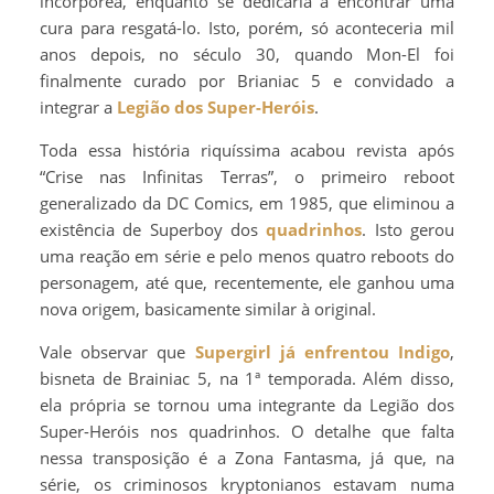
incorpórea, enquanto se dedicaria a encontrar uma
cura para resgatá-lo. Isto, porém, só aconteceria mil
anos depois, no século 30, quando Mon-El foi
finalmente curado por Brianiac 5 e convidado a
integrar a
Legião dos Super-Heróis
.
Toda essa história riquíssima acabou revista após
“Crise nas Infinitas Terras”, o primeiro reboot
generalizado da DC Comics, em 1985, que eliminou a
existência de Superboy dos
quadrinhos
. Isto gerou
uma reação em série e pelo menos quatro reboots do
personagem, até que, recentemente, ele ganhou uma
nova origem, basicamente similar à original.
Vale observar que
Supergirl já enfrentou Indigo
,
bisneta de Brainiac 5, na 1ª temporada. Além disso,
ela própria se tornou uma integrante da Legião dos
Super-Heróis nos quadrinhos. O detalhe que falta
nessa transposição é a Zona Fantasma, já que, na
série, os criminosos kryptonianos estavam numa