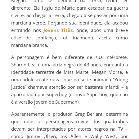
Megan, como se identifica na Terra, tenta ser
diferente. Ela fugiu de Marte para escapar da guerra
civil e, ao chegar à Terra, chegou a se passar por uma
marciana verde. Forjando sua identidade, ela acabou
entrando nos
Jovens Titãs
, onde, após uma breve
crise de confiança, foi finalmente aceita como
marciana branca.
A personagem é bem diferente de sua intérprete.
Sharon Leal é uma atriz negra de 43 anos, enquanto a
identidade terrestre de Miss Marte, Megan Morse, é
uma adolescente ruiva, que na série animada “Young
Justice” chamava atenção por ser bastante infantil – e
apaixonada por Superboy (o novo Superboy, que não
é a versão jovem de Superman).
Aparentemente, o produtor Greg Berlanti determina
que todos os personagens ruivos dos quadrinhos
devam ser interpretados por atores negros na TV –
como Jimmy Olsen, Iris Allen e Wally West, por