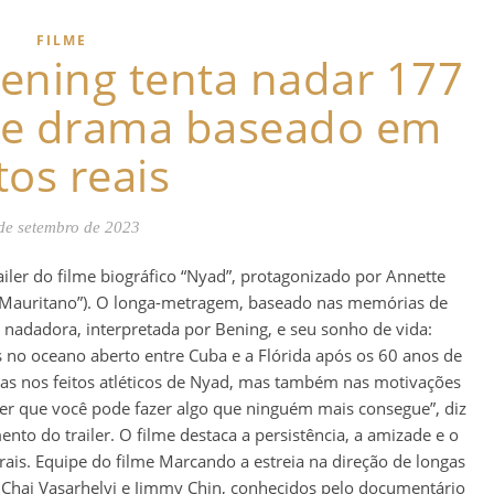
FILME
ening tenta nadar 177
 de drama baseado em
tos reais
de setembro de 2023
railer do filme biográfico “Nyad”, protagonizado por Annette
“O Mauritano”). O longa-metragem, baseado nas memórias de
 nadadora, interpretada por Bening, e seu sonho de vida:
 no oceano aberto entre Cuba e a Flórida após os 60 anos de
as nos feitos atléticos de Nyad, mas também nas motivações
ber que você pode fazer algo que ninguém mais consegue”, diz
o do trailer. O filme destaca a persistência, a amizade e o
ais. Equipe do filme Marcando a estreia na direção de longas
 Chai Vasarhelyi e Jimmy Chin, conhecidos pelo documentário