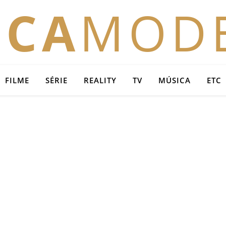
OCA
MOD
FILME
SÉRIE
REALITY
TV
MÚSICA
ETC