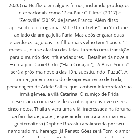
2020) na Netflix e em alguns filmes, incluindo produções
internacionais como “Pica-Pau: O Filme” (2017) e
“Zeroville” (2019), de James Franco. Além disso,
apresentou o programa “Mil e Uma Tretas”, no YouTube,
ao lado da amiga Julia Faria. Mas após engatar duas
gravidezes seguidas – o filho mais velho tem 1 ano e 11
meses – , ela se afastou das telas, fazendo uma transição
para o mundo dos influenciadores. Detalhes da novela
Escrita por Daniel Ortiz (“Haja Coração”), “A Vovó Sumiu”
será a próxima novela das 19h, substituindo “Fuzuê”. A
trama gira em torno do desaparecimento de Frida,
personagem de Arlete Salles, que também interpretará sua
irmã gêmea, a vilã Catarina. O sumiço de Frida
desencadeia uma série de eventos que envolvem seus
cinco netos. Thaila viverá uma vilã, interessada na fortuna
da família de Júpiter, e que ainda maltratará uma nerd
guatemalteca (Daphne Bozaski) apaixonada por seu
namorado mulherengo. Já Renato Góes será Tom, o amor