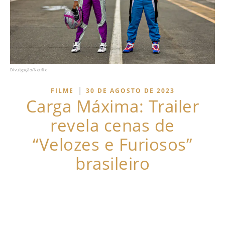
Divulgação/Netflix
|
FILME
30 DE AGOSTO DE 2023
Carga Máxima: Trailer
revela cenas de
“Velozes e Furiosos”
brasileiro