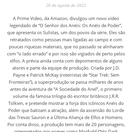
26 de agosto de 2022
A Prime Video, da Amazon, divulgou um novo vídeo
legendado de “O Senhor dos Anéis: Os Anéis de Poder”,
que apresenta os Sulistas, um dos povos da série. Eles são
retratados como pessoas mais ligadas ao campo e com
poucas riquezas materiais, que no passado se alinharam
com “o lado errado” e por isso são vigiados de perto pelos
elfos. A prévia ainda conta com depoimentos de alguns
atores e parte da equipe de produção. Criada por J.D.
Payne e Patrick McKay (roteiristas de “Star Trek: Sem
Fronteiras”), a superprodução se passa milhares de anos
antes da aventura de “A Sociedade do Anel”, o primeiro
volume da famosa trilogia do escritor britânico J.R.R.
Tolkien, e pretende mostrar a forja dos icônicos Anéis do
Poder que batizam a atração, além da ascensão do Lorde
das Trevas Sauron e a Última Aliança de Elfos e Homens.
Por conta disso, a produção tem mais de 20 personagens,
interpretados por nomes como Morfydd (“His Dark