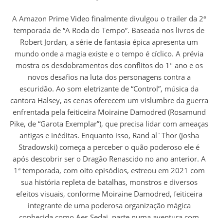
A Amazon Prime Video finalmente divulgou o trailer da 2ª
temporada de “A Roda do Tempo”. Baseada nos livros de
Robert Jordan, a série de fantasia épica apresenta um
mundo onde a magia existe e o tempo é cíclico. A prévia
mostra os desdobramentos dos conflitos do 1º ano e os
novos desafios na luta dos personagens contra a
escuridão. Ao som eletrizante de “Control”, música da
cantora Halsey, as cenas oferecem um vislumbre da guerra
enfrentada pela feiticeira Moiraine Damodred (Rosamund
Pike, de “Garota Exemplar”), que precisa lidar com ameaças
antigas e inéditas. Enquanto isso, Rand al´Thor (Josha
Stradowski) começa a perceber o quão poderoso ele é
após descobrir ser o Dragão Renascido no ano anterior. A
1ª temporada, com oito episódios, estreou em 2021 com
sua história repleta de batalhas, monstros e diversos
efeitos visuais, conforme Moiraine Damodred, feiticeira
integrante de uma poderosa organização mágica
conhecida como Aes Sedai, parte numa aventura com