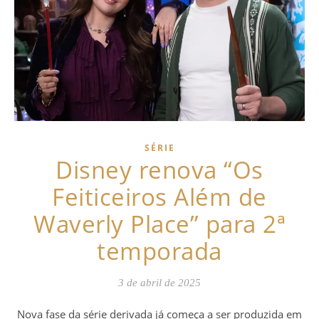
SÉRIE
Disney renova “Os
Feiticeiros Além de
Waverly Place” para 2ª
temporada
3 de abril de 2025
Nova fase da série derivada já começa a ser produzida em