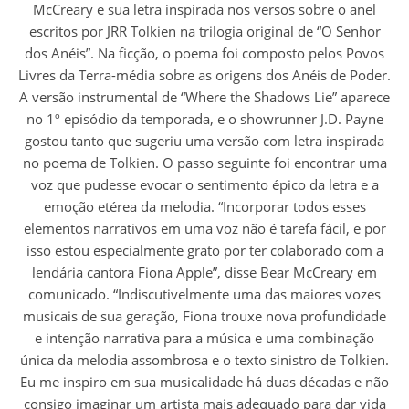
McCreary e sua letra inspirada nos versos sobre o anel
escritos por JRR Tolkien na trilogia original de “O Senhor
dos Anéis”. Na ficção, o poema foi composto pelos Povos
Livres da Terra-média sobre as origens dos Anéis de Poder.
A versão instrumental de “Where the Shadows Lie” aparece
no 1º episódio da temporada, e o showrunner J.D. Payne
gostou tanto que sugeriu uma versão com letra inspirada
no poema de Tolkien. O passo seguinte foi encontrar uma
voz que pudesse evocar o sentimento épico da letra e a
emoção etérea da melodia. “Incorporar todos esses
elementos narrativos em uma voz não é tarefa fácil, e por
isso estou especialmente grato por ter colaborado com a
lendária cantora Fiona Apple”, disse Bear McCreary em
comunicado. “Indiscutivelmente uma das maiores vozes
musicais de sua geração, Fiona trouxe nova profundidade
e intenção narrativa para a música e uma combinação
única da melodia assombrosa e o texto sinistro de Tolkien.
Eu me inspiro em sua musicalidade há duas décadas e não
consigo imaginar um artista mais adequado para dar vida