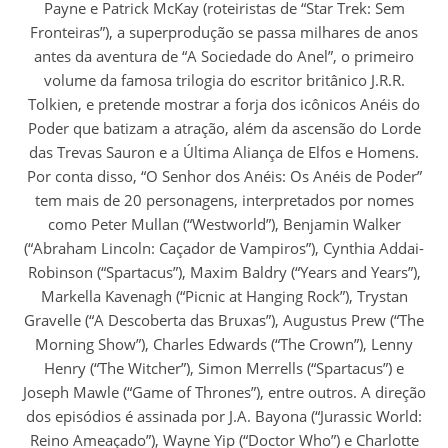
Payne e Patrick McKay (roteiristas de “Star Trek: Sem
Fronteiras”), a superprodução se passa milhares de anos
antes da aventura de “A Sociedade do Anel”, o primeiro
volume da famosa trilogia do escritor britânico J.R.R.
Tolkien, e pretende mostrar a forja dos icônicos Anéis do
Poder que batizam a atração, além da ascensão do Lorde
das Trevas Sauron e a Última Aliança de Elfos e Homens.
Por conta disso, “O Senhor dos Anéis: Os Anéis de Poder”
tem mais de 20 personagens, interpretados por nomes
como Peter Mullan (“Westworld”), Benjamin Walker
(“Abraham Lincoln: Caçador de Vampiros”), Cynthia Addai-
Robinson (“Spartacus”), Maxim Baldry (“Years and Years”),
Markella Kavenagh (“Picnic at Hanging Rock”), Trystan
Gravelle (“A Descoberta das Bruxas”), Augustus Prew (“The
Morning Show”), Charles Edwards (“The Crown”), Lenny
Henry (“The Witcher”), Simon Merrells (“Spartacus”) e
Joseph Mawle (“Game of Thrones”), entre outros. A direção
dos episódios é assinada por J.A. Bayona (“Jurassic World:
Reino Ameaçado”), Wayne Yip (“Doctor Who”) e Charlotte