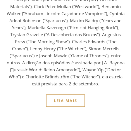
Materials”), Clark Peter Mullan (“Westworld”), Benjamin
Walker (“Abraham Lincoln: Caçador de Vampiros”), Cynthia
Addai-Robinson (“Spartacus”), Maxim Baldry (“Years and
Years”), Markella Kavenagh (“Picnic at Hanging Rock”),
Trystan Gravelle (“A Descoberta das Bruxas”), Augustus
Prew (“The Morning Show”), Charles Edwards (“The
Crown”), Lenny Henry (“The Witcher”), Simon Merrells
(“Spartacus”) e Joseph Mawle (“Game of Thrones”), entre
outros. A direção dos episódios é assinada por J.A. Bayona
(“Jurassic World: Reino Ameaçado”), Wayne Yip (“Doctor
Who”) e Charlotte Brändström (“The Witcher”), e a estreia
está prevista para 2 de setembro.
LEIA MAIS