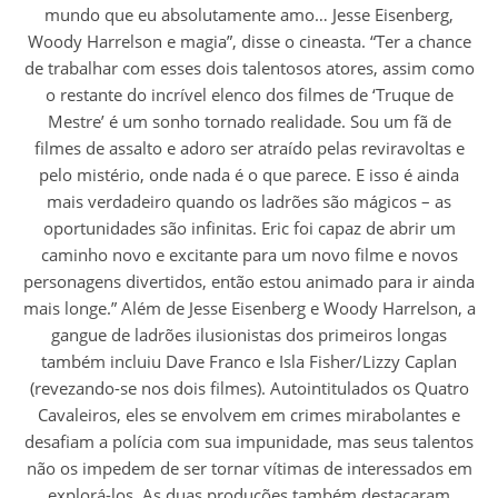
mundo que eu absolutamente amo… Jesse Eisenberg,
Woody Harrelson e magia”, disse o cineasta. “Ter a chance
de trabalhar com esses dois talentosos atores, assim como
o restante do incrível elenco dos filmes de ‘Truque de
Mestre’ é um sonho tornado realidade. Sou um fã de
filmes de assalto e adoro ser atraído pelas reviravoltas e
pelo mistério, onde nada é o que parece. E isso é ainda
mais verdadeiro quando os ladrões são mágicos – as
oportunidades são infinitas. Eric foi capaz de abrir um
caminho novo e excitante para um novo filme e novos
personagens divertidos, então estou animado para ir ainda
mais longe.” Além de Jesse Eisenberg e Woody Harrelson, a
gangue de ladrões ilusionistas dos primeiros longas
também incluiu Dave Franco e Isla Fisher/Lizzy Caplan
(revezando-se nos dois filmes). Autointitulados os Quatro
Cavaleiros, eles se envolvem em crimes mirabolantes e
desafiam a polícia com sua impunidade, mas seus talentos
não os impedem de ser tornar vítimas de interessados em
explorá-los. As duas produções também destacaram