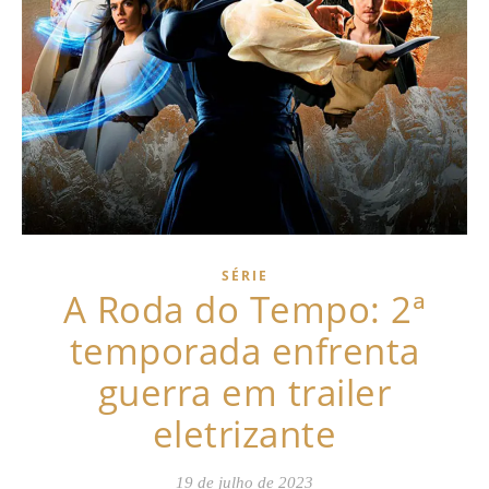
SÉRIE
A Roda do Tempo: 2ª
temporada enfrenta
guerra em trailer
eletrizante
19 de julho de 2023