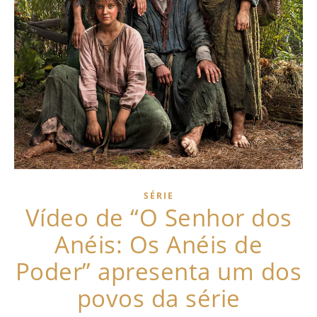
SÉRIE
Vídeo de “O Senhor dos
Anéis: Os Anéis de
Poder” apresenta um dos
povos da série