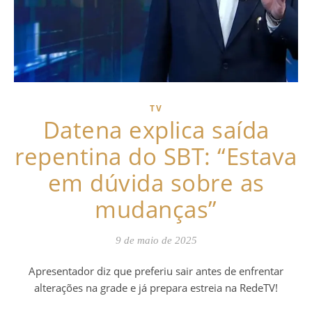
TV
Datena explica saída
repentina do SBT: “Estava
em dúvida sobre as
mudanças”
9 de maio de 2025
Apresentador diz que preferiu sair antes de enfrentar
alterações na grade e já prepara estreia na RedeTV!