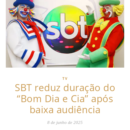
TV
SBT reduz duração do
“Bom Dia e Cia” após
baixa audiência
8 de junho de 2025