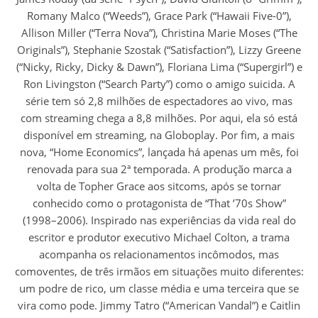
Romany Malco (“Weeds”), Grace Park (“Hawaii Five-0”),
Allison Miller (“Terra Nova”), Christina Marie Moses (“The
Originals”), Stephanie Szostak (“Satisfaction”), Lizzy Greene
(“Nicky, Ricky, Dicky & Dawn”), Floriana Lima (“Supergirl”) e
Ron Livingston (“Search Party”) como o amigo suicida. A
série tem só 2,8 milhões de espectadores ao vivo, mas
com streaming chega a 8,8 milhões. Por aqui, ela só está
disponível em streaming, na Globoplay. Por fim, a mais
nova, “Home Economics”, lançada há apenas um mês, foi
renovada para sua 2ª temporada. A produção marca a
volta de Topher Grace aos sitcoms, após se tornar
conhecido como o protagonista de “That ’70s Show”
(1998–2006). Inspirado nas experiências da vida real do
escritor e produtor executivo Michael Colton, a trama
acompanha os relacionamentos incômodos, mas
comoventes, de três irmãos em situações muito diferentes:
um podre de rico, um classe média e uma terceira que se
vira como pode. Jimmy Tatro (“American Vandal”) e Caitlin