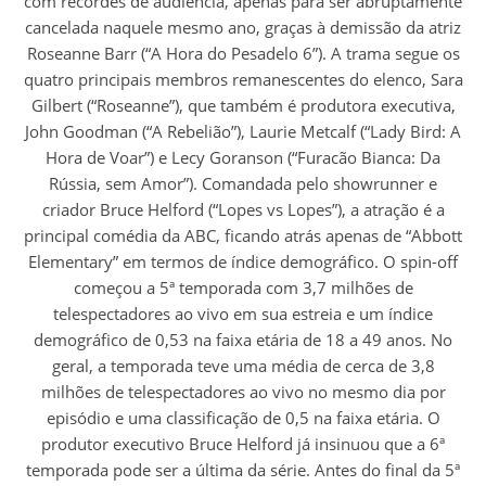
com recordes de audiência, apenas para ser abruptamente
cancelada naquele mesmo ano, graças à demissão da atriz
Roseanne Barr (“A Hora do Pesadelo 6”). A trama segue os
quatro principais membros remanescentes do elenco, Sara
Gilbert (“Roseanne”), que também é produtora executiva,
John Goodman (“A Rebelião”), Laurie Metcalf (“Lady Bird: A
Hora de Voar”) e Lecy Goranson (“Furacão Bianca: Da
Rússia, sem Amor”). Comandada pelo showrunner e
criador Bruce Helford (“Lopes vs Lopes”), a atração é a
principal comédia da ABC, ficando atrás apenas de “Abbott
Elementary” em termos de índice demográfico. O spin-off
começou a 5ª temporada com 3,7 milhões de
telespectadores ao vivo em sua estreia e um índice
demográfico de 0,53 na faixa etária de 18 a 49 anos. No
geral, a temporada teve uma média de cerca de 3,8
milhões de telespectadores ao vivo no mesmo dia por
episódio e uma classificação de 0,5 na faixa etária. O
produtor executivo Bruce Helford já insinuou que a 6ª
temporada pode ser a última da série. Antes do final da 5ª