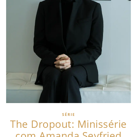
SÉRIE
The Dropout: Minissérie
com Amanda Seyfried