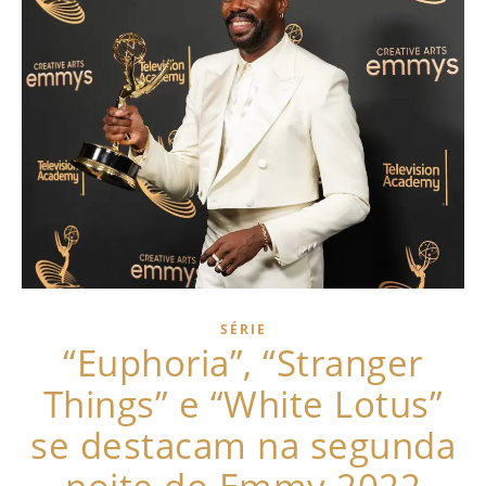
SÉRIE
“Euphoria”, “Stranger
Things” e “White Lotus”
se destacam na segunda