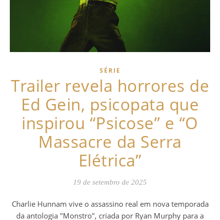
SÉRIE
Trailer revela horrores de
Ed Gein, psicopata que
inspirou “Psicose” e “O
Massacre da Serra
Elétrica”
19 de setembro de 2025
Charlie Hunnam vive o assassino real em nova temporada
da antologia "Monstro", criada por Ryan Murphy para a