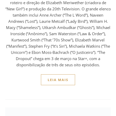
roteiro e direção de Elizabeth Meriwether (criadora de
“New Girl”) e produção da 20th Television. O grande elenco
também inclui Anne Archer (“The L Word”), Naveen
Andrews (“Lost”), Laurie Metcalf (“Lady Bird”), William H.
Macy (“Shameless”), Utkarsh Ambudkar (“Ghosts”), Michael
Ironside (“Anônimo”), Sam Waterston (“Law & Order”),
Kurtwood Smith (“That ’70s Show”), Elizabeth Marvel
(“Manifest”), Stephen Fry (“It’s Sin”), Michaela Watkins (“The
Unicorn”) e Ebon Moss-Bachrach (“O Justiceiro”). “The
Dropout” chega em 3 de março na Star+, com a
disponibilização de três de seus oito episódios.
LEIA MAIS