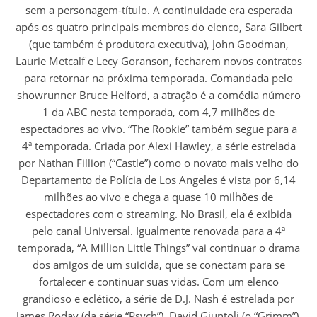
sem a personagem-título. A continuidade era esperada
após os quatro principais membros do elenco, Sara Gilbert
(que também é produtora executiva), John Goodman,
Laurie Metcalf e Lecy Goranson, fecharem novos contratos
para retornar na próxima temporada. Comandada pelo
showrunner Bruce Helford, a atração é a comédia número
1 da ABC nesta temporada, com 4,7 milhões de
espectadores ao vivo. “The Rookie” também segue para a
4ª temporada. Criada por Alexi Hawley, a série estrelada
por Nathan Fillion (“Castle”) como o novato mais velho do
Departamento de Polícia de Los Angeles é vista por 6,14
milhões ao vivo e chega a quase 10 milhões de
espectadores com o streaming. No Brasil, ela é exibida
pelo canal Universal. Igualmente renovada para a 4ª
temporada, “A Million Little Things” vai continuar o drama
dos amigos de um suicida, que se conectam para se
fortalecer e continuar suas vidas. Com um elenco
grandioso e eclético, a série de D.J. Nash é estrelada por
James Roday (da série “Psych”), David Giuntoli (o “Grimm”),