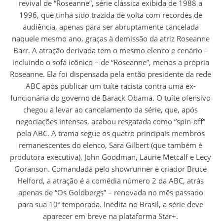
revival de “Roseanne”, série clássica exibida de 1988 a
1996, que tinha sido trazida de volta com recordes de
audiência, apenas para ser abruptamente cancelada
naquele mesmo ano, graças à demissão da atriz Roseanne
Barr. A atração derivada tem o mesmo elenco e cenário –
incluindo o sofá icônico – de “Roseanne”, menos a própria
Roseanne. Ela foi dispensada pela então presidente da rede
ABC após publicar um tuíte racista contra uma ex-
funcionária do governo de Barack Obama. O tuíte ofensivo
chegou a levar ao cancelamento da série, que, após
negociações intensas, acabou resgatada como “spin-off”
pela ABC. A trama segue os quatro principais membros
remanescentes do elenco, Sara Gilbert (que também é
produtora executiva), John Goodman, Laurie Metcalf e Lecy
Goranson. Comandada pelo showrunner e criador Bruce
Helford, a atração é a comédia número 2 da ABC, atrás
apenas de “Os Goldbergs” – renovada no mês passado
para sua 10ª temporada. Inédita no Brasil, a série deve
aparecer em breve na plataforma Star+.