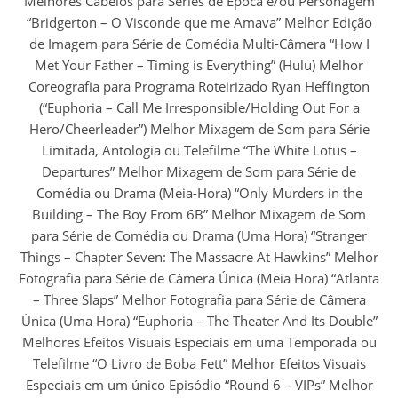
Melhores Cabelos para Séries de Época e/ou Personagem
“Bridgerton – O Visconde que me Amava” Melhor Edição
de Imagem para Série de Comédia Multi-Câmera “How I
Met Your Father – Timing is Everything” (Hulu) Melhor
Coreografia para Programa Roteirizado Ryan Heffington
(“Euphoria – Call Me Irresponsible/Holding Out For a
Hero/Cheerleader”) Melhor Mixagem de Som para Série
Limitada, Antologia ou Telefilme “The White Lotus –
Departures” Melhor Mixagem de Som para Série de
Comédia ou Drama (Meia-Hora) “Only Murders in the
Building – The Boy From 6B” Melhor Mixagem de Som
para Série de Comédia ou Drama (Uma Hora) “Stranger
Things – Chapter Seven: The Massacre At Hawkins” Melhor
Fotografia para Série de Câmera Única (Meia Hora) “Atlanta
– Three Slaps” Melhor Fotografia para Série de Câmera
Única (Uma Hora) “Euphoria – The Theater And Its Double”
Melhores Efeitos Visuais Especiais em uma Temporada ou
Telefilme “O Livro de Boba Fett” Melhor Efeitos Visuais
Especiais em um único Episódio “Round 6 – VIPs” Melhor