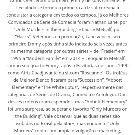
Ambos venceram o primeiro Emmy de suas carreiras. E
Lee ainda se tornou a primeira atriz sul-coreana a
conquistar a categoria em todos os tempos. Já os Melhores
Convidados de Série de Comédia foram Nathan Lane, por
“Only Murders in the Building” e Laurie Metcalf, por
“Hacks”. Veteranos da premiação, Lane venceu seu
primeiro Emmy após tinha sido indicado seis vezes antes
na mesma categoria por outras séries – de “Frasier” em
1995 a “Modern Family” em 2014 – , enquanto Metcalf
somou seu quarto Emmy, após três vitórias nos anos 1990
como Atriz Coadjuvante da sitcom “Roseanne”. Os troféus
de Melhor Elenco ficaram para “Succession”, “Abbott
Elementary” e “The White Lotus”, respectivamente nas
categorias de Séries de Drama, Comédia e Antologia. Dois
desses troféus eram esperados, mas “Abbott Elementary”
foi uma surpresa, ao superar o favorito “Only Murders on
the Building”. Vale observar que as duas séries são
exibidas no Brasil pela Star+, mas enquanto “Only
Murders” conta com ampla divulgação e marketing,