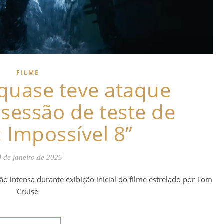
FILME
quase teve ataque
sessão de teste de
 Impossível 8”
 de janeiro de 2025
o intensa durante exibição inicial do filme estrelado por Tom
Cruise