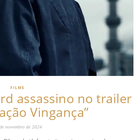
FILME
d assassino no trailer
ação Vingança”
de novembro de 2024