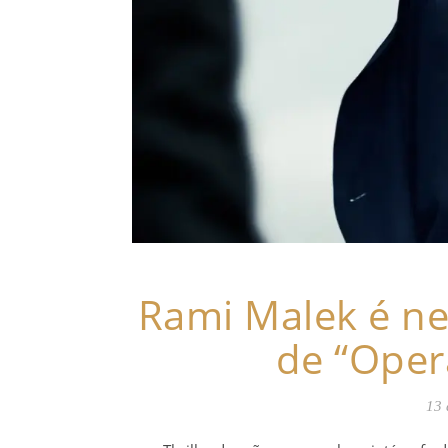
Rami Malek é ner
de “Oper
13 