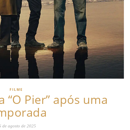
FILME
la “O Pier” após uma
mporada
6 de agosto de 2025