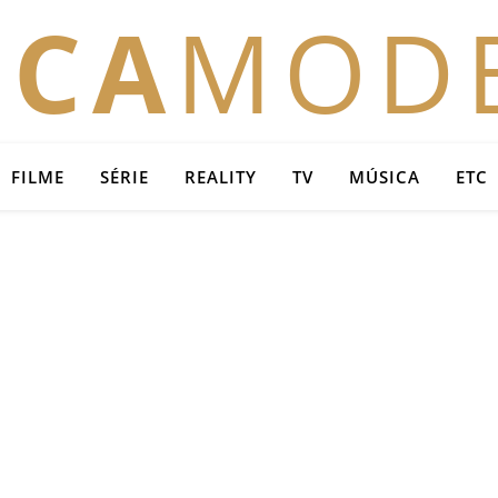
OCA
MOD
FILME
SÉRIE
REALITY
TV
MÚSICA
ETC