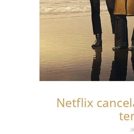
Netflix cance
te
2