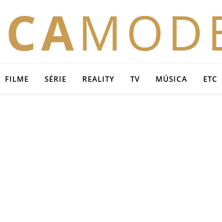
OCA
MOD
FILME
SÉRIE
REALITY
TV
MÚSICA
ETC