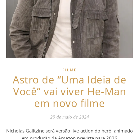
FILME
Astro de “Uma Ideia de
Você” vai viver He-Man
em novo filme
29 de maio de 2024
Nicholas Galitzine será versão live-action do herói animado
em produção da Amazon prevista para 2026