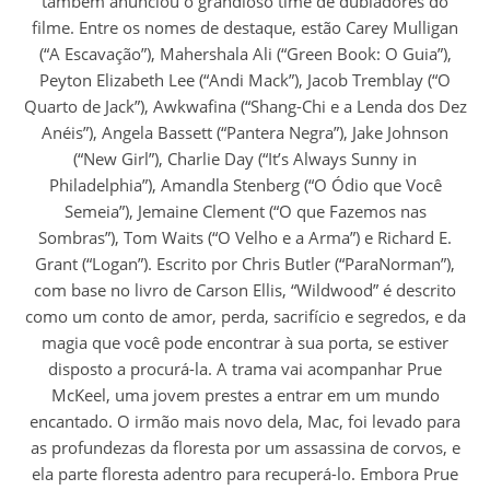
também anunciou o grandioso time de dubladores do
filme. Entre os nomes de destaque, estão Carey Mulligan
(“A Escavação”), Mahershala Ali (“Green Book: O Guia”),
Peyton Elizabeth Lee (“Andi Mack”), Jacob Tremblay (“O
Quarto de Jack”), Awkwafina (“Shang-Chi e a Lenda dos Dez
Anéis”), Angela Bassett (“Pantera Negra”), Jake Johnson
(“New Girl”), Charlie Day (“It’s Always Sunny in
Philadelphia”), Amandla Stenberg (“O Ódio que Você
Semeia”), Jemaine Clement (“O que Fazemos nas
Sombras”), Tom Waits (“O Velho e a Arma”) e Richard E.
Grant (“Logan”). Escrito por Chris Butler (“ParaNorman”),
com base no livro de Carson Ellis, “Wildwood” é descrito
como um conto de amor, perda, sacrifício e segredos, e da
magia que você pode encontrar à sua porta, se estiver
disposto a procurá-la. A trama vai acompanhar Prue
McKeel, uma jovem prestes a entrar em um mundo
encantado. O irmão mais novo dela, Mac, foi levado para
as profundezas da floresta por um assassina de corvos, e
ela parte floresta adentro para recuperá-lo. Embora Prue