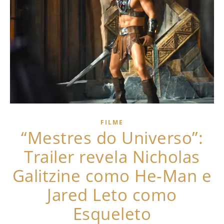
FILME
“Mestres do Universo”:
Trailer revela Nicholas
Galitzine como He-Man e
Jared Leto como
Esqueleto