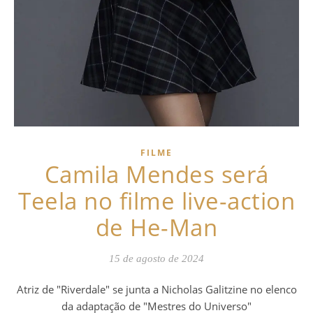
FILME
Camila Mendes será
Teela no filme live-action
de He-Man
15 de agosto de 2024
Atriz de "Riverdale" se junta a Nicholas Galitzine no elenco
da adaptação de "Mestres do Universo"