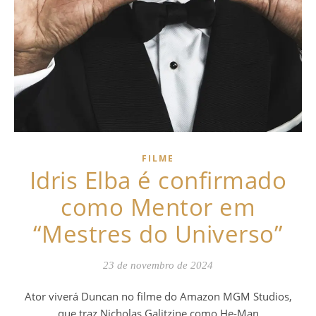
FILME
Idris Elba é confirmado
como Mentor em
“Mestres do Universo”
23 de novembro de 2024
Ator viverá Duncan no filme do Amazon MGM Studios,
que traz Nicholas Galitzine como He-Man