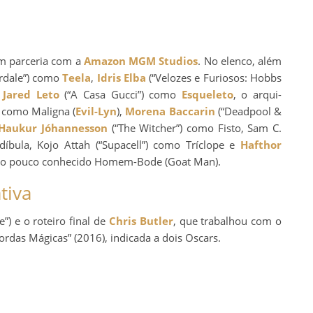
 parceria com a
Amazon MGM Studios
. No elenco, além
rdale”) como
Teela
,
Idris Elba
(“Velozes e Furiosos: Hobbs
,
Jared Leto
(“A Casa Gucci”) como
Esqueleto
, o arqui-
como Maligna (
Evil-Lyn
),
Morena Baccarin
(“Deadpool &
Haukur Jóhannesson
(“The Witcher”) como Fisto, Sam C.
bula, Kojo Attah (“Supacell”) como Tríclope e
Hafthor
 do pouco conhecido Homem-Bode (Goat Man).
tiva
) e o roteiro final de
Chris Butler
, que trabalhou com o
ordas Mágicas” (2016), indicada a dois Oscars.