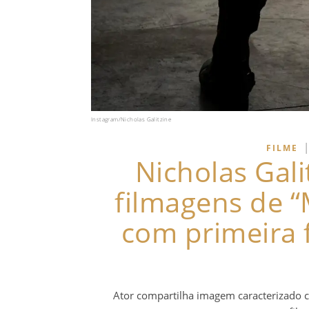
Instagram/Nicholas Galitzine
|
FILME
Nicholas Gali
filmagens de “
com primeira 
Ator compartilha imagem caracterizado 