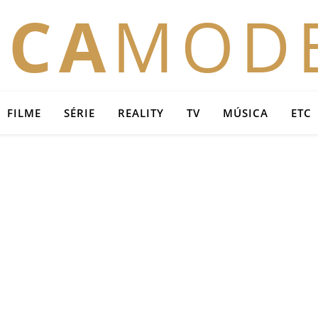
OCA
MOD
FILME
SÉRIE
REALITY
TV
MÚSICA
ETC