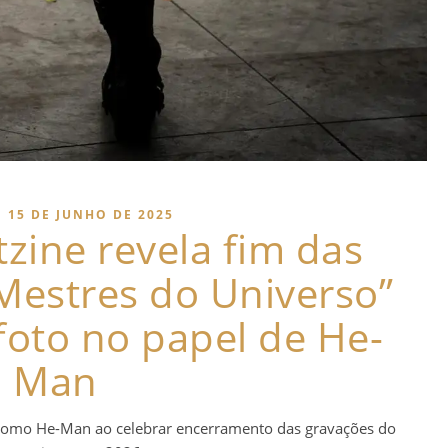
15 DE JUNHO DE 2025
tzine revela fim das
Mestres do Universo”
foto no papel de He-
Man
como He-Man ao celebrar encerramento das gravações do