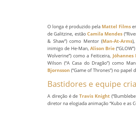
O longa é produzido pela
Mattel Films
em
de Galitzine, estão
Camila Mendes
(“Rive
& Shaw”) como Mentor (
Man-At-Arms
)
inimigo de He-Man,
Alison Brie
(“GLOW”) 
Wolverine”) como a Feiticeira,
Jóhannes 
Wilson (“A Casa do Dragão”) como Mandí
Bjornsson
(“Game of Thrones”) no papel
Bastidores e equipe cria
A direção é de
Travis Knight
(“Bumblebee”
diretor na elogiada animação “Kubo e as C