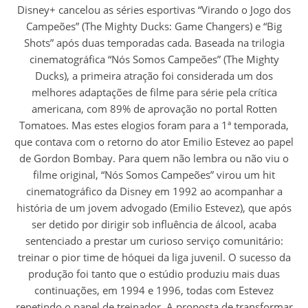
Disney+ cancelou as séries esportivas “Virando o Jogo dos
Campeões” (The Mighty Ducks: Game Changers) e “Big
Shots” após duas temporadas cada. Baseada na trilogia
cinematográfica “Nós Somos Campeões” (The Mighty
Ducks), a primeira atração foi considerada um dos
melhores adaptações de filme para série pela crítica
americana, com 89% de aprovação no portal Rotten
Tomatoes. Mas estes elogios foram para a 1ª temporada,
que contava com o retorno do ator Emilio Estevez ao papel
de Gordon Bombay. Para quem não lembra ou não viu o
filme original, “Nós Somos Campeões” virou um hit
cinematográfico da Disney em 1992 ao acompanhar a
história de um jovem advogado (Emilio Estevez), que após
ser detido por dirigir sob influência de álcool, acaba
sentenciado a prestar um curioso serviço comunitário:
treinar o pior time de hóquei da liga juvenil. O sucesso da
produção foi tanto que o estúdio produziu mais duas
continuações, em 1994 e 1996, todas com Estevez
repetindo o papel de treinador. A proposta de transformar