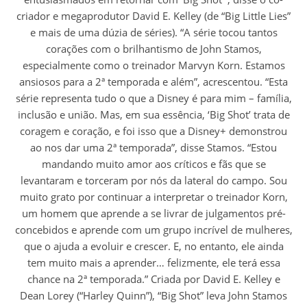
criador e megaprodutor David E. Kelley (de “Big Little Lies”
e mais de uma dúzia de séries). “A série tocou tantos
corações com o brilhantismo de John Stamos,
especialmente como o treinador Marvyn Korn. Estamos
ansiosos para a 2ª temporada e além”, acrescentou. “Esta
série representa tudo o que a Disney é para mim – família,
inclusão e união. Mas, em sua essência, ‘Big Shot’ trata de
coragem e coração, e foi isso que a Disney+ demonstrou
ao nos dar uma 2ª temporada”, disse Stamos. “Estou
mandando muito amor aos críticos e fãs que se
levantaram e torceram por nós da lateral do campo. Sou
muito grato por continuar a interpretar o treinador Korn,
um homem que aprende a se livrar de julgamentos pré-
concebidos e aprende com um grupo incrível de mulheres,
que o ajuda a evoluir e crescer. E, no entanto, ele ainda
tem muito mais a aprender… felizmente, ele terá essa
chance na 2ª temporada.” Criada por David E. Kelley e
Dean Lorey (“Harley Quinn”), “Big Shot” leva John Stamos