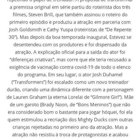
a premissa original em série partiu do roteirista dos três
filmes, Steven Brill, que também assinou o roteiro do
primeiro episódio e produziu a atração em parceria com
Josh Goldsmith e Cathy Yuspa (roteiristas de “De Repente
30”). Mas depois da boa temporada inaugural, Estevez se
desentendeu com os produtores e foi dispensado da
atração. A explicação oficial para a saída do ator foi
“diferenças criativas”, mas corre que ele teria recusado a
exigência de vacinação contra covid-19 de todo o elenco
do programa. Em seu lugar, o ator Josh Duhamel
(“Transformers”) foi escalado como um novo treinador
durão, criando uma dinâmica diferente com a personagem
de Lauren Graham (a eterna Lorelai de “Gilmore Girl”). Mãe
de um garoto (Brady Noon, de “Bons Meninos”) que não
era considerado bom o bastante para jogar hóquei, foi ela
quem estimulou a recriação dos Mighty Ducks com outras
crianças rejeitadas no primeiro ano da atração. Mas a
atração não resistiu à troca de protagonistas e acabou