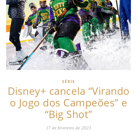
SÉRIE
Disney+ cancela “Virando
o Jogo dos Campeões” e
“Big Shot”
17 de fevereiro de 2023