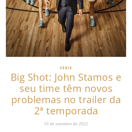
SÉRIE
Big Shot: John Stamos e
seu time têm novos
problemas no trailer da
2ª temporada
10 de setembro de 2022