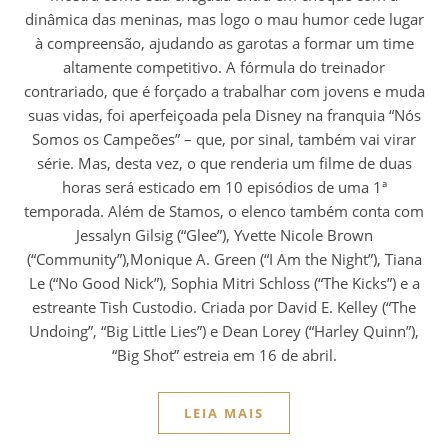
dinâmica das meninas, mas logo o mau humor cede lugar
à compreensão, ajudando as garotas a formar um time
altamente competitivo. A fórmula do treinador
contrariado, que é forçado a trabalhar com jovens e muda
suas vidas, foi aperfeiçoada pela Disney na franquia “Nós
Somos os Campeões” – que, por sinal, também vai virar
série. Mas, desta vez, o que renderia um filme de duas
horas será esticado em 10 episódios de uma 1ª
temporada. Além de Stamos, o elenco também conta com
Jessalyn Gilsig (“Glee”), Yvette Nicole Brown
(“Community”),Monique A. Green (“I Am the Night”), Tiana
Le (“No Good Nick”), Sophia Mitri Schloss (“The Kicks”) e a
estreante Tish Custodio. Criada por David E. Kelley (“The
Undoing”, “Big Little Lies”) e Dean Lorey (“Harley Quinn”),
“Big Shot” estreia em 16 de abril.
LEIA MAIS