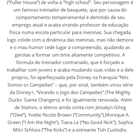
(“Fuller House”) de volta à “high school”. Seu personagem é
um famoso treinador de basquete, que por causa do
comportamento temperamental é demitido de seu
emprego atual e acaba virando professor de educação
física numa escola particular para meninas. Sua chegada
logo colide com a dinâmica das meninas, mas não demora
e o mau humor cede lugar à compreensão, ajudando as
garotas a formar um time altamente competitivo. A
fórmula do treinador contrariado, que é forçado a
trabalhar com jovens e acaba mudando suas vidas e a dele
próprio, foi aperfeiçoada pela Disney na franquia “Nós
Somos os Campeões” – que, por sinal, também virou série
da Disney+, “Virando o Jogo dos Campeões” (The Mighty
Ducks: Game Changers), e foi igualmente renovada. Além
de Stamos, o elenco ainda conta com Jessalyn Gilsig
(“Glee”), Yvette Nicole Brown (“Community”),Monique A.
Green (“I Am the Night”), Tiana Le (“No Good Nick”), Sophia
Mitri Schloss (“The Kicks”) e a estreante Tish Custodio.