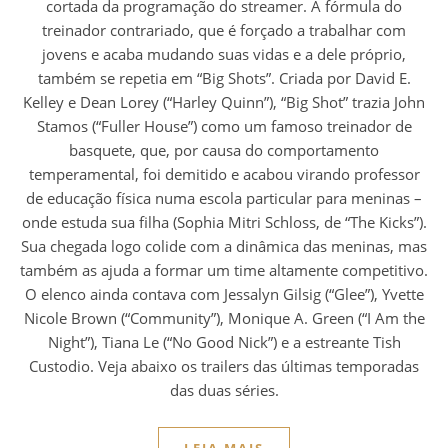
cortada da programação do streamer. A fórmula do
treinador contrariado, que é forçado a trabalhar com
jovens e acaba mudando suas vidas e a dele próprio,
também se repetia em “Big Shots”. Criada por David E.
Kelley e Dean Lorey (“Harley Quinn”), “Big Shot” trazia John
Stamos (“Fuller House”) como um famoso treinador de
basquete, que, por causa do comportamento
temperamental, foi demitido e acabou virando professor
de educação física numa escola particular para meninas –
onde estuda sua filha (Sophia Mitri Schloss, de “The Kicks”).
Sua chegada logo colide com a dinâmica das meninas, mas
também as ajuda a formar um time altamente competitivo.
O elenco ainda contava com Jessalyn Gilsig (“Glee”), Yvette
Nicole Brown (“Community”), Monique A. Green (“I Am the
Night”), Tiana Le (“No Good Nick”) e a estreante Tish
Custodio. Veja abaixo os trailers das últimas temporadas
das duas séries.