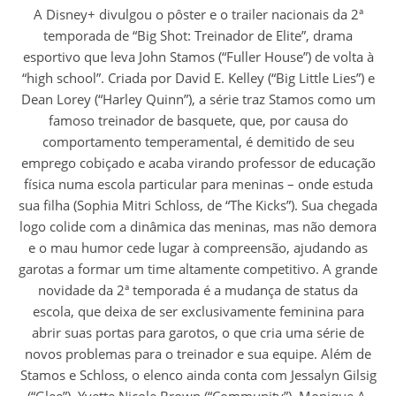
A Disney+ divulgou o pôster e o trailer nacionais da 2ª
temporada de “Big Shot: Treinador de Elite”, drama
esportivo que leva John Stamos (“Fuller House”) de volta à
“high school”. Criada por David E. Kelley (“Big Little Lies”) e
Dean Lorey (“Harley Quinn”), a série traz Stamos como um
famoso treinador de basquete, que, por causa do
comportamento temperamental, é demitido de seu
emprego cobiçado e acaba virando professor de educação
física numa escola particular para meninas – onde estuda
sua filha (Sophia Mitri Schloss, de “The Kicks”). Sua chegada
logo colide com a dinâmica das meninas, mas não demora
e o mau humor cede lugar à compreensão, ajudando as
garotas a formar um time altamente competitivo. A grande
novidade da 2ª temporada é a mudança de status da
escola, que deixa de ser exclusivamente feminina para
abrir suas portas para garotos, o que cria uma série de
novos problemas para o treinador e sua equipe. Além de
Stamos e Schloss, o elenco ainda conta com Jessalyn Gilsig
(“Glee”), Yvette Nicole Brown (“Community”), Monique A.