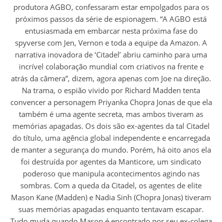
produtora AGBO, confessaram estar empolgados para os
próximos passos da série de espionagem. “A AGBO está
entusiasmada em embarcar nesta próxima fase do
spyverse com Jen, Vernon e toda a equipe da Amazon. A
narrativa inovadora de ‘Citadel’ abriu caminho para uma
incrível colaboração mundial com criativos na frente e
atrás da câmera”, dizem, agora apenas com Joe na direção.
Na trama, o espião vivido por Richard Madden tenta
convencer a personagem Priyanka Chopra Jonas de que ela
também é uma agente secreta, mas ambos tiveram as
memórias apagadas. Os dois são ex-agentes da tal Citadel
do título, uma agência global independente e encarregada
de manter a segurança do mundo. Porém, há oito anos ela
foi destruída por agentes da Manticore, um sindicato
poderoso que manipula acontecimentos agindo nas
sombras. Com a queda da Citadel, os agentes de elite
Mason Kane (Madden) e Nadia Sinh (Chopra Jonas) tiveram
suas memórias apagadas enquanto tentavam escapar.
Tudo muda quando Mason é encontrado por seu ex-colega