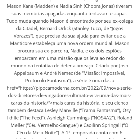
Mason Kane (Madden) e Nadia Sinh (Chopra Jonas) tiveram
suas memórias apagadas enquanto tentavam escapar.
Tudo muda quando Mason é encontrado por seu ex-colega
da Citadel, Bernard Orlick (Stanley Tucci, de “Jogos
Vorazes”), que precisa da sua ajuda para evitar que a
Manticore estabeleça uma nova ordem mundial. Mason
procura sua ex-parceira, Nadia, e os dois espiões
embarcam em uma missão que os leva ao redor do
mundo na tentativa de deter a ameaça. Criada por Josh
Appelbaum e André Nemec (de “Missão: Impossível,
Protocolo Fantasma”), a série é uma das a
href=”https://pipocamoderna.com.br/2022/09/nova-serie-
dos-diretores-de-vingadores-ultimato-vira-uma-das-mais-
caras-da-historia/”>mais caras da história, e seu elenco
também destaca Lesley Manville (“Trama Fantasma”), Osy
Ikhile (“The Feed”), Ashleigh Cummings (“NOS4A2”), Roland
Møller (“Céu Vermelho-Sangue”) e Caoilinn Springall (“O
Céu da Meia-Noite”). A 1ª temporada conta com 6