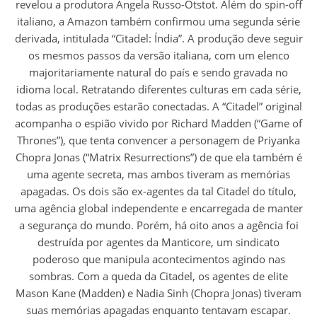
revelou a produtora Angela Russo-Otstot. Além do spin-off
italiano, a Amazon também confirmou uma segunda série
derivada, intitulada “Citadel: Índia”. A produção deve seguir
os mesmos passos da versão italiana, com um elenco
majoritariamente natural do país e sendo gravada no
idioma local. Retratando diferentes culturas em cada série,
todas as produções estarão conectadas. A “Citadel” original
acompanha o espião vivido por Richard Madden (“Game of
Thrones”), que tenta convencer a personagem de Priyanka
Chopra Jonas (“Matrix Resurrections”) de que ela também é
uma agente secreta, mas ambos tiveram as memórias
apagadas. Os dois são ex-agentes da tal Citadel do título,
uma agência global independente e encarregada de manter
a segurança do mundo. Porém, há oito anos a agência foi
destruída por agentes da Manticore, um sindicato
poderoso que manipula acontecimentos agindo nas
sombras. Com a queda da Citadel, os agentes de elite
Mason Kane (Madden) e Nadia Sinh (Chopra Jonas) tiveram
suas memórias apagadas enquanto tentavam escapar.