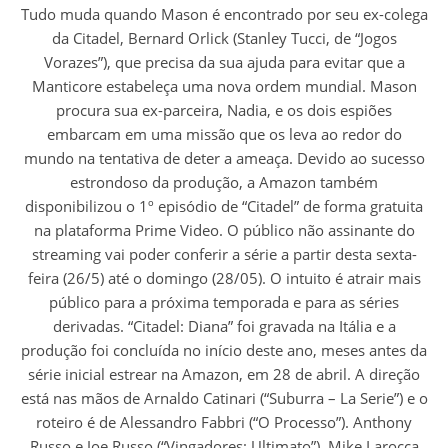
Tudo muda quando Mason é encontrado por seu ex-colega
da Citadel, Bernard Orlick (Stanley Tucci, de “Jogos
Vorazes”), que precisa da sua ajuda para evitar que a
Manticore estabeleça uma nova ordem mundial. Mason
procura sua ex-parceira, Nadia, e os dois espiões
embarcam em uma missão que os leva ao redor do
mundo na tentativa de deter a ameaça. Devido ao sucesso
estrondoso da produção, a Amazon também
disponibilizou o 1º episódio de “Citadel” de forma gratuita
na plataforma Prime Video. O público não assinante do
streaming vai poder conferir a série a partir desta sexta-
feira (26/5) até o domingo (28/05). O intuito é atrair mais
público para a próxima temporada e para as séries
derivadas. “Citadel: Diana” foi gravada na Itália e a
produção foi concluída no início deste ano, meses antes da
série inicial estrear na Amazon, em 28 de abril. A direção
está nas mãos de Arnaldo Catinari (“Suburra – La Serie”) e o
roteiro é de Alessandro Fabbri (“O Processo”). Anthony
Russo e Joe Russo (“Vingadores: Ultimato”), Mike Larocca