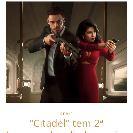
SÉRIE
“Citadel” tem 2ª