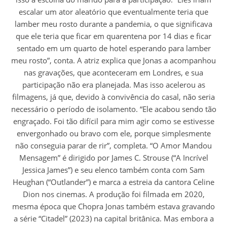
escalar um ator aleatório que eventualmente teria que
lamber meu rosto durante a pandemia, o que significava
que ele teria que ficar em quarentena por 14 dias e ficar
sentado em um quarto de hotel esperando para lamber
meu rosto”, conta. A atriz explica que Jonas a acompanhou
nas gravações, que aconteceram em Londres, e sua
participação não era planejada. Mas isso acelerou as
filmagens, já que, devido à convivência do casal, não seria
necessário o período de isolamento. “Ele acabou sendo tão
engraçado. Foi tão difícil para mim agir como se estivesse
envergonhado ou bravo com ele, porque simplesmente
não conseguia parar de rir”, completa. “O Amor Mandou
Mensagem” é dirigido por James C. Strouse (“A Incrível
Jessica James”) e seu elenco também conta com Sam
Heughan (“Outlander”) e marca a estreia da cantora Celine
Dion nos cinemas. A produção foi filmada em 2020,
mesma época que Chopra Jonas também estava gravando
a série “Citadel” (2023) na capital britânica. Mas embora a