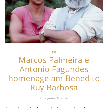
TV
Marcos Palmeira e
Antonio Fagundes
homenageiam Benedito
Ruy Barbosa
7 de julho de 2026