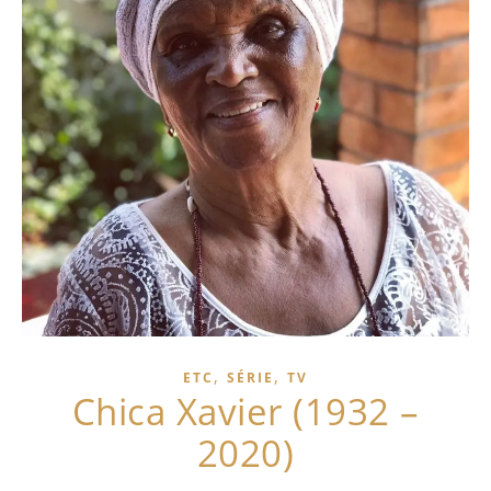
,
,
ETC
SÉRIE
TV
Chica Xavier (1932 –
2020)