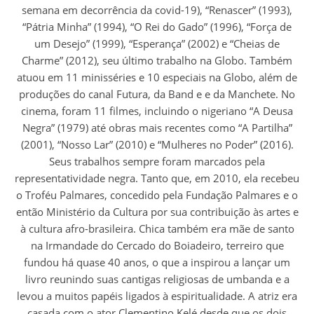
semana em decorrência da covid-19), “Renascer” (1993),
“Pátria Minha” (1994), “O Rei do Gado” (1996), “Força de
um Desejo” (1999), “Esperança” (2002) e “Cheias de
Charme” (2012), seu último trabalho na Globo. Também
atuou em 11 minisséries e 10 especiais na Globo, além de
produções do canal Futura, da Band e e da Manchete. No
cinema, foram 11 filmes, incluindo o nigeriano “A Deusa
Negra” (1979) até obras mais recentes como “A Partilha”
(2001), “Nosso Lar” (2010) e “Mulheres no Poder” (2016).
Seus trabalhos sempre foram marcados pela
representatividade negra. Tanto que, em 2010, ela recebeu
o Troféu Palmares, concedido pela Fundação Palmares e o
então Ministério da Cultura por sua contribuição às artes e
à cultura afro-brasileira. Chica também era mãe de santo
na Irmandade do Cercado do Boiadeiro, terreiro que
fundou há quase 40 anos, o que a inspirou a lançar um
livro reunindo suas cantigas religiosas de umbanda e a
levou a muitos papéis ligados à espiritualidade. A atriz era
casada com o ator Clementino Kelé desde que os dois