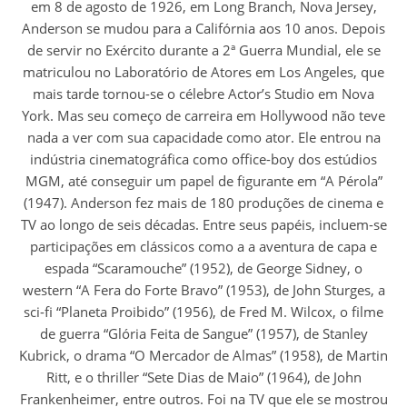
em 8 de agosto de 1926, em Long Branch, Nova Jersey,
Anderson se mudou para a Califórnia aos 10 anos. Depois
de servir no Exército durante a 2ª Guerra Mundial, ele se
matriculou no Laboratório de Atores em Los Angeles, que
mais tarde tornou-se o célebre Actor’s Studio em Nova
York. Mas seu começo de carreira em Hollywood não teve
nada a ver com sua capacidade como ator. Ele entrou na
indústria cinematográfica como office-boy dos estúdios
MGM, até conseguir um papel de figurante em “A Pérola”
(1947). Anderson fez mais de 180 produções de cinema e
TV ao longo de seis décadas. Entre seus papéis, incluem-se
participações em clássicos como a a aventura de capa e
espada “Scaramouche” (1952), de George Sidney, o
western “A Fera do Forte Bravo” (1953), de John Sturges, a
sci-fi “Planeta Proibido” (1956), de Fred M. Wilcox, o filme
de guerra “Glória Feita de Sangue” (1957), de Stanley
Kubrick, o drama “O Mercador de Almas” (1958), de Martin
Ritt, e o thriller “Sete Dias de Maio” (1964), de John
Frankenheimer, entre outros. Foi na TV que ele se mostrou