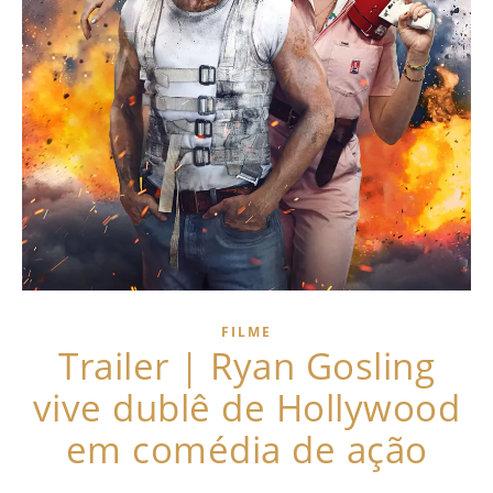
FILME
Trailer | Ryan Gosling
vive dublê de Hollywood
em comédia de ação