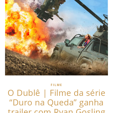
FILME
O Dublê | Filme da série
“Duro na Queda” ganha
trailer com Ryan Gosling