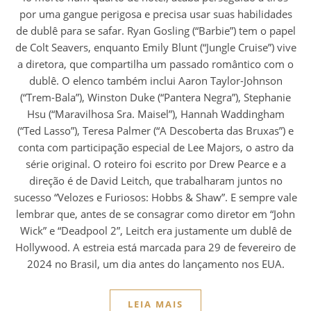
por uma gangue perigosa e precisa usar suas habilidades
de dublê para se safar. Ryan Gosling (“Barbie”) tem o papel
de Colt Seavers, enquanto Emily Blunt (“Jungle Cruise”) vive
a diretora, que compartilha um passado romântico com o
dublê. O elenco também inclui Aaron Taylor-Johnson
(“Trem-Bala”), Winston Duke (“Pantera Negra”), Stephanie
Hsu (“Maravilhosa Sra. Maisel”), Hannah Waddingham
(“Ted Lasso”), Teresa Palmer (“A Descoberta das Bruxas”) e
conta com participação especial de Lee Majors, o astro da
série original. O roteiro foi escrito por Drew Pearce e a
direção é de David Leitch, que trabalharam juntos no
sucesso “Velozes e Furiosos: Hobbs & Shaw”. E sempre vale
lembrar que, antes de se consagrar como diretor em “John
Wick” e “Deadpool 2”, Leitch era justamente um dublê de
Hollywood. A estreia está marcada para 29 de fevereiro de
2024 no Brasil, um dia antes do lançamento nos EUA.
LEIA MAIS