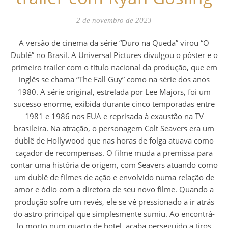
2 de novembro de 2023
A versão de cinema da série “Duro na Queda” virou “O
Dublê” no Brasil. A Universal Pictures divulgou o pôster e o
primeiro trailer com o título nacional da produção, que em
inglês se chama “The Fall Guy” como na série dos anos
1980. A série original, estrelada por Lee Majors, foi um
sucesso enorme, exibida durante cinco temporadas entre
1981 e 1986 nos EUA e reprisada à exaustão na TV
brasileira. Na atração, o personagem Colt Seavers era um
dublê de Hollywood que nas horas de folga atuava como
caçador de recompensas. O filme muda a premissa para
contar uma história de origem, com Seavers atuando como
um dublê de filmes de ação e envolvido numa relação de
amor e ódio com a diretora de seu novo filme. Quando a
produção sofre um revés, ele se vê pressionado a ir atrás
do astro principal que simplesmente sumiu. Ao encontrá-
lo morto num quarto de hotel, acaba perseguido a tiros