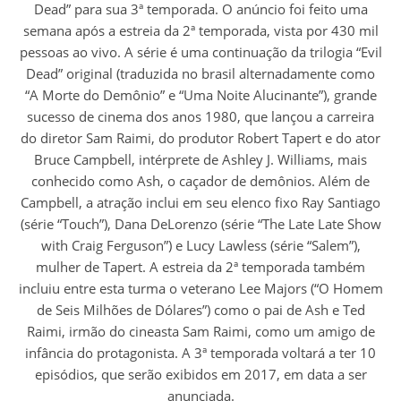
Dead” para sua 3ª temporada. O anúncio foi feito uma
semana após a estreia da 2ª temporada, vista por 430 mil
pessoas ao vivo. A série é uma continuação da trilogia “Evil
Dead” original (traduzida no brasil alternadamente como
“A Morte do Demônio” e “Uma Noite Alucinante”), grande
sucesso de cinema dos anos 1980, que lançou a carreira
do diretor Sam Raimi, do produtor Robert Tapert e do ator
Bruce Campbell, intérprete de Ashley J. Williams, mais
conhecido como Ash, o caçador de demônios. Além de
Campbell, a atração inclui em seu elenco fixo Ray Santiago
(série “Touch”), Dana DeLorenzo (série “The Late Late Show
with Craig Ferguson”) e Lucy Lawless (série “Salem”),
mulher de Tapert. A estreia da 2ª temporada também
incluiu entre esta turma o veterano Lee Majors (“O Homem
de Seis Milhões de Dólares”) como o pai de Ash e Ted
Raimi, irmão do cineasta Sam Raimi, como um amigo de
infância do protagonista. A 3ª temporada voltará a ter 10
episódios, que serão exibidos em 2017, em data a ser
anunciada.