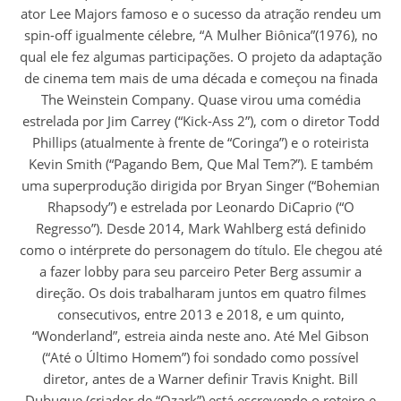
ator Lee Majors famoso e o sucesso da atração rendeu um
spin-off igualmente célebre, “A Mulher Biônica”(1976), no
qual ele fez algumas participações. O projeto da adaptação
de cinema tem mais de uma década e começou na finada
The Weinstein Company. Quase virou uma comédia
estrelada por Jim Carrey (“Kick-Ass 2”), com o diretor Todd
Phillips (atualmente à frente de “Coringa”) e o roteirista
Kevin Smith (“Pagando Bem, Que Mal Tem?”). E também
uma superprodução dirigida por Bryan Singer (“Bohemian
Rhapsody”) e estrelada por Leonardo DiCaprio (“O
Regresso”). Desde 2014, Mark Wahlberg está definido
como o intérprete do personagem do título. Ele chegou até
a fazer lobby para seu parceiro Peter Berg assumir a
direção. Os dois trabalharam juntos em quatro filmes
consecutivos, entre 2013 e 2018, e um quinto,
“Wonderland”, estreia ainda neste ano. Até Mel Gibson
(“Até o Último Homem”) foi sondado como possível
diretor, antes de a Warner definir Travis Knight. Bill
Dubuque (criador de “Ozark”) está escrevendo o roteiro e