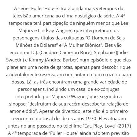
A série “Fuller House” trará ainda mais veteranos da
televisão americana ao clima nostálgico da série. A 4ª
temporada terá participação de ninguém menos que Lee
Majors e Lindsay Wagner, que interpretaram os
personagens-títulos das cultuadas “O Homem de Seis
Milhões de Dólares” e “A Mulher Biônica”. Eles vão
encontrar D.J. (Candace Cameron Bure), Stephanie (Jodie
Sweetin) e Kimmy (Andrea Barber) num episódio e que elas
planejam uma noite de garotas, apenas para descobrir que
acidentalmente reservaram um jantar em um cruzeiro para
idosos. Lá, as três encontram uma grande variedade de
personagens, incluindo um casal de ex-cônjuges
interpretado por Majors e Wagner, que, segundo a
sinopse, “desfrutam de sua recém-descoberta relação de
amor e ódio”. Apesar de divertido, este não é o primeiro
reencontro do casal desde os anos 1970. Eles atuaram
juntos no ano passado, no telefilme “Eat, Play, Love” (2017)
A 4ª temporada de “Fuller House” ainda não tem previsão