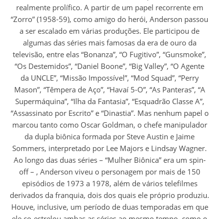
realmente prolífico. A partir de um papel recorrente em
“Zorro” (1958-59), como amigo do herói, Anderson passou
a ser escalado em várias produções. Ele participou de
algumas das séries mais famosas da era de ouro da
televisão, entre elas “Bonanza”, “O Fugitivo”, “Gunsmoke”,
“Os Destemidos”, “Daniel Boone”, “Big Valley”, “O Agente
da UNCLE”, “Missão Impossível”, “Mod Squad”, “Perry
Mason”, “Têmpera de Aço”, “Havaí 5-O”, “As Panteras”, “A
Supermáquina”, “Ilha da Fantasia”, “Esquadrão Classe A”,
“Assassinato por Escrito” e “Dinastia”. Mas nenhum papel o
marcou tanto como Oscar Goldman, o chefe manipulador
da dupla biônica formada por Steve Austin e Jaime
Sommers, interpretado por Lee Majors e Lindsay Wagner.
Ao longo das duas séries – “Mulher Biônica” era um spin-
off – , Anderson viveu o personagem por mais de 150
episódios de 1973 a 1978, além de vários telefilmes
derivados da franquia, dois dos quais ele próprio produziu.
Houve, inclusive, um período de duas temporadas em que
ele co-estrelou ambas as séries ao mesmo tempo, como o