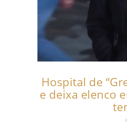
Hospital de “Gr
e deixa elenco e
te
1