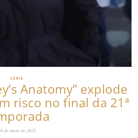
SÉRIE
ey’s Anatomy” explode
m risco no final da 21ª
mporada
6 de maio de 2025