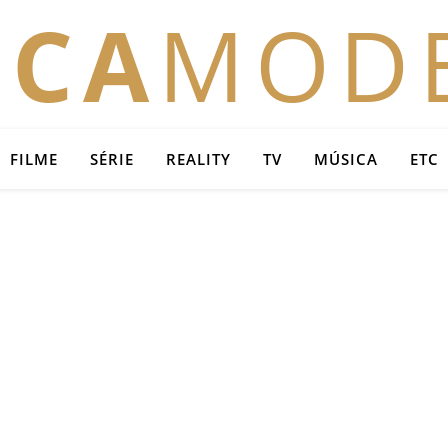
OCA
MOD
FILME
SÉRIE
REALITY
TV
MÚSICA
ETC