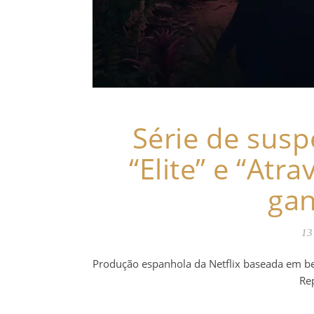
Série de susp
“Elite” e “Atr
gan
13
Produção espanhola da Netflix baseada em be
Re