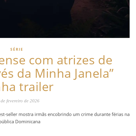
SÉRIE
ense com atrizes de
avés da Minha Janela”
ha trailer
 de fevereiro de 2026
st-seller mostra irmãs encobrindo um crime durante férias na
pública Dominicana