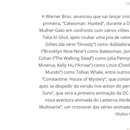
16
A Warner Bros. anunciou que vai lançar cin
primeira, “Catwoman: Hunted”, durante a 
Mulher-Gato em confronto com vários vilões
Talia Al Ghul, após roubar uma joia de valo
Gillies (da série “Dinasty”) como dublador
(“Brooklyn Nine-Nine”) como Batwoman, Jona
Cohan (“The Walking Dead”) como Julia Penny
Minerva, Kelly Hu (“Arrow”) como Lince (Chesh
Mundo”) como Tobias Whale, entre outros
“Constantine: House of Mystery”, que conta
após se despedir da versão live-action do pe
Sons”, que será a primeira animação da DC
nova aventura animada do Lanterna Verde,
Multiverse”, um crossover das séries animada
títulos