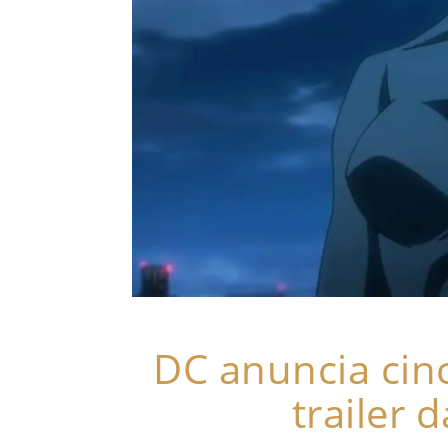
DC anuncia cin
trailer 