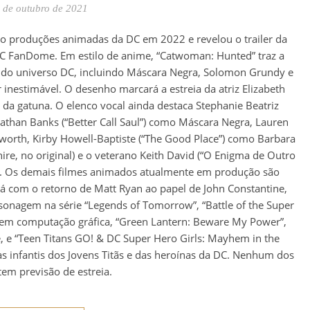
 de outubro de 2021
co produções animadas da DC em 2022 e revelou o trailer da
DC FanDome. Em estilo de anime, “Catwoman: Hunted” traz a
 do universo DC, incluindo Máscara Negra, Solomon Grundy e
r inestimável. O desenho marcará a estreia da atriz Elizabeth
a da gatuna. O elenco vocal ainda destaca Stephanie Beatriz
than Banks (“Better Call Saul”) como Máscara Negra, Lauren
worth, Kirby Howell-Baptiste (“The Good Place”) como Barbara
ire, no original) e o veterano Keith David (“O Enigma de Outro
. Os demais filmes animados atualmente em produção são
rá com o retorno de Matt Ryan ao papel de John Constantine,
rsonagem na série “Legends of Tomorrow”, “Battle of the Super
 em computação gráfica, “Green Lantern: Beware My Power”,
 e “Teen Titans GO! & DC Super Hero Girls: Mayhem in the
s infantis dos Jovens Titãs e das heroínas da DC. Nenhum dos
 tem previsão de estreia.