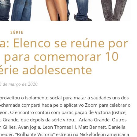
SÉRIE
ia: Elenco se reúne por
 para comemorar 10
érie adolescente
8 de março de 2020
) aproveitou o isolamento social para matar a saudades uns dos
eochamada compartilhada pelo aplicativo Zoom para celebrar o
eon. O encontro contou com participação de Victoria Justice,
na Grande, que depois da série virou… Ariana Grande. Outros
 Gillies, Avan Jogia, Leon Thomas III, Matt Bennett, Daniella
eider. “Brilhante Victoria” estreou na Nickelodeon americana