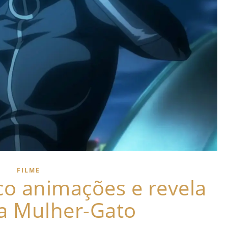
FILME
co animações e revela
da Mulher-Gato