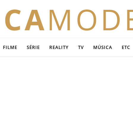
OCA
MOD
FILME
SÉRIE
REALITY
TV
MÚSICA
ETC