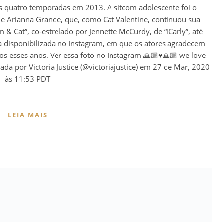
 quatro temporadas em 2013. A sitcom adolescente foi o
de Arianna Grande, que, como Cat Valentine, continuou sua
m & Cat”, co-estrelado por Jennette McCurdy, de “iCarly”, até
a disponibilizada no Instagram, em que os atores agradecem
s esses anos. Ver essa foto no Instagram 🙏🏼♥️🙏🏼 we love
da por Victoria Justice (@victoriajustice) em 27 de Mar, 2020
às 11:53 PDT
LEIA MAIS