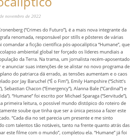
calíptico
de novembro de 2022
 Cronenberg (“Crimes do Futuro”), é a mais nova integrante da
ógrafa renomada, responsável por stills e pôsteres de várias
i comandar a ficção científica pós-apocalíptica “Humane”, que
olapso ambiental global ter forçado os líderes mundiais a
pulação da Terra. Na trama, um jornalista recém-aposentado
r e anunciar suas intenções de se alistar no novo programa de
 plano do patriarca dá errado, as tensões aumentam e o caos
elado por Jay Baruchel (“É o Fim”), Emily Hampshire (“Schitt’s
”), Sebastian Chacon (“Emergency”), Alanna Bale (“Cardinal”) e
a”). “Humane” foi escrito por Michael Sparaga (“Servitude”),
primeira leitura, o possível mundo distópico do roteiro de
amente soube que tinha que ser a única pessoa a fazer este
ado. “Cada dia no set parecia um presente e me sinto
 com talentos tão notáveis, tanto na frente quanto atrás das
ar este filme com o mundo”, completou ela. “Humane” já foi