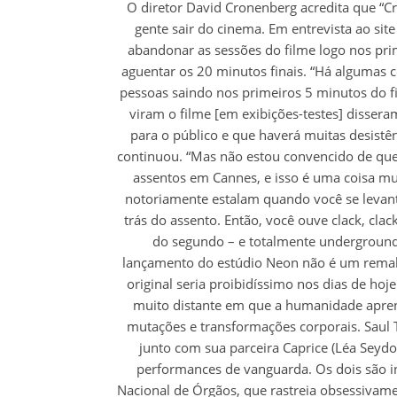
O diretor David Cronenberg acredita que “Cri
gente sair do cinema. Em entrevista ao sit
abandonar as sessões do filme logo nos pri
aguentar os 20 minutos finais. “Há algumas c
pessoas saindo nos primeiros 5 minutos do fi
viram o filme [em exibições-testes] disser
para o público e que haverá muitas desistê
continuou. “Mas não estou convencido de qu
assentos em Cannes, e isso é uma coisa mui
notoriamente estalam quando você se levant
trás do assento. Então, você ouve clack, cla
do segundo – e totalmente underground
lançamento do estúdio Neon não é um remak
original seria proibidíssimo nos dias de hoj
muito distante em que a humanidade aprend
mutações e transformações corporais. Saul 
junto com sua parceira Caprice (Léa Sey
performances de vanguarda. Os dois são inv
Nacional de Órgãos, que rastreia obsessivam