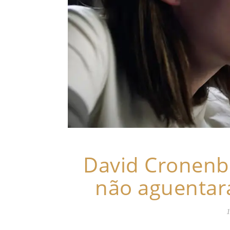
David Cronenbe
não aguentará
1