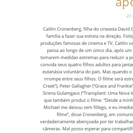
apo
22 
Caitlin Cronenberg, filha do cineasta David
família a fazer sua estreia na direção. Fot
produções famosas de cinema e TV, Caitlin va
passa ao longo de um único dia, após um c
tomarem medidas extremas para reduzir a po
convida seus quatro filhos adultos para janta
eutanásia voluntária do país. Mas quando o
irrompe entre seus filhos. O filme será estr
Creek”), Peter Gallagher (“Grace and Frankie
Sirena Gulamgaus (“Transplant: Uma Nova Vid
que também produz o filme. “Desde a minha 
Michael me deixou sem fôlego, e eu imediat
filme”, disse Cronenberg, em comunic
verdadeiramente abençoada por ter trabalhado
câmeras. Mal posso esperar para compartilh