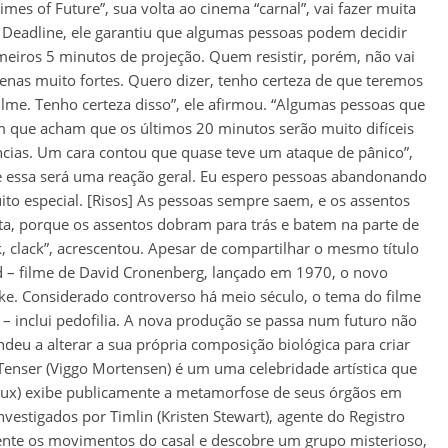
mes of Future”, sua volta ao cinema “carnal”, vai fazer muita
e Deadline, ele garantiu que algumas pessoas podem decidir
meiros 5 minutos de projeção. Quem resistir, porém, não vai
enas muito fortes. Quero dizer, tenho certeza de que teremos
lme. Tenho certeza disso”, ele afirmou. “Algumas pessoas que
am que acham que os últimos 20 minutos serão muito difíceis
ncias. Um cara contou que quase teve um ataque de pânico”,
e essa será uma reação geral. Eu espero pessoas abandonando
to especial. [Risos] As pessoas sempre saem, e os assentos
a, porque os assentos dobram para trás e batem na parte de
ck, clack”, acrescentou. Apesar de compartilhar o mesmo título
 – filme de David Cronenberg, lançado em 1970, o novo
e. Considerado controverso há meio século, o tema do filme
e – inclui pedofilia. A nova produção se passa num futuro não
eu a alterar a sua própria composição biológica para criar
Tenser (Viggo Mortensen) é um uma celebridade artística que
doux) exibe publicamente a metamorfose de seus órgãos em
estigados por Timlin (Kristen Stewart), agente do Registro
ente os movimentos do casal e descobre um grupo misterioso,