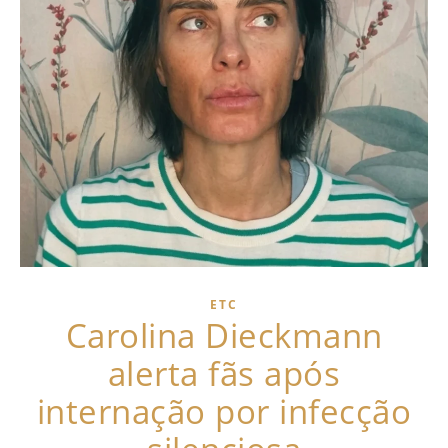
ETC
Carolina Dieckmann
alerta fãs após
internação por infecção