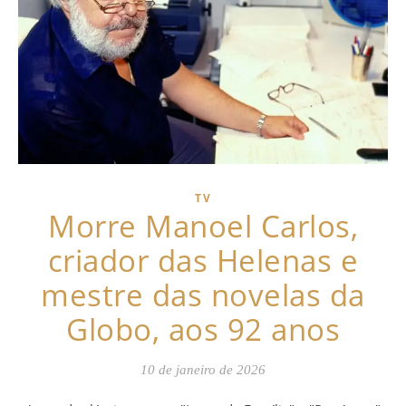
TV
Morre Manoel Carlos,
criador das Helenas e
mestre das novelas da
Globo, aos 92 anos
10 de janeiro de 2026