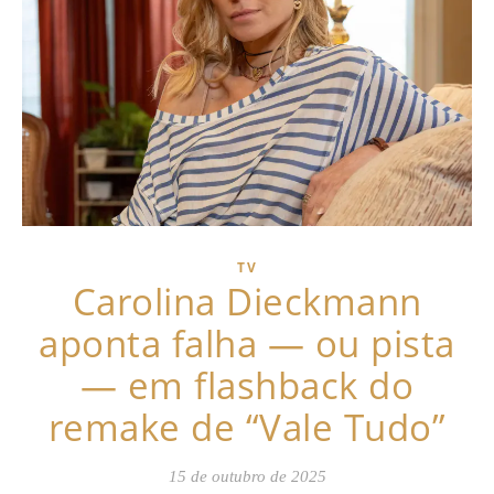
TV
Carolina Dieckmann
aponta falha — ou pista
— em flashback do
remake de “Vale Tudo”
15 de outubro de 2025