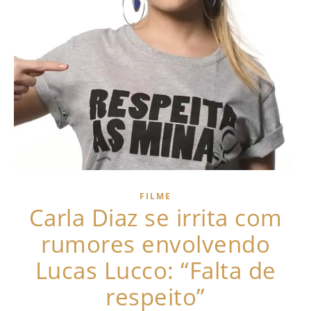
FILME
Carla Diaz se irrita com
rumores envolvendo
Lucas Lucco: “Falta de
respeito”