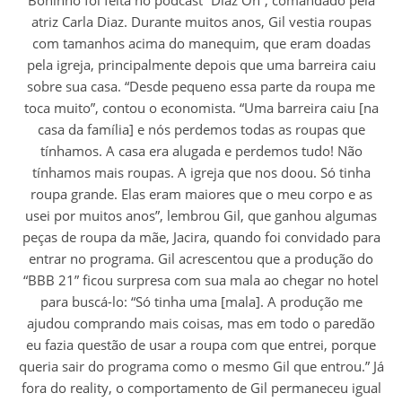
atriz Carla Diaz. Durante muitos anos, Gil vestia roupas
com tamanhos acima do manequim, que eram doadas
pela igreja, principalmente depois que uma barreira caiu
sobre sua casa. “Desde pequeno essa parte da roupa me
toca muito”, contou o economista. “Uma barreira caiu [na
casa da família] e nós perdemos todas as roupas que
tínhamos. A casa era alugada e perdemos tudo! Não
tínhamos mais roupas. A igreja que nos doou. Só tinha
roupa grande. Elas eram maiores que o meu corpo e as
usei por muitos anos”, lembrou Gil, que ganhou algumas
peças de roupa da mãe, Jacira, quando foi convidado para
entrar no programa. Gil acrescentou que a produção do
“BBB 21” ficou surpresa com sua mala ao chegar no hotel
para buscá-lo: “Só tinha uma [mala]. A produção me
ajudou comprando mais coisas, mas em todo o paredão
eu fazia questão de usar a roupa com que entrei, porque
queria sair do programa como o mesmo Gil que entrou.” Já
fora do reality, o comportamento de Gil permaneceu igual