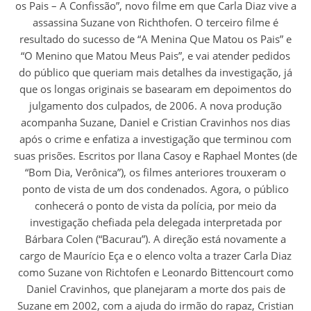
os Pais – A Confissão”, novo filme em que Carla Diaz vive a
assassina Suzane von Richthofen. O terceiro filme é
resultado do sucesso de “A Menina Que Matou os Pais” e
“O Menino que Matou Meus Pais”, e vai atender pedidos
do público que queriam mais detalhes da investigação, já
que os longas originais se basearam em depoimentos do
julgamento dos culpados, de 2006. A nova produção
acompanha Suzane, Daniel e Cristian Cravinhos nos dias
após o crime e enfatiza a investigação que terminou com
suas prisões. Escritos por Ilana Casoy e Raphael Montes (de
“Bom Dia, Verônica”), os filmes anteriores trouxeram o
ponto de vista de um dos condenados. Agora, o público
conhecerá o ponto de vista da polícia, por meio da
investigação chefiada pela delegada interpretada por
Bárbara Colen (“Bacurau”). A direção está novamente a
cargo de Maurício Eça e o elenco volta a trazer Carla Diaz
como Suzane von Richtofen e Leonardo Bittencourt como
Daniel Cravinhos, que planejaram a morte dos pais de
Suzane em 2002, com a ajuda do irmão do rapaz, Cristian