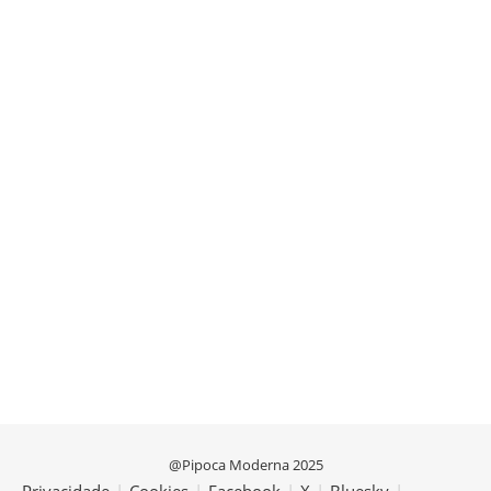
@Pipoca Moderna 2025
Privacidade
|
Cookies
|
Facebook
|
X
|
Bluesky
|