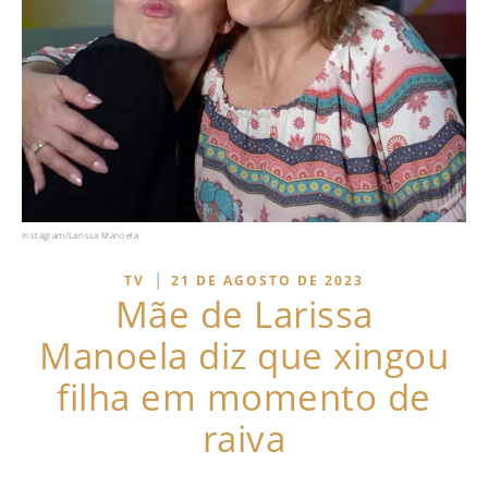
Instagram/Larissa Manoela
|
TV
21 DE AGOSTO DE 2023
Mãe de Larissa
Manoela diz que xingou
filha em momento de
raiva